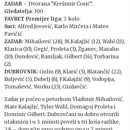
ZADAR
– Dvorana “Krešimir Ćosić”.
Gledatelja
: 300
FAVBET Premijer liga:
7. kolo.
Suci:
Alfred Jovović, Karlo Mirčeta i Mateo
Pavičić.
ZADAR:
Mihailović (28), M.Kalajžić (12), Wahl (11),
Klarica (10), Gegić, Proleta (3), Žganec, Mazalin
(10), Dundović, Ramljak, Gilbert (14), Torbarina
(2).
DUBROVNIK:
Gulin (9), Klarić (3), Blatančić (22),
Buljević (5), Dubelj (8), F.Kalajžić (9), Vodopija,
Tomašević, Worku (23), Gizdavčić.
Zadar je počeo s petorkom Vladimir Mihailović,
Mate Kalajžić, Tyler Wahl, Domagoj Proleta i
Dominic Gilbert. Dubrovčani su dobro otvorili
utakmicu i u 3. minuti poveli s tri koša razlike,
2:8 – domaćin prvo vodstvo ima u 7. minuti