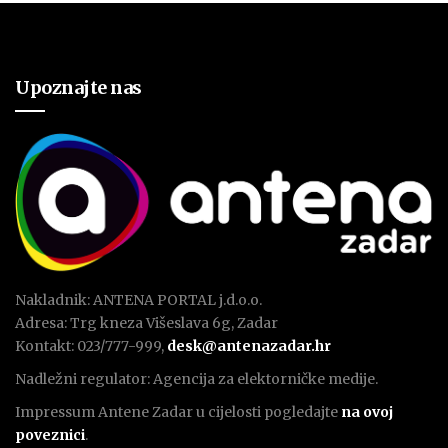
Upoznajte nas
Nakladnik: ANTENA PORTAL j.d.o.o.
Adresa: Trg kneza Višeslava 6g, Zadar
Kontakt: 023/777-999,
desk@antenazadar.hr
Nadležni regulator: Agencija za elektorničke medije.
Impressum Antene Zadar u cijelosti pogledajte
na ovoj
poveznici
.