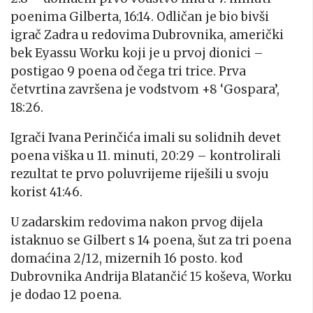
poenima Gilberta, 16:14. Odličan je bio bivši
igrač Zadra u redovima Dubrovnika, američki
bek Eyassu Worku koji je u prvoj dionici –
postigao 9 poena od čega tri trice. Prva
četvrtina završena je vodstvom +8 ‘Gospara’,
18:26.
Igrači Ivana Perinčića imali su solidnih devet
poena viška u 11. minuti, 20:29 – kontrolirali
rezultat te prvo poluvrijeme riješili u svoju
korist 41:46.
U zadarskim redovima nakon prvog dijela
istaknuo se Gilbert s 14 poena, šut za tri poena
domaćina 2/12, mizernih 16 posto. kod
Dubrovnika Andrija Blatančić 15 koševa, Worku
je dodao 12 poena.