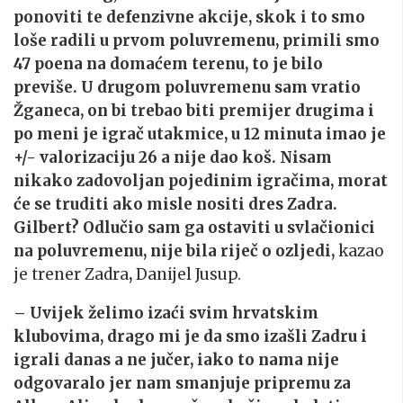
ponoviti te defenzivne akcije, skok i to smo
loše radili u prvom poluvremenu, primili smo
47 poena na domaćem terenu, to je bilo
previše. U drugom poluvremenu sam vratio
Žganeca, on bi trebao biti premijer drugima i
po meni je igrač utakmice, u 12 minuta imao je
+/- valorizaciju 26 a nije dao koš. Nisam
nikako zadovoljan pojedinim igračima, morat
će se truditi ako misle nositi dres Zadra.
Gilbert? Odlučio sam ga ostaviti u svlačionici
na poluvremenu, nije bila riječ o ozljedi,
kazao
je trener Zadra
,
Danijel Jusup.
– Uvijek želimo izaći svim hrvatskim
klubovima, drago mi je da smo izašli Zadru i
igrali danas a ne jučer, iako to nama nije
odgovaralo jer nam smanjuje pripremu za