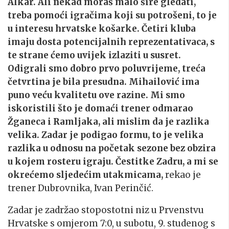
Alkar. Ali nekad moraš malo šire gledati,
treba pomoći igračima koji su potrošeni, to je
u interesu hrvatske košarke. Četiri kluba
imaju dosta potencijalnih reprezentativaca, s
te strane ćemo uvijek izlaziti u susret.
Odigrali smo dobro prvo poluvrijeme, treća
četvrtina je bila presudna. Mihailović ima
puno veću kvalitetu ove razine. Mi smo
iskoristili što je domaći trener odmarao
Žganeca i Ramljaka, ali mislim da je razlika
velika. Zadar je podigao formu, to je velika
razlika u odnosu na početak sezone bez obzira
u kojem rosteru igraju. Čestitke Zadru, a mi se
okrećemo sljedećim utakmicama,
rekao je
trener Dubrovnika, Ivan Perinčić.
Zadar je zadržao stopostotni niz u Prvenstvu
Hrvatske s omjerom 7:0, u subotu, 9. studenog s