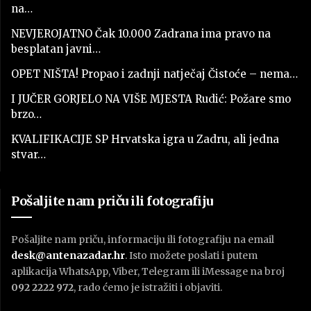
na…
NEVJEROJATNO Čak 10.000 Zadrana ima pravo na
besplatan javni…
OPET NIŠTA! Propao i zadnji natječaj Čistoće – nema…
I JUČER GORJELO NA VIŠE MJESTA Rudić: Požare smo
brzo…
KVALIFIKACIJE SP Hrvatska igra u Zadru, ali jedna
stvar…
Pošaljite nam priču ili fotografiju
Pošaljite nam priču, informaciju ili fotografiju na email
desk@antenazadar.hr
. Isto možete poslati i putem
aplikacija WhatsApp, Viber, Telegram ili iMessage na broj
092 2222 972
, rado ćemo je istražiti i objaviti.