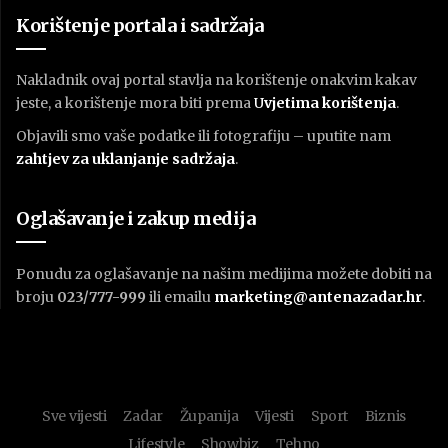
Korištenje portala i sadržaja
Nakladnik ovaj portal stavlja na korištenje onakvim kakav
jeste, a korištenje mora biti prema
U
vjetima korištenja
.
Objavili smo vaše podatke ili fotografiju – uputite nam
zahtjev za uklanjanje sadržaja
.
Oglašavanje i zakup medija
Ponudu za oglašavanje na našim medijima možete dobiti na
broju
023/777-999
ili emailu
marketing@antenazadar.hr
.
Sve vijesti
Zadar
Županija
Vijesti
Sport
Biznis
Lifestyle
Showbiz
Tehno