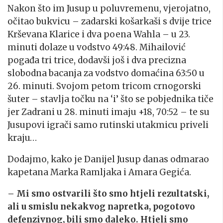
Nakon što im Jusup u poluvremenu, vjerojatno,
očitao bukvicu – zadarski košarkaši s dvije trice
Krševana Klarice i dva poena Wahla – u 23.
minuti dolaze u vodstvo 49:48. Mihailović
pogađa tri trice, dodavši još i dva precizna
slobodna bacanja za vodstvo domaćina 63:50 u
26. minuti. Svojom petom tricom crnogorski
šuter – stavlja točku na ‘i’ što se pobjednika tiče
jer Zadrani u 28. minuti imaju +18, 70:52 – te su
Jusupovi igrači samo rutinski utakmicu priveli
kraju…
Dodajmo, kako je Danijel Jusup danas odmarao
kapetana Marka Ramljaka i Amara Gegića.
– Mi smo ostvarili što smo htjeli rezultatski,
ali u smislu nekakvog napretka, pogotovo
defenzivnog, bili smo daleko. Htjeli smo