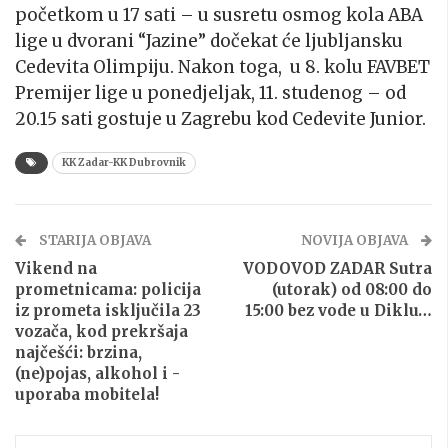
početkom u 17 sati – u susretu osmog kola ABA
lige u dvorani “Jazine” dočekat će ljubljansku
Cedevita Olimpiju. Nakon toga, u 8. kolu FAVBET
Premijer lige u ponedjeljak, 11. studenog – od
20.15 sati gostuje u Zagrebu kod Cedevite Junior.
KK Zadar-KK Dubrovnik
STARIJA OBJAVA
NOVIJA OBJAVA
Vikend na
VODOVOD ZADAR Sutra
prometnicama: policija
(utorak) od 08:00 do
iz prometa isključila 23
15:00 bez vode u Diklu…
vozača, kod prekršaja
najčešći: brzina,
(ne)pojas, alkohol i -
uporaba mobitela!