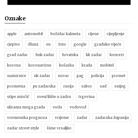
Oznake
apple
automobil
božidar kalmeta
cijene
cijepljenje
cjepivo
dhmz
eu
foto
google
gradsko vijeće
grad zadar
hnk zadar
hrvatska
kk zadar
koncert
korona
koronavirus
košarka
krađa
mobitel
namirnice
nk zadar
novac
pag
policija
promet
prometna
pu zadarska
rusija
sabor
sad
snijeg
stipe miočić
sveučilište u zadru
trgovina
ulicama moga grada
voda
vodovod
vremenska prognoza
vrijeme
zadar
zadarska županija
zadar street style
šime vrsaljko