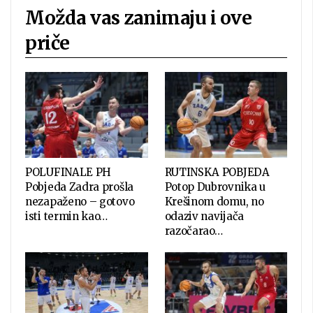
Možda vas zanimaju i ove
priče
POLUFINALE PH
RUTINSKA POBJEDA
Pobjeda Zadra prošla
Potop Dubrovnika u
nezapaženo – gotovo
Krešinom domu, no
isti termin kao…
odaziv navijača
razočarao…