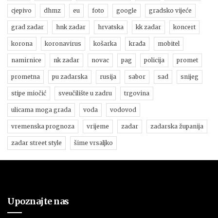
cjepivo
dhmz
eu
foto
google
gradsko vijeće
grad zadar
hnk zadar
hrvatska
kk zadar
koncert
korona
koronavirus
košarka
krađa
mobitel
namirnice
nk zadar
novac
pag
policija
promet
prometna
pu zadarska
rusija
sabor
sad
snijeg
stipe miočić
sveučilište u zadru
trgovina
ulicama moga grada
voda
vodovod
vremenska prognoza
vrijeme
zadar
zadarska županija
zadar street style
šime vrsaljko
Upoznajte nas