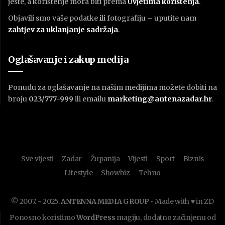
jeste, a korištenje mora biti prema
U
vjetima korištenja
.
Objavili smo vaše podatke ili fotografiju – uputite nam
zahtjev za uklanjanje sadržaja
.
Oglašavanje i zakup medija
Ponudu za oglašavanje na našim medijima možete dobiti na
broju
023/777-999
ili emailu
marketing@antenazadar.hr
.
Sve vijesti
Zadar
Županija
Vijesti
Sport
Biznis
Lifestyle
Showbiz
Tehno
© 2007. - 2025.
ANTENNA MEDIA GROUP
• Made with ♥ in ZD
Ponosno koristimo
WordPress
magiju, dodatno začinjenu od