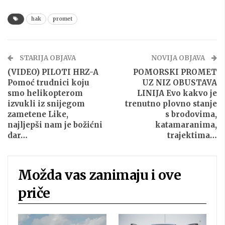
hak
promet
STARIJA OBJAVA
NOVIJA OBJAVA
(VIDEO) PILOTI HRZ-A
POMORSKI PROMET
Pomoć trudnici koju
UZ NIZ OBUSTAVA
smo helikopterom
LINIJA Evo kakvo je
izvukli iz snijegom
trenutno plovno stanje
zametene Like,
s brodovima,
najljepši nam je božićni
katamaranima,
dar…
trajektima…
Možda vas zanimaju i ove
priče