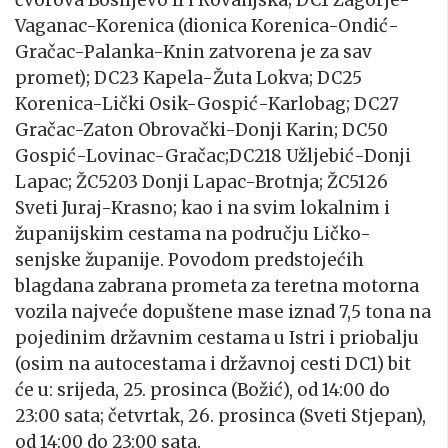
Vaganac-Korenica (dionica Korenica-Ondić-
Gračac-Palanka-Knin zatvorena je za sav
promet); DC23 Kapela-Žuta Lokva; DC25
Korenica-Lički Osik-Gospić-Karlobag; DC27
Gračac-Zaton Obrovački-Donji Karin; DC50
Gospić-Lovinac-Gračac;DC218 Užljebić-Donji
Lapac; ŽC5203 Donji Lapac-Brotnja; ŽC5126
Sveti Juraj-Krasno; kao i na svim lokalnim i
županijskim cestama na području Ličko-
senjske županije. Povodom predstojećih
blagdana zabrana prometa za teretna motorna
vozila najveće dopuštene mase iznad 7,5 tona na
pojedinim državnim cestama u Istri i priobalju
(osim na autocestama i državnoj cesti DC1) bit
će u: srijeda, 25. prosinca (Božić), od 14:00 do
23:00 sata; četvrtak, 26. prosinca (Sveti Stjepan),
od 14:00 do 23:00 sata.