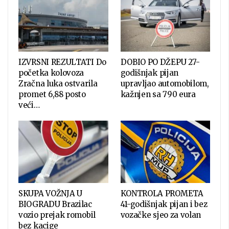
IZVRSNI REZULTATI Do
DOBIO PO DŽEPU 27-
početka kolovoza
godišnjak pijan
Zračna luka ostvarila
upravljao automobilom,
promet 6,88 posto
kažnjen sa 790 eura
veći…
SKUPA VOŽNJA U
KONTROLA PROMETA
BIOGRADU Brazilac
41-godišnjak pijan i bez
vozio prejak romobil
vozačke sjeo za volan
bez kacige