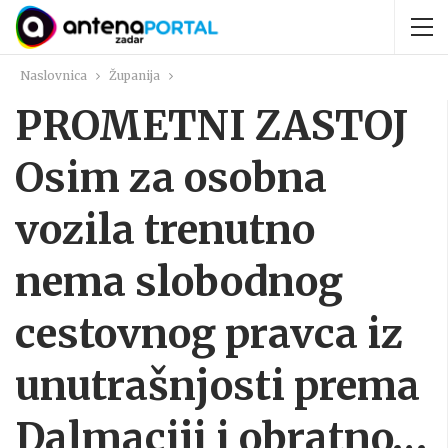
Naslovnica
Županija
PROMETNI ZASTOJ
Osim za osobna
vozila trenutno
nema slobodnog
cestovnog pravca iz
unutrašnjosti prema
Dalmaciji i obratno…