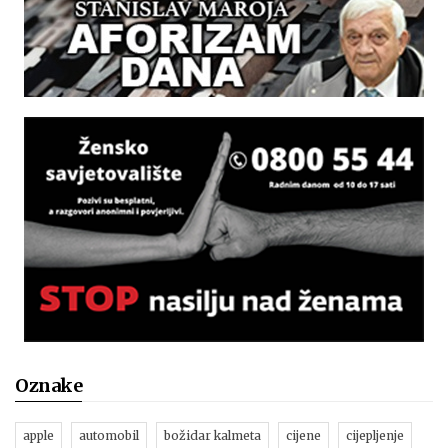
Oznake
apple
automobil
božidar kalmeta
cijene
cijepljenje