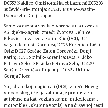
DC553 Naklice-Omiš (omiška obilaznica) ŽC5203
Sučević-Srb-Brotnja; ŽC5217 Bruvno-Mazin-
Dobroselo-Donji Lapac.
Samo za osobna vozila otvorene su: autocesta
A6 Rijeka-Zagreb između čvorova Delnice i
Kikovica; brza cesta Solin-Klis (DC1); DC1
Vaganski most-Korenica; DC25 Korenica-Lički
Osik; DC27 Gračac-Zaton Obrovački-Donji
Karin; DC52 Špilnik-Korenica; DC217 Ličko
Petrovo Selo-GP Ličko Petrovo Selo; DC429
Selište Drežničko-Prijeboj i DC522 Udbina-
Gornja Ploča.
Na Jadranskoj magistrali (DC8) između Novog
Vinodolskog i Senja zabrana je prometa za
autobuse na kat, vozila s kamp-prikolicama i
motocikle (I. skupina vozila), a na državnoj cesti