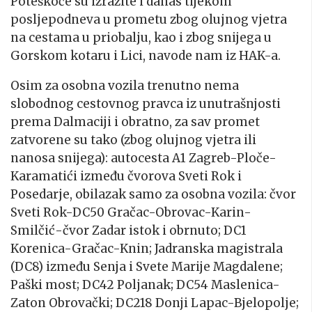
Poteškoće su izrazite i danas tijekom
posljepodneva u prometu zbog olujnog vjetra
na cestama u priobalju, kao i zbog snijega u
Gorskom kotaru i Lici, navode nam iz HAK-a.
Osim za osobna vozila trenutno nema
slobodnog cestovnog pravca iz unutrašnjosti
prema Dalmaciji i obratno, za sav promet
zatvorene su tako (zbog olujnog vjetra ili
nanosa snijega): autocesta A1 Zagreb-Ploče-
Karamatići između čvorova Sveti Rok i
Posedarje, obilazak samo za osobna vozila: čvor
Sveti Rok-DC50 Gračac-Obrovac-Karin-
Smilčić-čvor Zadar istok i obrnuto; DC1
Korenica-Gračac-Knin; Jadranska magistrala
(DC8) između Senja i Svete Marije Magdalene;
Paški most; DC42 Poljanak; DC54 Maslenica-
Zaton Obrovački; DC218 Donji Lapac-Bjelopolje;