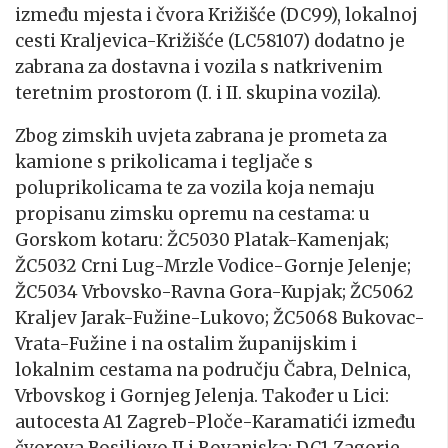
između mjesta i čvora Križišće (DC99), lokalnoj
cesti Kraljevica-Križišće (LC58107) dodatno je
zabrana za dostavna i vozila s natkrivenim
teretnim prostorom (I. i II. skupina vozila).
Zbog zimskih uvjeta zabrana je prometa za
kamione s prikolicama i tegljače s
poluprikolicama te za vozila koja nemaju
propisanu zimsku opremu na cestama: u
Gorskom kotaru: ŽC5030 Platak-Kamenjak;
ŽC5032 Crni Lug-Mrzle Vodice-Gornje Jelenje;
ŽC5034 Vrbovsko-Ravna Gora-Kupjak; ŽC5062
Kraljev Jarak-Fužine-Lukovo; ŽC5068 Bukovac-
Vrata-Fužine i na ostalim županijskim i
lokalnim cestama na području Čabra, Delnica,
Vrbovskog i Gornjeg Jelenja. Također u Lici:
autocesta A1 Zagreb-Ploče-Karamatići između
čvorova Bosiljevo II i Rovanjska; DC1 Zagorje-