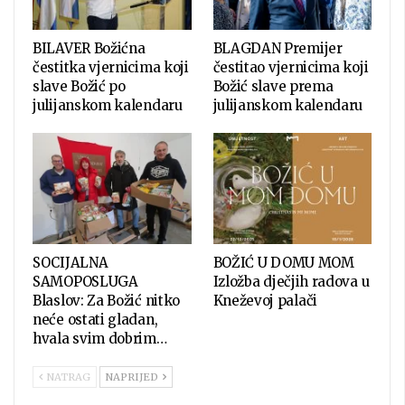
BILAVER Božićna
BLAGDAN Premijer
čestitka vjernicima koji
čestitao vjernicima koji
slave Božić po
Božić slave prema
julijanskom kalendaru
julijanskom kalendaru
SOCIJALNA
BOŽIĆ U DOMU MOM
SAMOPOSLUGA
Izložba dječjih radova u
Blaslov: Za Božić nitko
Kneževoj palači
neće ostati gladan,
hvala svim dobrim…
NATRAG
NAPRIJED