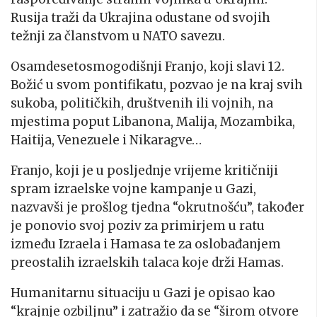
Rusija traži da Ukrajina odustane od svojih
težnji za članstvom u NATO savezu.
Osamdesetosmogodišnji Franjo, koji slavi 12.
Božić u svom pontifikatu, pozvao je na kraj svih
sukoba, političkih, društvenih ili vojnih, na
mjestima poput Libanona, Malija, Mozambika,
Haitija, Venezuele i Nikaragve…
Franjo, koji je u posljednje vrijeme kritičniji
spram izraelske vojne kampanje u Gazi,
nazvavši je prošlog tjedna “okrutnošću”, također
je ponovio svoj poziv za primirjem u ratu
između Izraela i Hamasa te za oslobađanjem
preostalih izraelskih talaca koje drži Hamas.
Humanitarnu situaciju u Gazi je opisao kao
“krajnje ozbiljnu” i zatražio da se “širom otvore