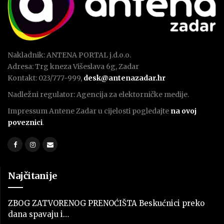
Nakladnik: ANTENA PORTAL j.d.o.o.
Adresa: Trg kneza Višeslava 6g, Zadar
Kontakt: 023/777-999,
desk@antenazadar.hr
Nadležni regulator: Agencija za elektorničke medije.
Impressum Antene Zadar u cijelosti pogledajte
na ovoj
poveznici
.
Najčitanije
ZBOG ZATVORENOG PRENOĆIŠTA Beskućnici preko
dana spavaju i…