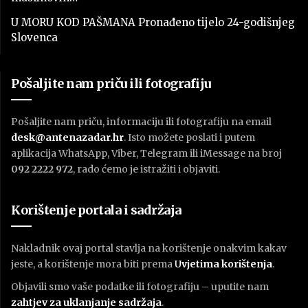
U MORU KOD PAŠMANA Pronađeno tijelo 24-godišnjeg
Slovenca
Pošaljite nam priču ili fotografiju
Pošaljite nam priču, informaciju ili fotografiju na email
desk@antenazadar.hr
. Isto možete poslati i putem
aplikacija WhatsApp, Viber, Telegram ili iMessage na broj
092 2222 972
, rado ćemo je istražiti i objaviti.
Korištenje portala i sadržaja
Nakladnik ovaj portal stavlja na korištenje onakvim kakav
jeste, a korištenje mora biti prema
U
vjetima korištenja
.
Objavili smo vaše podatke ili fotografiju – uputite nam
zahtjev za uklanjanje sadržaja
.