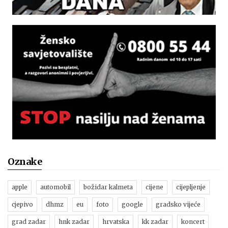
Oznake
apple
automobil
božidar kalmeta
cijene
cijepljenje
cjepivo
dhmz
eu
foto
google
gradsko vijeće
grad zadar
hnk zadar
hrvatska
kk zadar
koncert