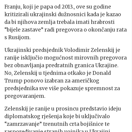
Franju, koji je papa od 2013., ove su godine
kritizirali ukrajinski dužnosnici kada je kazao
da bi njihova zemlja trebala imati hrabrosti
“bijele zastave” radi pregovora o okončanju rata
s Rusijom.
Ukrajinski predsjednik Volodimir Zelenskij je
ranije isključio mogućnost mirovnih pregovora
bez obnavljanja predratnih granica Ukrajine.
No, Zelenskij u tjednima otkako je Donald
Trump ponovo izabran za američkog
predsjednika sve više pokazuje spremnost za
pregovaranjem.
Zelenskij je ranije u prosincu predstavio ideju
diplomatskog rješenja koje bi uključivalo
“zamrzavanje” trenutnih crta bojišnice te
raspoređivanje stranih vojnika u Ukrajini.