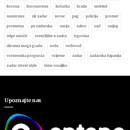
korona
koronavirus
košarka
krađa
mobitel
namirnice
nk zadar
novac
pag
policija
promet
prometna
pu zadarska
rusija
sabor
sad
snijeg
stipe miočić
sveučilište u zadru
trgovina
ulicama moga grada
voda
vodovod
vremenska prognoza
vrijeme
zadar
zadarska županija
zadar street style
šime vrsaljko
Upoznajte nas