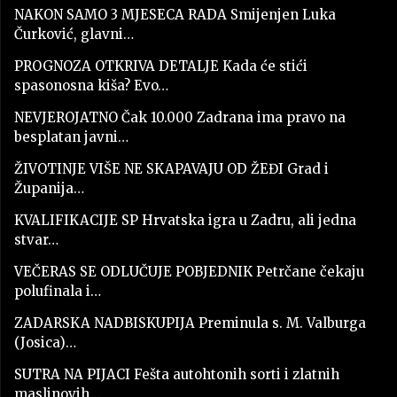
NAKON SAMO 3 MJESECA RADA Smijenjen Luka
Čurković, glavni…
PROGNOZA OTKRIVA DETALJE Kada će stići
spasonosna kiša? Evo…
NEVJEROJATNO Čak 10.000 Zadrana ima pravo na
besplatan javni…
ŽIVOTINJE VIŠE NE SKAPAVAJU OD ŽEĐI Grad i
Županija…
KVALIFIKACIJE SP Hrvatska igra u Zadru, ali jedna
stvar…
VEČERAS SE ODLUČUJE POBJEDNIK Petrčane čekaju
polufinala i…
ZADARSKA NADBISKUPIJA Preminula s. M. Valburga
(Josica)…
SUTRA NA PIJACI Fešta autohtonih sorti i zlatnih
maslinovih…