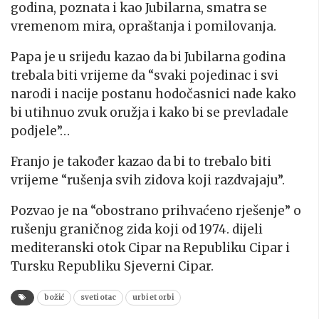
godina, poznata i kao Jubilarna, smatra se
vremenom mira, opraštanja i pomilovanja.
Papa je u srijedu kazao da bi Jubilarna godina
trebala biti vrijeme da “svaki pojedinac i svi
narodi i nacije postanu hodočasnici nade kako
bi utihnuo zvuk oružja i kako bi se prevladale
podjele”…
Franjo je također kazao da bi to trebalo biti
vrijeme “rušenja svih zidova koji razdvajaju”.
Pozvao je na “obostrano prihvaćeno rješenje” o
rušenju graničnog zida koji od 1974. dijeli
mediteranski otok Cipar na Republiku Cipar i
Tursku Republiku Sjeverni Cipar.
božić
sveti otac
urbi et orbi