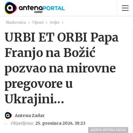
Naslovnica
Vijesti
Svijet
URBI ET ORBI Papa
Franjo na Božić
pozvao na mirovne
pregovore u
Ukrajini…
Antena Zadar
Objavljeno:
25. prosinca 2024. 19:23
ARHIVA ANTENA ZADAR