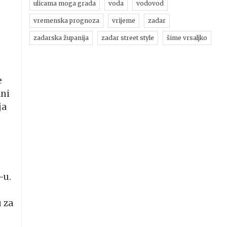
ulicama moga grada
voda
vodovod
vremenska prognoza
vrijeme
zadar
zadarska županija
zadar street style
šime vrsaljko
e
ani
ja
-u.
 za