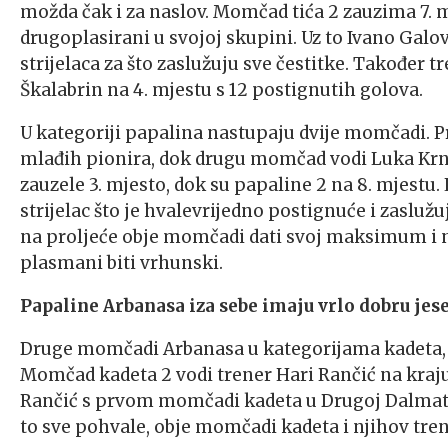
možda čak i za naslov. Momčad tića 2 zauzima 7. mj
drugoplasirani u svojoj skupini. Uz to Ivano Galov
strijelaca za što zaslužuju sve čestitke. Također tr
Škalabrin na 4. mjestu s 12 postignutih golova.
U kategoriji papalina nastupaju dvije momčadi. Pr
mlađih pionira, dok drugu momčad vodi Luka Krnče
zauzele 3. mjesto, dok su papaline 2 na 8. mjestu.
strijelac što je hvalevrijedno postignuće i zasluž
na proljeće obje momčadi dati svoj maksimum i ne
plasmani biti vrhunski.
Papaline Arbanasa iza sebe imaju vrlo dobru jes
Druge momčadi Arbanasa u kategorijama kadeta, 
Momčad kadeta 2 vodi trener Hari Rančić na kraj
Rančić s prvom momčadi kadeta u Drugoj Dalmati
to sve pohvale, obje momčadi kadeta i njihov tren