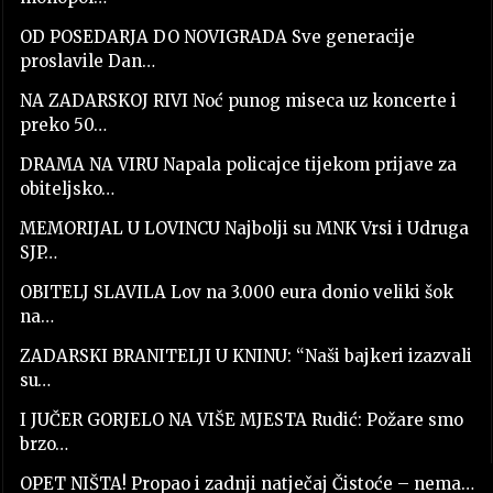
OD POSEDARJA DO NOVIGRADA Sve generacije
proslavile Dan…
NA ZADARSKOJ RIVI Noć punog miseca uz koncerte i
preko 50…
DRAMA NA VIRU Napala policajce tijekom prijave za
obiteljsko…
MEMORIJAL U LOVINCU Najbolji su MNK Vrsi i Udruga
SJP…
OBITELJ SLAVILA Lov na 3.000 eura donio veliki šok
na…
ZADARSKI BRANITELJI U KNINU: “Naši bajkeri izazvali
su…
I JUČER GORJELO NA VIŠE MJESTA Rudić: Požare smo
brzo…
OPET NIŠTA! Propao i zadnji natječaj Čistoće – nema…