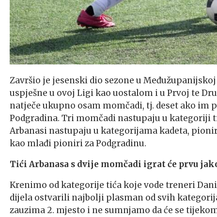
Završio je jesenski dio sezone u Međužupanijskoj
uspješne u ovoj Ligi kao uostalom i u Prvoj te D
natječe ukupno osam momčadi, tj. deset ako im 
Podgradina. Tri momčadi nastupaju u kategoriji t
Arbanasi nastupaju u kategorijama kadeta, pionira 
kao mlađi pioniri za Podgradinu.
Tići Arbanasa s dvije momčadi igrat će prvu ja
Krenimo od kategorije tića koje vode treneri Dani
dijela ostvarili najbolji plasman od svih kateg
zauzima 2. mjesto i ne sumnjamo da će se tijekom p