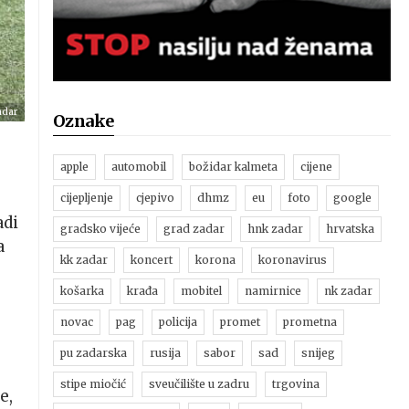
adar
Oznake
apple
automobil
božidar kalmeta
cijene
cijepljenje
cjepivo
dhmz
eu
foto
google
adi
gradsko vijeće
grad zadar
hnk zadar
hrvatska
a
kk zadar
koncert
korona
koronavirus
košarka
krađa
mobitel
namirnice
nk zadar
novac
pag
policija
promet
prometna
pu zadarska
rusija
sabor
sad
snijeg
stipe miočić
sveučilište u zadru
trgovina
e,