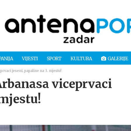
PANIJA
VIJESTI
SPORT
KULTURA
GALERIJE
vaci jeseni, papaline na 3. mjestu!
rbanasa viceprvaci
 mjestu!