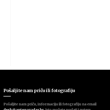
Pošaljite nam priču ili fotografiju
Pošaljite nam priču, informaciju ili fotografiju na email
desk@antenazadar.hr
. Isto možete poslati i putem