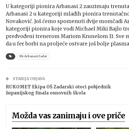
U kategoriji pionira Arbanasi 2 zauzimaju trenuta
Arbanasi 2 u kategoriji mlađih pionira trenutačn
Novaković. Još ćemo spomenuti dvije momčadi Arb
kategoriji pionira koje vodi Michael Miki Bajlo tr
predvođeni trenerom Mariom Krunešom 11. Sve mom
da u fer borbi na proljeće ostvare još bolje plasm
Nk Arbanasi Zadar
STARIJA OBJAVA
RUKOMET Ekipa OŠ Zadarski otoci pobjednik
županijskog finala osnovnih škola
Možda vas zanimaju i ove priče