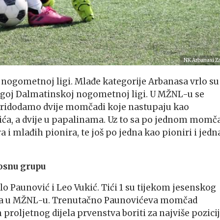
NK Arbanasi Z
 nogometnoj ligi. Mlađe kategorije Arbanasa vrlo su
rugoj Dalmatinskoj nogometnoj ligi. U MŽNL-u se
pridodamo dvije momčadi koje nastupaju kao
ića, a dvije u papalinama. Uz to sa po jednom momč
i mlađih pionira, te još po jedna kao pioniri i jedn
kosnu grupu
lo Paunović i Leo Vukić. Tići 1 su tijekom jesenskog
orija u MŽNL-u. Trenutačno Paunovićeva momčad
roljetnog dijela prvenstva boriti za najviše pozicij