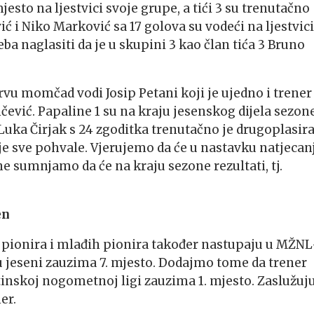
esto na ljestvici svoje grupe, a tići 3 su trenutačno
ić i Niko Marković sa 17 golova su vodeći na ljestvici
eba naglasiti da je u skupini 3 kao član tića 3 Bruno
vu momčad vodi Josip Petani koji je ujedno i trener
vić. Papaline 1 su na kraju jesenskog dijela sezon
 Luka Čirjak s 24 zgoditka trenutačno je drugoplasir
uje sve pohvale. Vjerujemo da će u nastavku natjecan
 sumnjamo da će na kraju sezone rezultati, tj.
en
pionira i mlađih pionira također nastupaju u MŽNL
u jeseni zauzima 7. mjesto. Dodajmo tome da trener
nskoj nogometnoj ligi zauzima 1. mjesto. Zaslužuju
er.