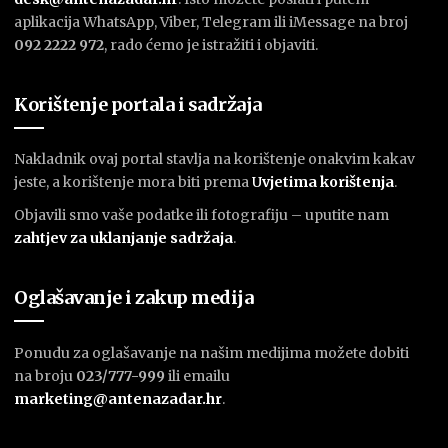
aplikacija WhatsApp, Viber, Telegram ili iMessage na broj
092 2222 972
, rado ćemo je istražiti i objaviti.
Korištenje portala i sadržaja
Nakladnik ovaj portal stavlja na korištenje onakvim kakav
jeste, a korištenje mora biti prema
U
vjetima korištenja
.
Objavili smo vaše podatke ili fotografiju – uputite nam
zahtjev za uklanjanje sadržaja
.
Oglašavanje i zakup medija
Ponudu za oglašavanje na našim medijima možete dobiti
na broju
023/777-999
ili emailu
marketing@antenazadar.hr
.