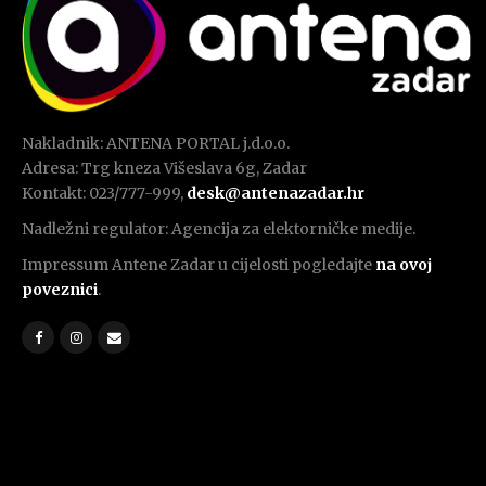
Nakladnik: ANTENA PORTAL j.d.o.o.
Adresa: Trg kneza Višeslava 6g, Zadar
Kontakt: 023/777-999,
desk@antenazadar.hr
Nadležni regulator: Agencija za elektorničke medije.
Impressum Antene Zadar u cijelosti pogledajte
na ovoj
poveznici
.