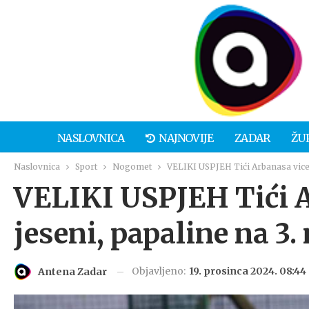
NASLOVNICA
NAJNOVIJE
ZADAR
ŽU
Naslovnica
Sport
Nogomet
VELIKI USPJEH Tići Arbanasa vicepr
VELIKI USPJEH Tići A
jeseni, papaline na 3.
Objavljeno:
19. prosinca 2024. 08:44
Antena Zadar