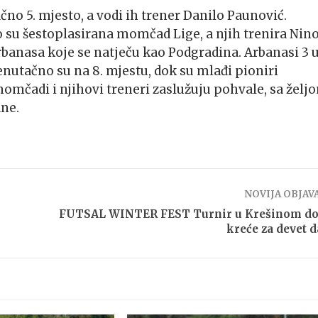
čno 5. mjesto, a vodi ih trener Danilo Paunović.
o su šestoplasirana momčad Lige, a njih trenira Nin
anasa koje se natječu kao Podgradina. Arbanasi 3 
enutačno su na 8. mjestu, dok su mlađi pioniri
čadi i njihovi treneri zaslužuju pohvale, sa želj
ane.
NOVIJA OBJAV
FUTSAL WINTER FEST Turnir u Krešinom d
kreće za devet 