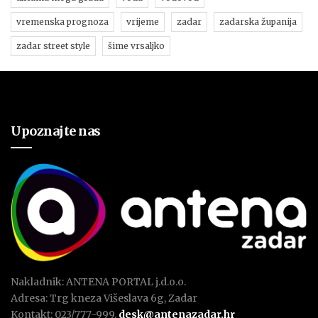
vremenska prognoza
vrijeme
zadar
zadarska županija
zadar street style
šime vrsaljko
Upoznajte nas
Nakladnik: ANTENA PORTAL j.d.o.o.
Adresa: Trg kneza Višeslava 6g, Zadar
Kontakt: 023/777-999,
desk@antenazadar.hr