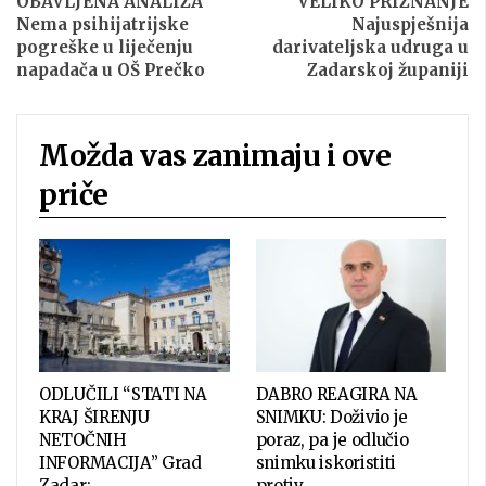
OBAVLJENA ANALIZA
VELIKO PRIZNANJE
Nema psihijatrijske
Najuspješnija
pogreške u liječenju
darivateljska udruga u
napadača u OŠ Prečko
Zadarskoj županiji
Možda vas zanimaju i ove
priče
ODLUČILI “STATI NA
DABRO REAGIRA NA
KRAJ ŠIRENJU
SNIMKU: Doživio je
NETOČNIH
poraz, pa je odlučio
INFORMACIJA” Grad
snimku iskoristiti
Zadar:…
protiv…