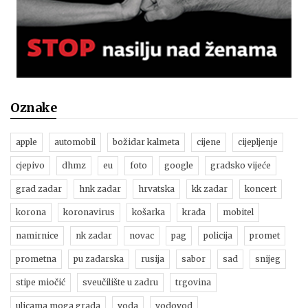
Oznake
apple
automobil
božidar kalmeta
cijene
cijepljenje
cjepivo
dhmz
eu
foto
google
gradsko vijeće
grad zadar
hnk zadar
hrvatska
kk zadar
koncert
korona
koronavirus
košarka
krađa
mobitel
namirnice
nk zadar
novac
pag
policija
promet
prometna
pu zadarska
rusija
sabor
sad
snijeg
stipe miočić
sveučilište u zadru
trgovina
ulicama moga grada
voda
vodovod