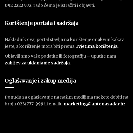
092 2222 972
, rado ćemo je istražiti i objaviti.
Korištenje portala i sadržaja
Nakladnik ovaj portal stavlja na korištenje onakvim kakav
jeste, a korištenje mora biti prema
U
vjetima korištenja
.
Objavili smo vaše podatke ili fotografiju – uputite nam
zahtjev za uklanjanje sadržaja
.
Oglašavanje i zakup medija
Ponudu za oglašavanje na našim medijima možete dobiti na
broju
023/777-999
ili emailu
marketing@antenazadar.hr
.