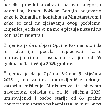
odredba pravilnika odraziti na ovu kategoriju
korisnika, župan Božidar Longin odgovorio
kako je Županija u kontaktu sa Ministarstvom i
kako se radi na rješavanju ovog problema.
Činjenica je i da se Vi na moje pitanje niste ni na
koji način referirali.
Činjenica je da u objavi Općine Pašman stoji da
je Liburnija počela naplaćivati karte
umirovljenicima i osobama starijim od 65
godina od
1. siječnja 2025. godine
.
Činjenica je da je Općina Pašman
9. siječnja
2025.
, na zahtjev umirovljeničke udruge,
zatražila mišljenje Ministarstva te, slijedom
navedenog, objavila da od 16. siječnja 2025.
umirovljenici i osobe starije od 65 godina
ponovo imaju pravo na besplatan javni prijevoz