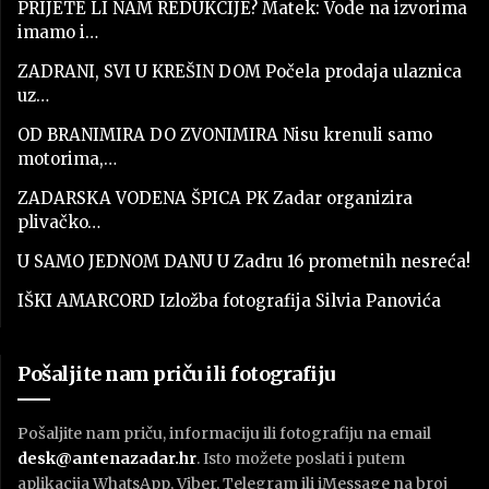
PRIJETE LI NAM REDUKCIJE? Matek: Vode na izvorima
imamo i…
ZADRANI, SVI U KREŠIN DOM Počela prodaja ulaznica
uz…
OD BRANIMIRA DO ZVONIMIRA Nisu krenuli samo
motorima,…
ZADARSKA VODENA ŠPICA PK Zadar organizira
plivačko…
U SAMO JEDNOM DANU U Zadru 16 prometnih nesreća!
IŠKI AMARCORD Izložba fotografija Silvia Panovića
Pošaljite nam priču ili fotografiju
Pošaljite nam priču, informaciju ili fotografiju na email
desk@antenazadar.hr
. Isto možete poslati i putem
aplikacija WhatsApp, Viber, Telegram ili iMessage na broj