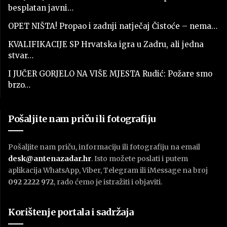
besplatan javni…
OPET NIŠTA! Propao i zadnji natječaj Čistoće – nema…
KVALIFIKACIJE SP Hrvatska igra u Zadru, ali jedna
stvar…
I JUČER GORJELO NA VIŠE MJESTA Rudić: Požare smo
brzo…
Pošaljite nam priču ili fotografiju
Pošaljite nam priču, informaciju ili fotografiju na email
desk@antenazadar.hr
. Isto možete poslati i putem
aplikacija WhatsApp, Viber, Telegram ili iMessage na broj
092 2222 972
, rado ćemo je istražiti i objaviti.
Korištenje portala i sadržaja