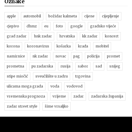
Oznake
apple
automobil
božidar kalmeta
cijene
cijepljenje
cjepivo
dhmz
eu
foto
google
gradsko vijeće
grad zadar
hnk zadar
hrvatska
kk zadar
koncert
korona
koronavirus
košarka
krađa
mobitel
namirnice
nk zadar
novac
pag
policija
promet
prometna
pu zadarska
rusija
sabor
sad
snijeg
stipe miočić
sveučilište u zadru
trgovina
ulicama moga grada
voda
vodovod
vremenska prognoza
vrijeme
zadar
zadarska županija
zadar street style
šime vrsaljko