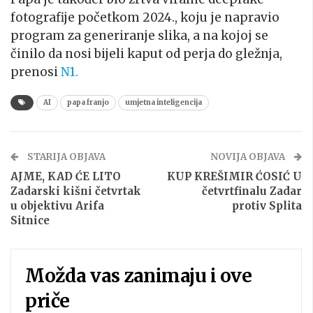
fotografije početkom 2024., koju je napravio
program za generiranje slika, a na kojoj se
činilo da nosi bijeli kaput od perja do gležnja,
prenosi
N1.
AI
papa franjo
umjetna inteligencija
STARIJA OBJAVA
NOVIJA OBJAVA
AJME, KAD ĆE LITO
KUP KREŠIMIR ĆOSIĆ U
Zadarski kišni četvrtak
četvrtfinalu Zadar
u objektivu Arifa
protiv Splita
Sitnice
Možda vas zanimaju i ove
priče