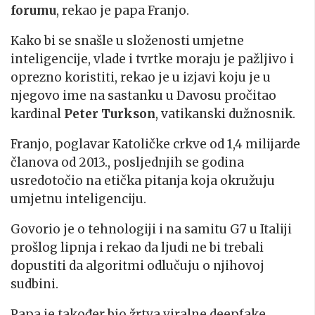
forumu
, rekao je papa Franjo.
Kako bi se snašle u složenosti umjetne
inteligencije, vlade i tvrtke moraju je pažljivo i
oprezno koristiti, rekao je u izjavi koju je u
njegovo ime na sastanku u Davosu pročitao
kardinal
Peter Turkson
, vatikanski dužnosnik.
Franjo, poglavar Katoličke crkve od 1,4 milijarde
članova od 2013., posljednjih se godina
usredotočio na etička pitanja koja okružuju
umjetnu inteligenciju.
Govorio je o tehnologiji i na samitu G7 u Italiji
prošlog lipnja i rekao da ljudi ne bi trebali
dopustiti da algoritmi odlučuju o njihovoj
sudbini.
Papa je također bio žrtva viralne deepfake