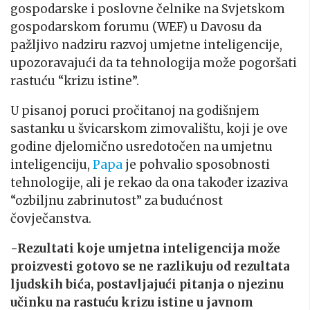
gospodarske i poslovne čelnike na Svjetskom
gospodarskom forumu (WEF) u Davosu da
pažljivo nadziru razvoj umjetne inteligencije,
upozoravajući da ta tehnologija može pogoršati
rastuću “krizu istine”.
U pisanoj poruci pročitanoj na godišnjem
sastanku u švicarskom zimovalištu, koji je ove
godine djelomično usredotočen na umjetnu
inteligenciju,
Papa
je pohvalio sposobnosti
tehnologije, ali je rekao da ona također izaziva
“ozbiljnu zabrinutost” za budućnost
čovječanstva.
-Rezultati koje umjetna inteligencija može
proizvesti gotovo se ne razlikuju od rezultata
ljudskih bića, postavljajući pitanja o njezinu
učinku na rastuću krizu istine u javnom