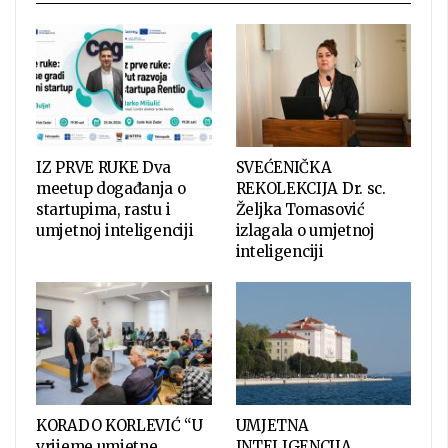
IZ PRVE RUKE Dva
SVEĆENIČKA
meetup događanja o
REKOLEKCIJA Dr. sc.
startupima, rastu i
Željka Tomasović
umjetnoj inteligenciji
izlagala o umjetnoj
inteligenciji
KORADO KORLEVIĆ “U
UMJETNA
vrijeme umjetne
INTELIGENCIJA