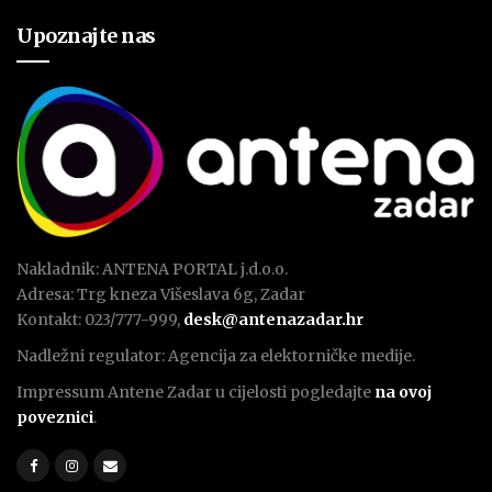
Upoznajte nas
Nakladnik: ANTENA PORTAL j.d.o.o.
Adresa: Trg kneza Višeslava 6g, Zadar
Kontakt: 023/777-999,
desk@antenazadar.hr
Nadležni regulator: Agencija za elektorničke medije.
Impressum Antene Zadar u cijelosti pogledajte
na ovoj
poveznici
.