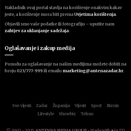
Nakladnik ovaj portal stavlja na korištenje onakvim kakav
jeste, a korištenje mora biti prema
U
vjetima korištenja
.
Objavili smo vaše podatke ili fotografiju – uputite nam
zahtjev za uklanjanje sadržaja
.
Oglašavanje i zakup medija
Ponudu za oglašavanje na našim medijima možete dobiti na
broju
023/777-999
ili emailu
marketing@antenazadar.hr
.
Sve vijesti
Zadar
Županija
Vijesti
Sport
Biznis
Lifestyle
Showbiz
Tehno
© 2007. - 2025.
ANTENNA MEDIA GROUP
• Made with ♥ in ZD