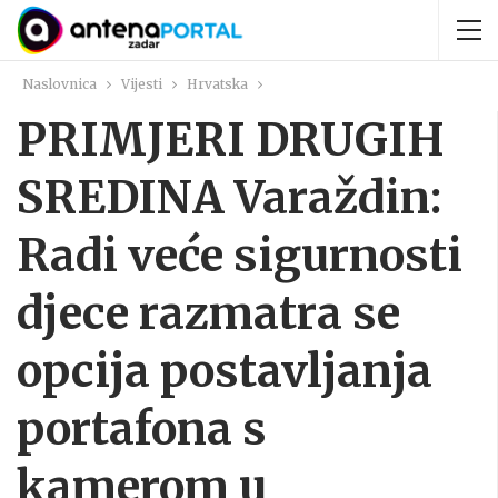
Naslovnica
Vijesti
Hrvatska
PRIMJERI DRUGIH
SREDINA Varaždin:
Radi veće sigurnosti
djece razmatra se
opcija postavljanja
portafona s
kamerom u