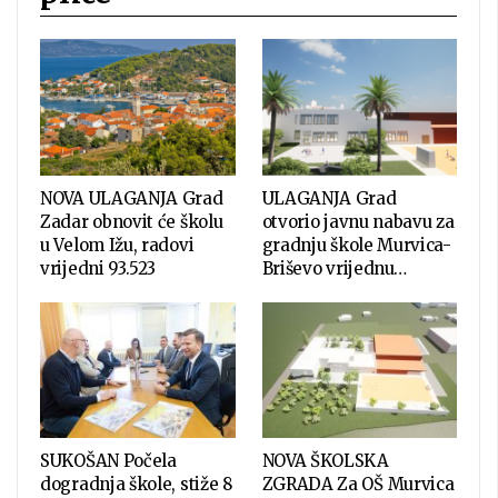
NOVA ULAGANJA Grad
ULAGANJA Grad
Zadar obnovit će školu
otvorio javnu nabavu za
u Velom Ižu, radovi
gradnju škole Murvica-
vrijedni 93.523
Briševo vrijednu…
SUKOŠAN Počela
NOVA ŠKOLSKA
dogradnja škole, stiže 8
ZGRADA Za OŠ Murvica