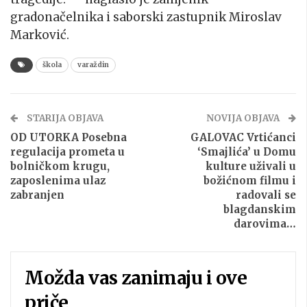
gradonačelnika i saborski zastupnik Miroslav
Marković.
škola
varaždin
STARIJA OBJAVA
NOVIJA OBJAVA
OD UTORKA Posebna
GALOVAC Vrtićanci
regulacija prometa u
‘Smajlića’ u Domu
bolničkom krugu,
kulture uživali u
zaposlenima ulaz
božićnom filmu i
zabranjen
radovali se
blagdanskim
darovima…
Možda vas zanimaju i ove
priče