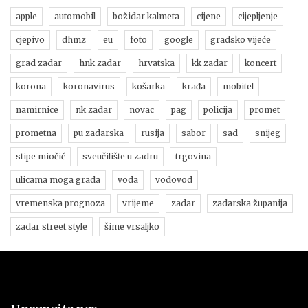
apple
automobil
božidar kalmeta
cijene
cijepljenje
cjepivo
dhmz
eu
foto
google
gradsko vijeće
grad zadar
hnk zadar
hrvatska
kk zadar
koncert
korona
koronavirus
košarka
krađa
mobitel
namirnice
nk zadar
novac
pag
policija
promet
prometna
pu zadarska
rusija
sabor
sad
snijeg
stipe miočić
sveučilište u zadru
trgovina
ulicama moga grada
voda
vodovod
vremenska prognoza
vrijeme
zadar
zadarska županija
zadar street style
šime vrsaljko