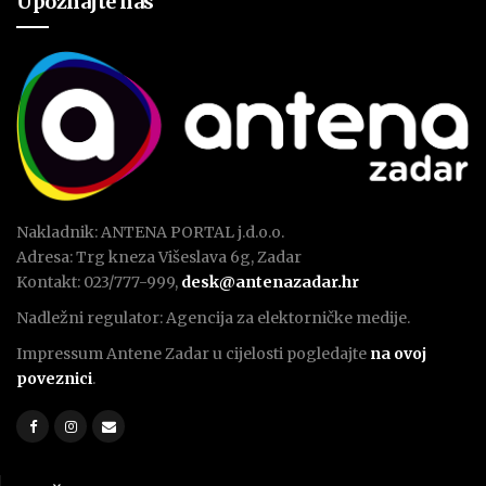
Upoznajte nas
Nakladnik: ANTENA PORTAL j.d.o.o.
Adresa: Trg kneza Višeslava 6g, Zadar
Kontakt: 023/777-999,
desk@antenazadar.hr
Nadležni regulator: Agencija za elektorničke medije.
Impressum Antene Zadar u cijelosti pogledajte
na ovoj
poveznici
.