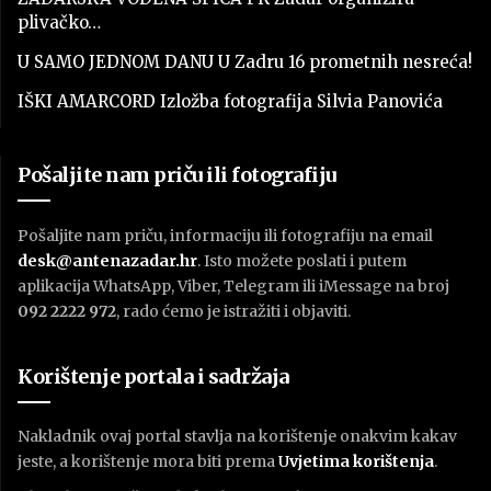
plivačko…
U SAMO JEDNOM DANU U Zadru 16 prometnih nesreća!
IŠKI AMARCORD Izložba fotografija Silvia Panovića
Pošaljite nam priču ili fotografiju
Pošaljite nam priču, informaciju ili fotografiju na email
desk@antenazadar.hr
. Isto možete poslati i putem
aplikacija WhatsApp, Viber, Telegram ili iMessage na broj
092 2222 972
, rado ćemo je istražiti i objaviti.
Korištenje portala i sadržaja
Nakladnik ovaj portal stavlja na korištenje onakvim kakav
jeste, a korištenje mora biti prema
U
vjetima korištenja
.