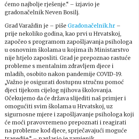
ćemo najbolje rješenje.“ – izjavio je
gradonačelnik Neven Bosilj.
Grad Varaždin je – piše
Gradonačelnik.hr
–
prije nekoliko godina, kao prvi u Hrvatskoj,
započeo s programom zapošljavanja psihologa
u osnovnim školama u kojima ih Ministarstvo
nije htjelo zaposliti. Grad je prepoznao rastuće
probleme s mentalnim zdravljem djece i
mladih, osobito nakon pandemije COVID-19.
„Važno je osigurati dostupnu stručnu pomoć
djeci tijekom cijelog njihova školovanja.
Očekujemo da će država slijediti naš primjer i
omogućiti svim školama u Hrvatskoj, uz
sigurnosne mjere i zapošljavanje psihologa koji
će moći pravovremeno prepoznati i reagirati
na probleme kod djece, sprječavajući moguće
tragedije.“ – naglasio je zamjenik