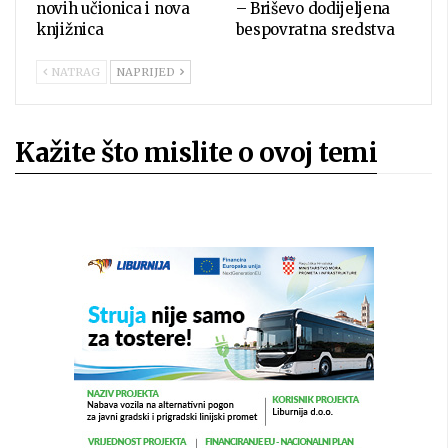
novih učionica i nova
– Briševo dodijeljena
knjižnica
bespovratna sredstva
NATRAG
NAPRIJED
Kažite što mislite o ovoj temi