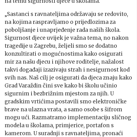
na temu sigurnosti djece u školama.
„Sastanci s ravnateljima održavaju se redovito,
na kojima raspravljamo o prijedlozima za
poboljšanje i unaprjeđenje rada naših škola.
Sigurnost djece uvijek je važna tema, no nakon
tragedije u Zagrebu, željeli smo se dodatno
konzultirati o mogućnostima kako osigurati
mir za našu djecu i njihove roditelje, nažalost
takvi događaji izazivaju strah i nesigurnost kod
svih nas. Naš cilj je osigurati da djeca znaju kako
Grad Varaždin čini sve kako bi školu učinio
sigurnim i bezbrižnim mjestom za njih. U
gradskim vrtićima postavili smo elektroničke
brave na ulazna vrata, a samo osobe s šifrom
mogu ući. Razmatramo implementaciju sličnog
modela u školama, primjerice, portafon s
kamerom. U suradnji s ravnateljima, pronaći