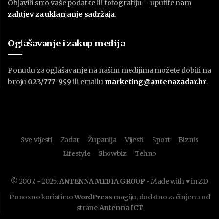
Objavili smo vaše podatke ili fotografiju – uputite nam
zahtjev za uklanjanje sadržaja
.
Oglašavanje i zakup medija
Ponudu za oglašavanje na našim medijima možete dobiti na
broju
023/777-999
ili emailu
marketing@antenazadar.hr
.
Sve vijesti
Zadar
Županija
Vijesti
Sport
Biznis
Lifestyle
Showbiz
Tehno
© 2007. - 2025.
ANTENNA MEDIA GROUP
• Made with ♥ in ZD
Ponosno koristimo
WordPress
magiju, dodatno začinjenu od
strane
Antenna ICT