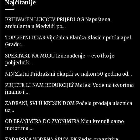
Najčitanije
PRIHVAĆEN LUKIĆEV PRIJEDLOG Napuštena
ambulanta u Medviđi po…
TOPLOTNI UDAR Vijećnica Blanka Klasić uputila apel
Gradu:…
SPEKTAKL NA MORU Iznenađenje – evo tko je
pobjednik…
NIN Zlatni Pridražani okupili se nakon 50 godina od…
PRIJETE LI NAM REDUKCIJE? Matek: Vode na izvorima
imamo i…
ZADRANI, SVI U KREŠIN DOM Počela prodaja ulaznica
uz…
OD BRANIMIRA DO ZVONIMIRA Nisu krenuli samo
motorima,…
ZADARSKA VODENA ŠPICA PK Zadar organizira