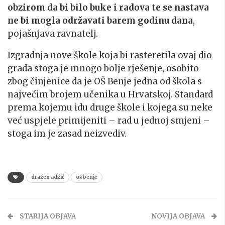
obzirom da bi bilo buke i radova te se nastava
ne bi mogla održavati barem godinu dana
,
pojašnjava ravnatelj.
Izgradnja nove škole koja bi rasteretila ovaj dio
grada stoga je mnogo bolje rješenje, osobito
zbog činjenice da je OŠ Benje jedna od škola s
najvećim brojem učenika u Hrvatskoj. Standard
prema kojemu idu druge škole i kojega su neke
već uspjele primijeniti – rad u jednoj smjeni –
stoga im je zasad neizvediv.
dražen adžić
oš benje
STARIJA OBJAVA
NOVIJA OBJAVA