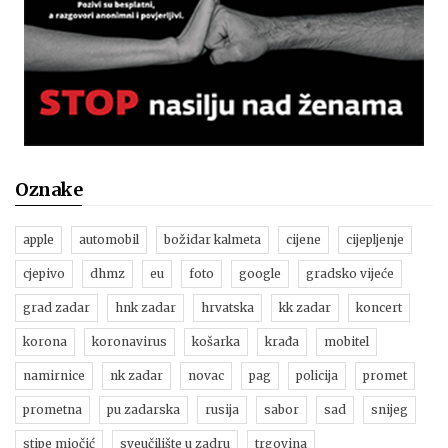
Oznake
apple
automobil
božidar kalmeta
cijene
cijepljenje
cjepivo
dhmz
eu
foto
google
gradsko vijeće
grad zadar
hnk zadar
hrvatska
kk zadar
koncert
korona
koronavirus
košarka
krađa
mobitel
namirnice
nk zadar
novac
pag
policija
promet
prometna
pu zadarska
rusija
sabor
sad
snijeg
stipe miočić
sveučilište u zadru
trgovina