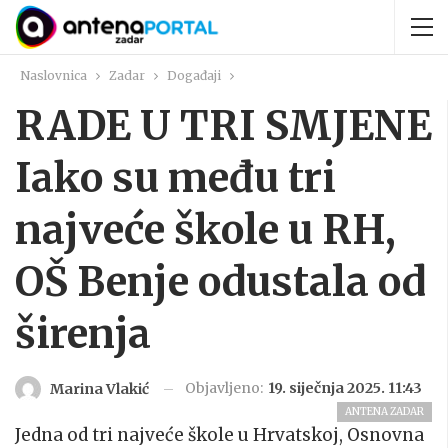
Naslovnica
Zadar
Događaji
RADE U TRI SMJENE
Iako su među tri
najveće škole u RH,
OŠ Benje odustala od
širenja
Objavljeno:
19. siječnja 2025. 11:43
Marina Vlakić
ANTENA ZADAR
Jedna od tri najveće škole u Hrvatskoj, Osnovna