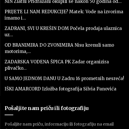
NIN Zlatni Pridražani okupili se nakon 50 godina od…
PRIJETE LI NAM REDUKCIJE? Matek: Vode na izvorima
imamo i…
ZADRANI, SVI U KREŠIN DOM Počela prodaja ulaznica
uz…
OD BRANIMIRA DO ZVONIMIRA Nisu krenuli samo
motorima,…
ZADARSKA VODENA ŠPICA PK Zadar organizira
plivačko…
U SAMO JEDNOM DANU U Zadru 16 prometnih nesreća!
IŠKI AMARCORD Izložba fotografija Silvia Panovića
Pošaljite nam priču ili fotografiju
Pošaljite nam priču, informaciju ili fotografiju na email