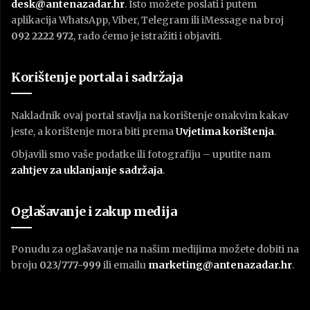
desk@antenazadar.hr
. Isto možete poslati i putem
aplikacija WhatsApp, Viber, Telegram ili iMessage na broj
092 2222 972
, rado ćemo je istražiti i objaviti.
Korištenje portala i sadržaja
Nakladnik ovaj portal stavlja na korištenje onakvim kakav
jeste, a korištenje mora biti prema
U
vjetima korištenja
.
Objavili smo vaše podatke ili fotografiju – uputite nam
zahtjev za uklanjanje sadržaja
.
Oglašavanje i zakup medija
Ponudu za oglašavanje na našim medijima možete dobiti na
broju
023/777-999
ili emailu
marketing@antenazadar.hr
.