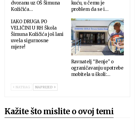
dvoranu uz OŠ Šimuna
kuću, u čemu je
Kožičića…
problem da se i…
IAKO DRUGA PO
VELIČINI U RH Škola
Šimuna Kožičića još lani
uvela sigurnosne
mjere!
Ravnatelj “Benje” o
ograničavanju upotrebe
mobitela u školi:…
NATRAG
NAPRIJED
Kažite što mislite o ovoj temi