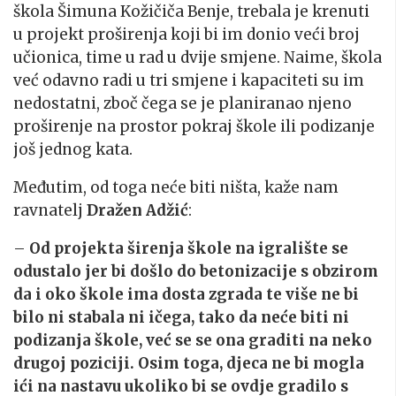
škola Šimuna Kožičiča Benje, trebala je krenuti
u projekt proširenja koji bi im donio veći broj
učionica, time u rad u dvije smjene. Naime, škola
već odavno radi u tri smjene i kapaciteti su im
nedostatni, zboč čega se je planiranao njeno
proširenje na prostor pokraj škole ili podizanje
još jednog kata.
Međutim, od toga neće biti ništa, kaže nam
ravnatelj
Dražen Adžić
:
–
Od projekta širenja škole na igralište se
odustalo jer bi došlo do betonizacije s obzirom
da i oko škole ima dosta zgrada te više ne bi
bilo ni stabala ni ičega, tako da neće biti ni
podizanja škole, već se se ona graditi na neko
drugoj poziciji. Osim toga, djeca ne bi mogla
ići na nastavu ukoliko bi se ovdje gradilo s