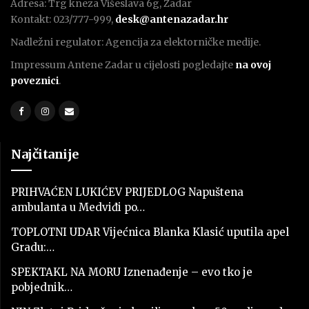
Adresa: Trg kneza Višeslava 6g, Zadar
Kontakt: 023/777-999,
desk@antenazadar.hr
Nadležni regulator: Agencija za elektorničke medije.
Impressum Antene Zadar u cijelosti pogledajte
na ovoj
poveznici
.
Najčitanije
PRIHVAĆEN LUKIĆEV PRIJEDLOG Napuštena
ambulanta u Medviđi po…
TOPLOTNI UDAR Vijećnica Blanka Klasić uputila apel
Gradu:…
SPEKTAKL NA MORU Iznenađenje – evo tko je
pobjednik…