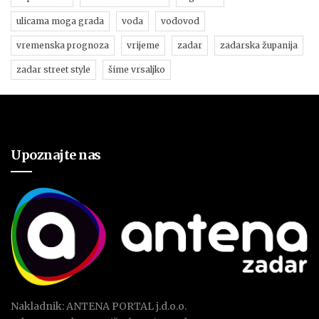
ulicama moga grada
voda
vodovod
vremenska prognoza
vrijeme
zadar
zadarska županija
zadar street style
šime vrsaljko
Upoznajte nas
Nakladnik: ANTENA PORTAL j.d.o.o.