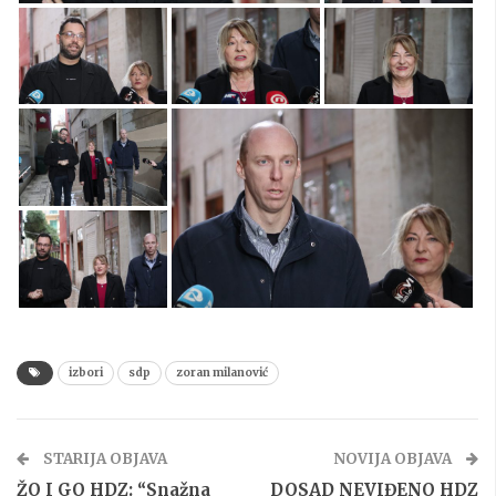
izbori
sdp
zoran milanović
STARIJA OBJAVA
NOVIJA OBJAVA
ŽO I GO HDZ: “Snažna
DOSAD NEVIĐENO HDZ