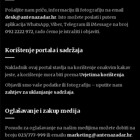
Pošaljite nam priču, informaciju ili fotografiju na email
desk@antenazadar.hr
. Isto možete poslati i putem
aplikacija WhatsApp, Viber, Telegram ili iMessage na broj
092 2222 972
, rado ćemo je istražiti i objaviti.
Korištenje portala i sadržaja
Nakladnik ovaj portal stavlja na korištenje onakvim kakav
jeste, a korištenje mora biti prema
U
vjetima korištenja
.
Objavili smo vaše podatke ili fotografiju – uputite nam
zahtjev za uklanjanje sadržaja
.
Oglašavanje i zakup medija
Ponudu za oglašavanje na našim medijima možete dobiti na
broju
023/777-999
ili emailu
marketing@antenazadar.hr
.