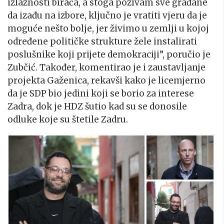
izlaznosti birača, a stoga pozivam sve građane
da izađu na izbore, ključno je vratiti vjeru da je
moguće nešto bolje, jer živimo u zemlji u kojoj
određene političke strukture žele instalirati
poslušnike koji prijete demokraciji”, poručio je
Zubčić. Također, komentirao je i zaustavljanje
projekta Gaženica, rekavši kako je licemjerno
da je SDP bio jedini koji se borio za interese
Zadra, dok je HDZ šutio kad su se donosile
odluke koje su štetile Zadru.