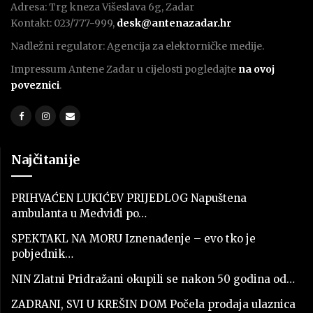
Adresa: Trg kneza Višeslava 6g, Zadar
Kontakt: 023/777-999,
desk@antenazadar.hr
Nadležni regulator: Agencija za elektorničke medije.
Impressum Antene Zadar u cijelosti pogledajte
na ovoj
poveznici
.
Najčitanije
PRIHVAĆEN LUKIĆEV PRIJEDLOG Napuštena
ambulanta u Medviđi po…
SPEKTAKL NA MORU Iznenađenje – evo tko je
pobjednik…
NIN Zlatni Pridražani okupili se nakon 50 godina od…
ZADRANI, SVI U KREŠIN DOM Počela prodaja ulaznica