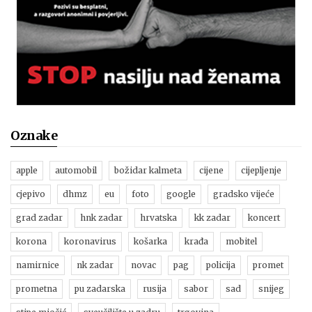
Oznake
apple
automobil
božidar kalmeta
cijene
cijepljenje
cjepivo
dhmz
eu
foto
google
gradsko vijeće
grad zadar
hnk zadar
hrvatska
kk zadar
koncert
korona
koronavirus
košarka
krađa
mobitel
namirnice
nk zadar
novac
pag
policija
promet
prometna
pu zadarska
rusija
sabor
sad
snijeg