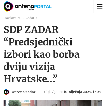
Naslovnica
Zadar
SDP ZADAR
“Predsjednički
izbori kao borba
dviju vizija
Hrvatske…”
Objavljeno:
10. siječnja 2025. 17:05
Antena Zadar