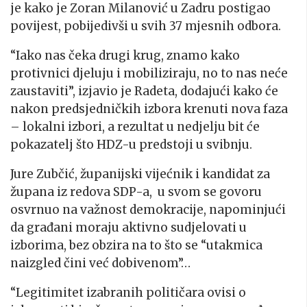
je kako je Zoran Milanović u Zadru postigao
povijest, pobijedivši u svih 37 mjesnih odbora.
“Iako nas čeka drugi krug, znamo kako
protivnici djeluju i mobiliziraju, no to nas neće
zaustaviti”, izjavio je Radeta, dodajući kako će
nakon predsjedničkih izbora krenuti nova faza
– lokalni izbori, a rezultat u nedjelju bit će
pokazatelj što HDZ-u predstoji u svibnju.
Jure Zubčić, županijski vijećnik i kandidat za
župana iz redova SDP-a, u svom se govoru
osvrnuo na važnost demokracije, napominjući
da građani moraju aktivno sudjelovati u
izborima, bez obzira na to što se “utakmica
naizgled čini već dobivenom”…
“Legitimitet izabranih političara ovisi o