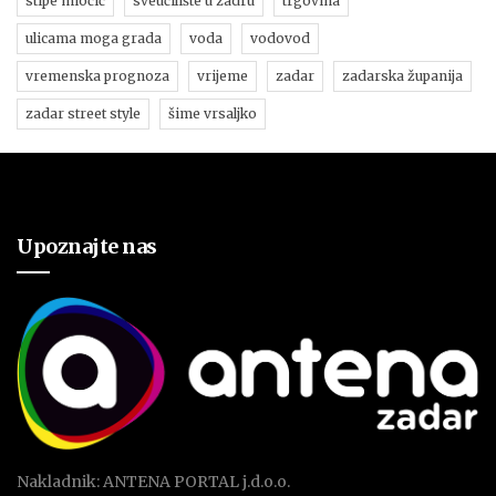
stipe miočić
sveučilište u zadru
trgovina
ulicama moga grada
voda
vodovod
vremenska prognoza
vrijeme
zadar
zadarska županija
zadar street style
šime vrsaljko
Upoznajte nas
Nakladnik: ANTENA PORTAL j.d.o.o.