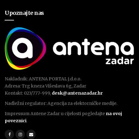
Upoznajte nas
Nakladnik: ANTENA PORTAL j.d.o.o.
Adresa: Trg kneza Višeslava 6g, Zadar
Kontakt: 023/777-999,
desk@antenazadar.hr
Nadležni regulator: Agencija za elektorničke medije.
Impressum Antene Zadar u cijelosti pogledajte
na ovoj
poveznici
.