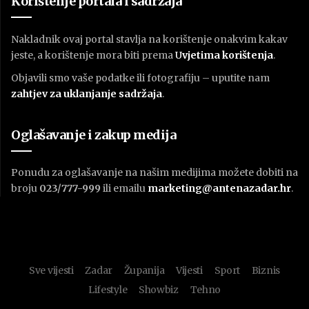
Korištenje portala i sadržaja
Nakladnik ovaj portal stavlja na korištenje onakvim kakav
jeste, a korištenje mora biti prema
U
vjetima korištenja
.
Objavili smo vaše podatke ili fotografiju – uputite nam
zahtjev za uklanjanje sadržaja
.
Oglašavanje i zakup medija
Ponudu za oglašavanje na našim medijima možete dobiti na
broju
023/777-999
ili emailu
marketing@antenazadar.hr
.
Sve vijesti
Zadar
Županija
Vijesti
Sport
Biznis
Lifestyle
Showbiz
Tehno