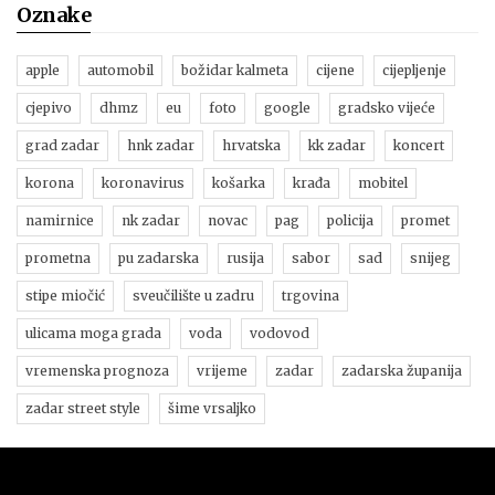
Oznake
apple
automobil
božidar kalmeta
cijene
cijepljenje
cjepivo
dhmz
eu
foto
google
gradsko vijeće
grad zadar
hnk zadar
hrvatska
kk zadar
koncert
korona
koronavirus
košarka
krađa
mobitel
namirnice
nk zadar
novac
pag
policija
promet
prometna
pu zadarska
rusija
sabor
sad
snijeg
stipe miočić
sveučilište u zadru
trgovina
ulicama moga grada
voda
vodovod
vremenska prognoza
vrijeme
zadar
zadarska županija
zadar street style
šime vrsaljko