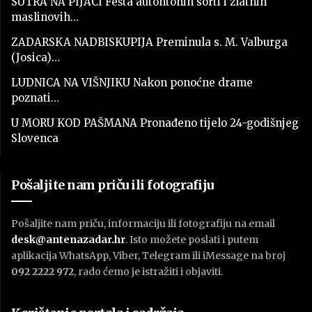
SUTRA NA PIJACI Fešta autohtonih sorti i zlatnih
maslinovih…
ZADARSKA NADBISKUPIJA Preminula s. M. Valburga
(Josica)…
LUDNICA NA VIŠNJIKU Nakon ponoćne drame
poznati…
U MORU KOD PAŠMANA Pronađeno tijelo 24-godišnjeg
Slovenca
Pošaljite nam priču ili fotografiju
Pošaljite nam priču, informaciju ili fotografiju na email
desk@antenazadar.hr
. Isto možete poslati i putem
aplikacija WhatsApp, Viber, Telegram ili iMessage na broj
092 2222 972
, rado ćemo je istražiti i objaviti.