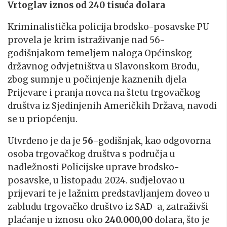
Vrtoglav iznos od 240 tisuća dolara
Kriminalistička policija brodsko-posavske PU
provela je krim istraživanje nad 56-
godišnjakom temeljem naloga Općinskog
državnog odvjetništva u Slavonskom Brodu,
zbog sumnje u počinjenje kaznenih djela
Prijevare i pranja novca na štetu trgovačkog
društva iz Sjedinjenih Američkih Država, navodi
se u priopćenju.
Utvrđeno je da je
56
-godišnjak, kao odgovorna
osoba trgovačkog društva s područja u
nadležnosti Policijske uprave brodsko-
posavske, u listopadu 2024. sudjelovao u
prijevari te je lažnim predstavljanjem doveo u
zabludu trgovačko društvo iz SAD-a, zatraživši
plaćanje u iznosu oko
240.000,00
dolara, što je