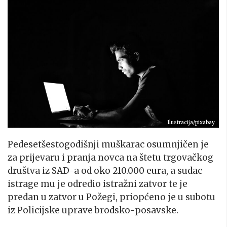
Ilustracija/pixabay
Pedesetšestogodišnji muškarac osumnjičen je
za prijevaru i pranja novca na štetu trgovačkog
društva iz SAD-a od oko 210.000 eura, a sudac
istrage mu je odredio istražni zatvor te je
predan u zatvor u Požegi, priopćeno je u subotu
iz Policijske uprave brodsko-posavske.