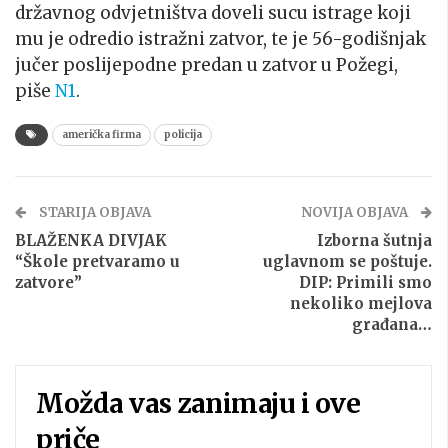
državnog odvjetništva doveli sucu istrage koji
mu je odredio istražni zatvor, te je 56-godišnjak
jučer poslijepodne predan u zatvor u Požegi,
piše
N1
.
američka firma
policija
STARIJA OBJAVA
NOVIJA OBJAVA
BLAŽENKA DIVJAK
Izborna šutnja
“Škole pretvaramo u
uglavnom se poštuje.
zatvore”
DIP: Primili smo
nekoliko mejlova
građana…
Možda vas zanimaju i ove
priče