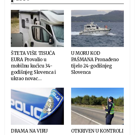
ŠTETA VIŠE TISUĆA
U MORU KOD
EURA Provalio u
PAŠMANA Pronađeno
mobilnu kućicu 34-
tijelo 24-godišnjeg
godišnjeg Slovenca i
Slovenca
ukrao novac…
DRAMA NA VIRU
OTKRIVEN U KONTROLI