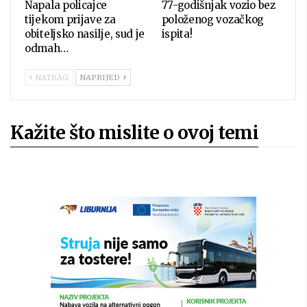
Napala policajce
77-godišnjak vozio bez
tijekom prijave za
položenog vozačkog
obiteljsko nasilje, sud je
ispita!
odmah…
NATRAG
NAPRIJED
Kažite što mislite o ovoj temi