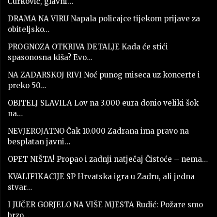
Čurković, glavni…
DRAMA NA VIRU Napala policajce tijekom prijave za
obiteljsko…
PROGNOZA OTKRIVA DETALJE Kada će stići
spasonosna kiša? Evo…
NA ZADARSKOJ RIVI Noć punog miseca uz koncerte i
preko 50…
OBITELJ SLAVILA Lov na 3.000 eura donio veliki šok
na…
NEVJEROJATNO Čak 10.000 Zadrana ima pravo na
besplatan javni…
OPET NIŠTA! Propao i zadnji natječaj Čistoće – nema…
KVALIFIKACIJE SP Hrvatska igra u Zadru, ali jedna
stvar…
I JUČER GORJELO NA VIŠE MJESTA Rudić: Požare smo
brzo…