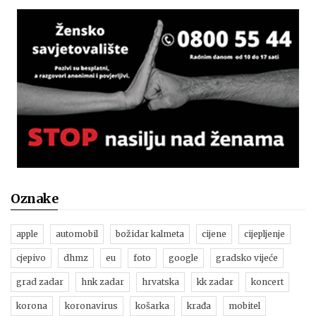
Oznake
apple
automobil
božidar kalmeta
cijene
cijepljenje
cjepivo
dhmz
eu
foto
google
gradsko vijeće
grad zadar
hnk zadar
hrvatska
kk zadar
koncert
korona
koronavirus
košarka
krađa
mobitel