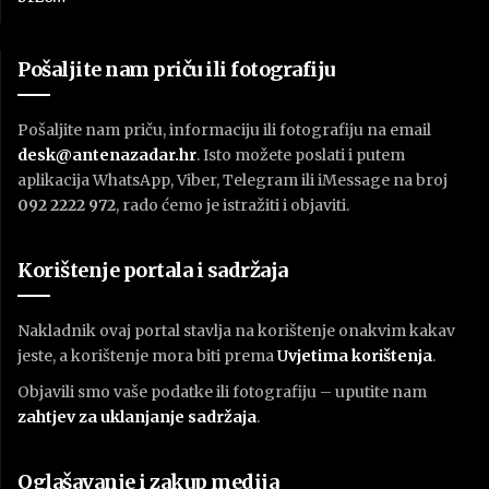
Pošaljite nam priču ili fotografiju
Pošaljite nam priču, informaciju ili fotografiju na email
desk@antenazadar.hr
. Isto možete poslati i putem
aplikacija WhatsApp, Viber, Telegram ili iMessage na broj
092 2222 972
, rado ćemo je istražiti i objaviti.
Korištenje portala i sadržaja
Nakladnik ovaj portal stavlja na korištenje onakvim kakav
jeste, a korištenje mora biti prema
U
vjetima korištenja
.
Objavili smo vaše podatke ili fotografiju – uputite nam
zahtjev za uklanjanje sadržaja
.
Oglašavanje i zakup medija