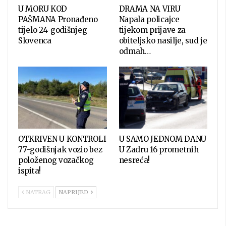
U MORU KOD
DRAMA NA VIRU
PAŠMANA Pronađeno
Napala policajce
tijelo 24-godišnjeg
tijekom prijave za
Slovenca
obiteljsko nasilje, sud je
odmah…
OTKRIVEN U KONTROLI
U SAMO JEDNOM DANU
77-godišnjak vozio bez
U Zadru 16 prometnih
položenog vozačkog
nesreća!
ispita!
NATRAG
NAPRIJED