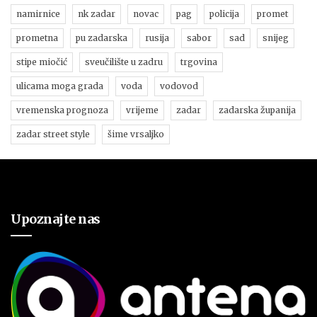
namirnice
nk zadar
novac
pag
policija
promet
prometna
pu zadarska
rusija
sabor
sad
snijeg
stipe miočić
sveučilište u zadru
trgovina
ulicama moga grada
voda
vodovod
vremenska prognoza
vrijeme
zadar
zadarska županija
zadar street style
šime vrsaljko
Upoznajte nas