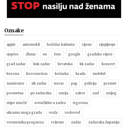
Oznake
apple
automobil
božidar kalmeta
cijene
cijepljenje
cjepivo
dhmz
eu
foto
google
gradsko vijeće
grad zadar
hnk zadar
hrvatska
kk zadar
koncert
korona
koronavirus
košarka
krađa
mobitel
namirnice
nk zadar
novac
pag
policija
promet
prometna
pu zadarska
rusija
sabor
sad
snijeg
stipe miočić
sveučilište u zadru
trgovina
ulicama moga grada
voda
vodovod
vremenska prognoza
vrijeme
zadar
zadarska županija