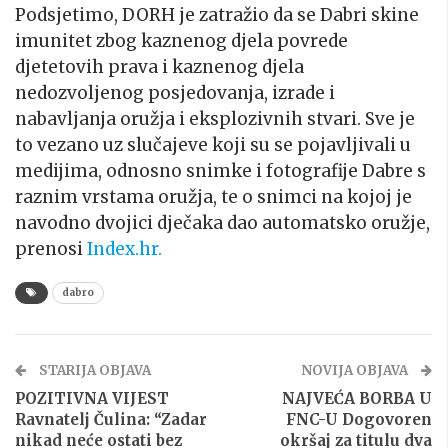
Podsjetimo, DORH je zatražio da se Dabri skine
imunitet zbog kaznenog djela povrede
djetetovih prava i kaznenog djela
nedozvoljenog posjedovanja, izrade i
nabavljanja oružja i eksplozivnih stvari. Sve je
to vezano uz slučajeve koji su se pojavljivali u
medijima, odnosno snimke i fotografije Dabre s
raznim vrstama oružja, te o snimci na kojoj je
navodno dvojici dječaka dao automatsko oružje,
prenosi
Index.hr.
dabro
STARIJA OBJAVA
NOVIJA OBJAVA
POZITIVNA VIJEST
NAJVEĆA BORBA U
Ravnatelj Čulina: “Zadar
FNC-U Dogovoren
nikad neće ostati bez
okršaj za titulu dva