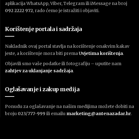
aplikacija WhatsApp, Viber, Telegram ili iMessage na broj
092 2222 972
, rado ćemo je istražiti i objaviti.
Korištenje portala i sadržaja
Nakladnik ovaj portal stavlja na korištenje onakvim kakav
jeste, a korištenje mora biti prema
U
vjetima korištenja
.
Objavili smo vaše podatke ili fotografiju – uputite nam
zahtjev za uklanjanje sadržaja
.
Oglašavanje i zakup medija
Ponudu za oglašavanje na našim medijima možete dobiti na
broju
023/777-999
ili emailu
marketing@antenazadar.hr
.