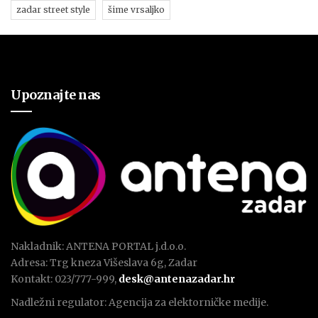
zadar street style
šime vrsaljko
Upoznajte nas
Nakladnik: ANTENA PORTAL j.d.o.o.
Adresa: Trg kneza Višeslava 6g, Zadar
Kontakt: 023/777-999,
desk@antenazadar.hr
Nadležni regulator: Agencija za elektorničke medije.