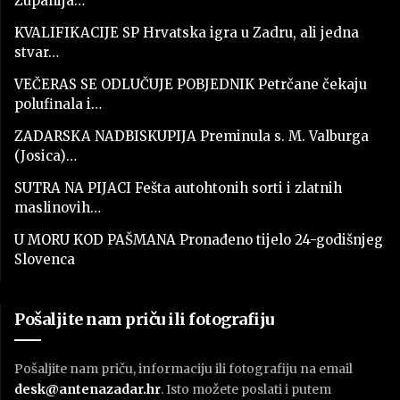
Županija…
KVALIFIKACIJE SP Hrvatska igra u Zadru, ali jedna
stvar…
VEČERAS SE ODLUČUJE POBJEDNIK Petrčane čekaju
polufinala i…
ZADARSKA NADBISKUPIJA Preminula s. M. Valburga
(Josica)…
SUTRA NA PIJACI Fešta autohtonih sorti i zlatnih
maslinovih…
U MORU KOD PAŠMANA Pronađeno tijelo 24-godišnjeg
Slovenca
Pošaljite nam priču ili fotografiju
Pošaljite nam priču, informaciju ili fotografiju na email
desk@antenazadar.hr
. Isto možete poslati i putem