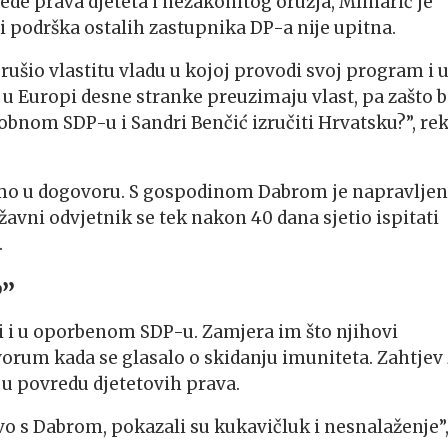
ede prava djeteta i nezakonitog oružja, Mlinarić je
i podrška ostalih zastupnika DP-a nije upitna.
rušio vlastitu vladu u kojoj provodi svoj program i 
 u Europi desne stranke preuzimaju vlast, pa zašto b
osobnom SDP-u i Sandri Benčić izručiti Hrvatsku?”, re
dimo u dogovoru. S gospodinom Dabrom je napravljen
državni odvjetnik se tek nakon 40 dana sjetio ispitati
.
P”
di i u oporbenom SDP-u. Zamjera im što njihovi
 kvorum kada se glasalo o skidanju imuniteta. Zahtjev
u povredu djetetovih prava.
ovo s Dabrom, pokazali su kukavičluk i nesnalaženje”