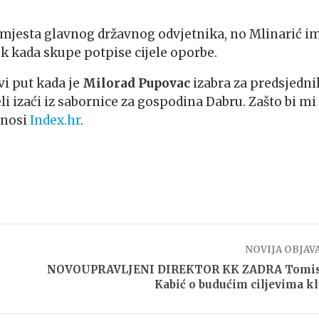
s mjesta glavnog državnog odvjetnika, no Mlinarić i
 kada skupe potpise cijele oporbe.
vi put kada je
Milorad
Pupovac
izabra za predsjedni
li izaći iz sabornice za gospodina Dabru. Zašto bi mi
onosi
Index.hr
.
NOVIJA OBJAV
NOVOUPRAVLJENI DIREKTOR KK ZADRA Tomis
Kabić o budućim ciljevima k