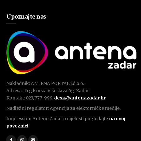
Upoznajte nas
Nakladnik: ANTENA PORTAL j.d.o.o.
Adresa: Trg kneza Višeslava 6g, Zadar
Kontakt: 023/777-999,
desk@antenazadar.hr
Nadležni regulator: Agencija za elektorničke medije.
Impressum Antene Zadar u cijelosti pogledajte
na ovoj
poveznici
.