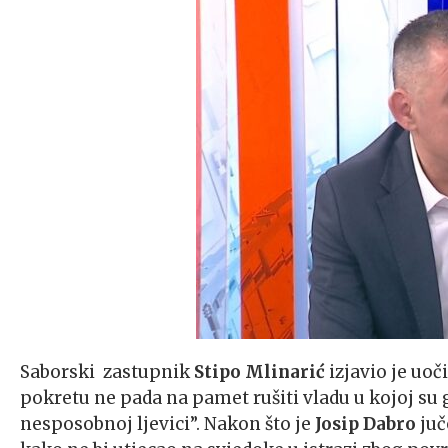
Saborski zastupnik
Stipo
Mlinarić
izjavio je uo
pokretu ne pada na pamet rušiti vladu u kojoj su g
nesposobnoj ljevici”. Nakon što je
Josip
Dabro
juč