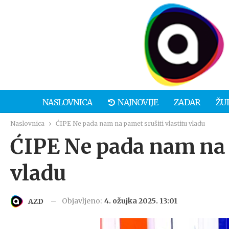
NASLOVNICA
NAJNOVIJE
ZADAR
ŽU
Naslovnica
ĆIPE Ne pada nam na pamet srušiti vlastitu vladu
ĆIPE Ne pada nam na p
vladu
Objavljeno:
4. ožujka 2025. 13:01
AZD