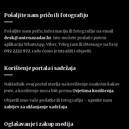
Pošaljite nam priču ili fotografiju
Pošaljite nam priču, informaciju ili fotografiju na email
desk@antenazadar.hr
. Isto možete poslati i putem
aplikacija WhatsApp, Viber, Telegram ili iMessage na broj
092 2222 972
, rado ćemo je istražiti i objaviti.
Korištenje portala i sadržaja
Nakladnik ovaj portal stavlja na korištenje onakvim kakav
jeste, a korištenje mora biti prema
U
vjetima korištenja
.
Objavili smo vaše podatke ili fotografiju – uputite nam
zahtjev za uklanjanje sadržaja
.
Oglašavanje i zakup medija