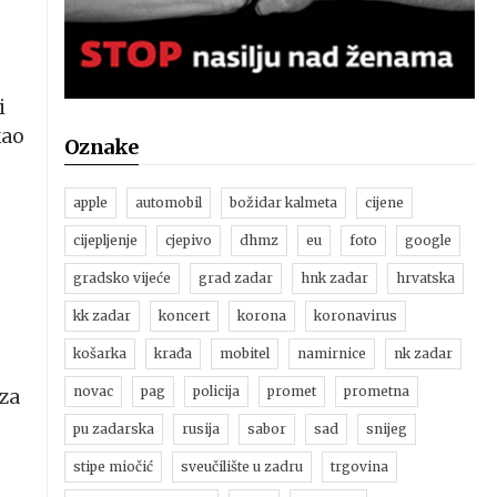
u
i
kao
Oznake
apple
automobil
božidar kalmeta
cijene
cijepljenje
cjepivo
dhmz
eu
foto
google
gradsko vijeće
grad zadar
hnk zadar
hrvatska
kk zadar
koncert
korona
koronavirus
košarka
krađa
mobitel
namirnice
nk zadar
novac
pag
policija
promet
prometna
 za
pu zadarska
rusija
sabor
sad
snijeg
stipe miočić
sveučilište u zadru
trgovina
,