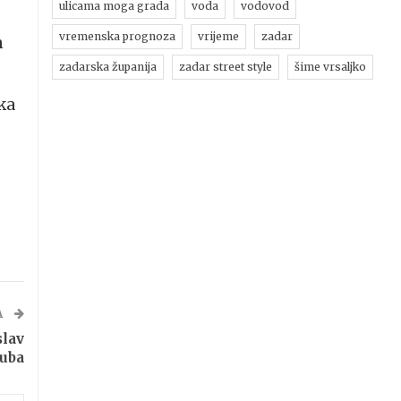
ulicama moga grada
voda
vodovod
vremenska prognoza
vrijeme
zadar
m
zadarska županija
zadar street style
šime vrsaljko
ka
A
lav
luba