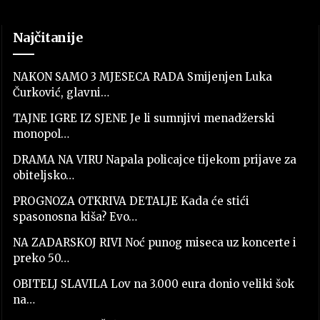
Najčitanije
NAKON SAMO 3 MJESECA RADA Smijenjen Luka
Čurković, glavni…
TAJNE IGRE IZ SJENE Je li sumnjivi menadžerski
monopol…
DRAMA NA VIRU Napala policajce tijekom prijave za
obiteljsko…
PROGNOZA OTKRIVA DETALJE Kada će stići
spasonosna kiša? Evo…
NA ZADARSKOJ RIVI Noć punog miseca uz koncerte i
preko 50…
OBITELJ SLAVILA Lov na 3.000 eura donio veliki šok
na…