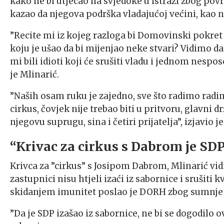
kako ne bi utjecao na svjedoke u istrazi zbog povr
kazao da njegova podrška vladajućoj većini, kao n
”Recite mi iz kojeg razloga bi Domovinski pokret 
koju je ušao da bi mijenjao neke stvari? Vidimo da
mi bili idioti koji će srušiti vladu i jednom nesp
je Mlinarić.
”Naših osam ruku je zajedno, sve što radimo ra
cirkus, čovjek nije trebao biti u pritvoru, glavni 
njegovu suprugu, sina i četiri prijatelja”, izjavio je
“Krivac za cirkus s Dabrom je SD
Krivca za ”cirkus” s Josipom Dabrom, Mlinarić vi
zastupnici nisu htjeli izaći iz sabornice i srušiti
skidanjem imunitet poslao je DORH zbog sumnje 
”Da je SDP izašao iz sabornice, ne bi se dogodilo 