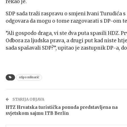
rekao je.
SDP sada traži raspravu o smjeni Ivani Turudića 
odgovara da mogu o tome razgovarati s DP-om tek
”Ali gospodo draga, vi ste dva puta spasili HDZ. Pr
Odbora za ljudska prava, a drugi put kad niste htje
sada spašavali SDP?”, upitao je zastupnik DP-a, d
stipo mlinarić
STARIJA OBJAVA
HTZ Hrvatska turistička ponuda predstavljena na
svjetskom sajmu ITB Berlin