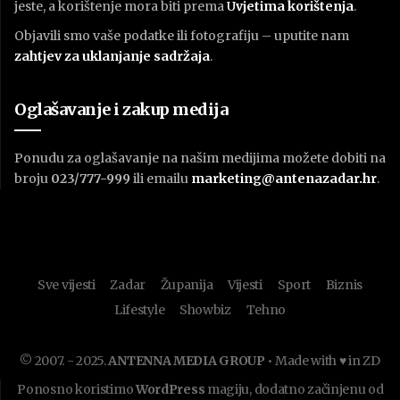
jeste, a korištenje mora biti prema
U
vjetima korištenja
.
Objavili smo vaše podatke ili fotografiju – uputite nam
zahtjev za uklanjanje sadržaja
.
Oglašavanje i zakup medija
Ponudu za oglašavanje na našim medijima možete dobiti na
broju
023/777-999
ili emailu
marketing@antenazadar.hr
.
Sve vijesti
Zadar
Županija
Vijesti
Sport
Biznis
Lifestyle
Showbiz
Tehno
© 2007. - 2025.
ANTENNA MEDIA GROUP
• Made with ♥ in ZD
Ponosno koristimo
WordPress
magiju, dodatno začinjenu od