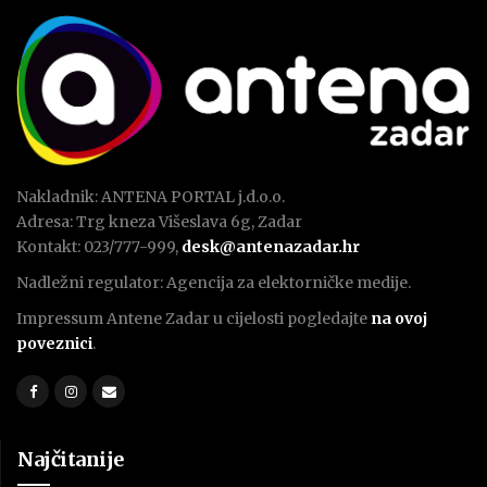
Nakladnik: ANTENA PORTAL j.d.o.o.
Adresa: Trg kneza Višeslava 6g, Zadar
Kontakt: 023/777-999,
desk@antenazadar.hr
Nadležni regulator: Agencija za elektorničke medije.
Impressum Antene Zadar u cijelosti pogledajte
na ovoj
poveznici
.
Najčitanije