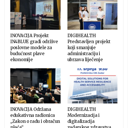
INOVACIJA Projekt
DIGIHEALTH
IN4BLUE gradi održive
Predstavljen projekt
poslovne modele za
koji smanjuje
budućnost plave
administraciju i
ekonomije
ubrzava liječenje
INOVACIJA Održana
DIGIHEALTH
edukativna radionica
Modernizacija i
„Zakon o radu i obračun
digitalizacija
plaća“
zadarskog zdravstva