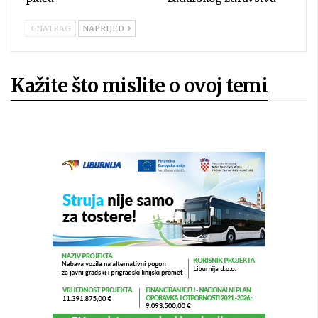
NATRAG
NAPRIJED
Kažite što mislite o ovoj temi