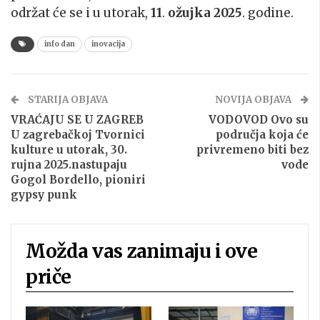
održat će se i u utorak,
11
.
ožujka
2025
. godine.
info dan
inovacija
STARIJA OBJAVA
NOVIJA OBJAVA
VRAĆAJU SE U ZAGREB
VODOVOD Ovo su
U zagrebačkoj Tvornici
područja koja će
kulture u utorak, 30.
privremeno biti bez
rujna 2025.nastupaju
vode
Gogol Bordello, pioniri
gypsy punk
Možda vas zanimaju i ove
priče