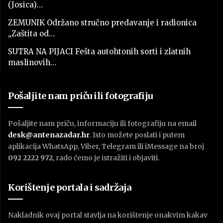
(Josica)…
ZEMUNIK Održano stručno predavanje i radionica
„Zaštita od…
SUTRA NA PIJACI Fešta autohtonih sorti i zlatnih
maslinovih…
Pošaljite nam priču ili fotografiju
Pošaljite nam priču, informaciju ili fotografiju na email
desk@antenazadar.hr
. Isto možete poslati i putem
aplikacija WhatsApp, Viber, Telegram ili iMessage na broj
092 2222 972
, rado ćemo je istražiti i objaviti.
Korištenje portala i sadržaja
Nakladnik ovaj portal stavlja na korištenje onakvim kakav