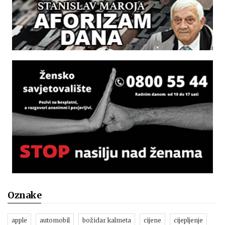
Oznake
apple
automobil
božidar kalmeta
cijene
cijepljenje