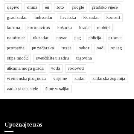
cjepivo
dhmz
eu
foto
google
gradsko vijeće
grad zadar
hnk zadar
hrvatska
kk zadar
koncert
korona
koronavirus
košarka
krađa
mobitel
namirnice
nk zadar
novac
pag
policija
promet
prometna
pu zadarska
rusija
sabor
sad
snijeg
stipe miočić
sveučilište u zadru
trgovina
ulicama moga grada
voda
vodovod
vremenska prognoza
vrijeme
zadar
zadarska županija
zadar street style
šime vrsaljko
Upoznajte nas