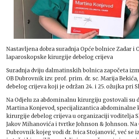
Nastavljena dobra suradnja Opće bolnice Zadar i
laparoskopske kirurgije debelog crijeva
Suradnja dviju dalmatinskih bolnica započeta izme
OB Dubrovnik izv. prof. prim. dr. sc. Marija Bekić
debelog crijeva koji je održan 24. i 25. ožujka pri S
Na Odjelu za abdominalnu kirurgiju gostovali su dr
Martina Konjevod, specijalizantica abdominalne k
kirurgije debelog crijeva u organizaciji voditelja Slu
Jakov Mihanovića i tvrtke Johnson & Johnson. Na 
Dubrovnik kojeg vodi dr. Ivica Stojanović, već se