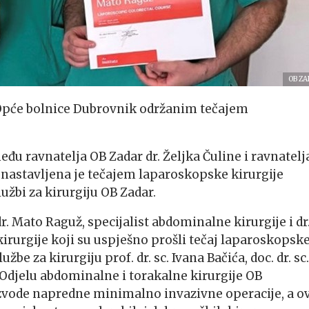
OB Z
 Opće bolnice Dubrovnik održanim tečajem
đu ravnatelja OB Zadar dr. Željka Čuline i ravnatelj
a, nastavljena je tečajem laparoskopske kirurgije
lužbi za kirurgiju OB Zadar.
. Mato Raguž, specijalist abdominalne kirurgije i dr
irurgije koji su uspješno prošli tečaj laparoskopsk
žbe za kirurgiju prof. dr. sc. Ivana Bačića, doc. dr. sc.
Odjelu abdominalne i torakalne kirurgije OB
 izvode napredne minimalno invazivne operacije, a o