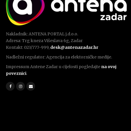
Nakladnik: ANTENA PORTAL j.d.o.o.
Adresa: Trg kneza Višeslava 6g, Zadar
Kontakt: 023/777-999,
desk@antenazadar.hr
Nadležni regulator: Agencija za elektorničke medije.
Impressum Antene Zadar u cijelosti pogledajte
na ovoj
poveznici
.