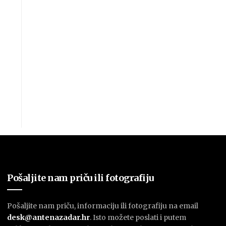
Pošaljite nam priču ili fotografiju
Pošaljite nam priču, informaciju ili fotografiju na email
desk@antenazadar.hr
. Isto možete poslati i putem