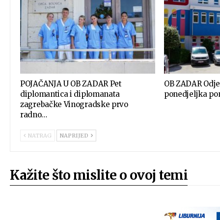
POJAČANJA U OB ZADAR Pet
OB ZADAR Odjel 
diplomantica i diplomanata
ponedjeljka pon
zagrebačke Vinogradske prvo
radno…
NATRAG
NAPRIJED
Kažite što mislite o ovoj temi