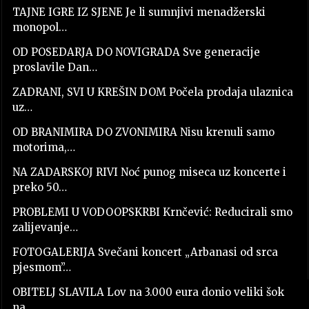
TAJNE IGRE IZ SJENE Je li sumnjivi menadžerski
monopol…
OD POSEDARJA DO NOVIGRADA Sve generacije
proslavile Dan…
ZADRANI, SVI U KREŠIN DOM Počela prodaja ulaznica
uz…
OD BRANIMIRA DO ZVONIMIRA Nisu krenuli samo
motorima,…
NA ZADARSKOJ RIVI Noć punog miseca uz koncerte i
preko 50…
PROBLEMI U VODOOPSKRBI Krnčević: Reducirali smo
zalijevanje…
FOTOGALERIJA Svečani koncert „Arbanasi od srca
pjesmom”…
OBITELJ SLAVILA Lov na 3.000 eura donio veliki šok
na…