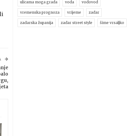
ulicama moga grada
voda
vodovod
vremenska prognoza
vrijeme
zadar
li
zadarska županija
zadar street style
šime vrsaljko
A
nje
balo
rgu,
jeta