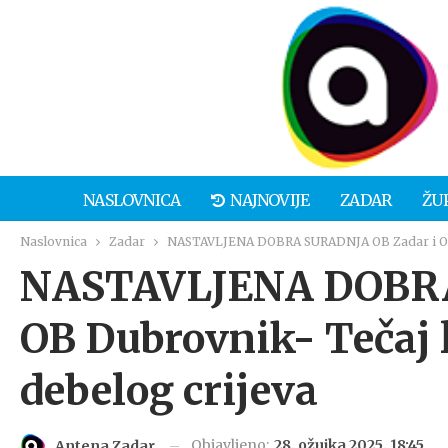
NASLOVNICA
NAJNOVIJE
ZADAR
ŽU
Naslovnica
Zadar
NASTAVLJENA DOBRA SURADNJA OB Zadar i OB D
NASTAVLJENA DOBRA
OB Dubrovnik- Tečaj 
debelog crijeva
Objavljeno:
28. ožujka 2025. 18:45
Antena Zadar