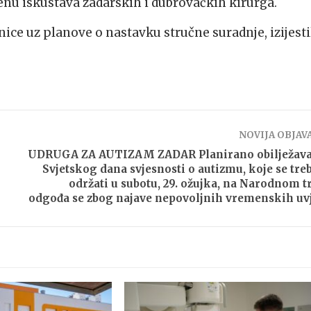
mjenu iskustava zadarskih i dubrovačkih kirurga.
ice uz planove o nastavku stručne suradnje, izijesti
NOVIJA OBJAV
UDRUGA ZA AUTIZAM ZADAR Planirano obilježava
Svjetskog dana svjesnosti o autizmu, koje se tre
održati u subotu, 29. ožujka, na Narodnom t
odgođa se zbog najave nepovoljnih vremenskih uv