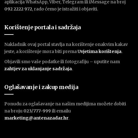
aplikacija WhatsApp, Viber, Telegram ili iMessage na broj
092 2222 972
, rado ćemo je istražiti i objaviti.
Korištenje portala i sadržaja
Nakladnik ovaj portal stavlja na korištenje onakvim kakav
jeste, a korištenje mora biti prema
U
vjetima korištenja
.
Objavili smo vaše podatke ili fotografiju – uputite nam
zahtjev za uklanjanje sadržaja
.
Oglašavanje i zakup medija
Ponudu za oglašavanje na našim medijima možete dobiti
na broju
023/777-999
ili emailu
marketing@antenazadar.hr
.