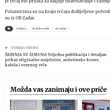
je tečaj bio prilika za daljnje usavršavanje i raz
Polaznicima su na kraju tečaja dodijeljene potvrdn
su iz OB Zadar.
bolnica
ob dubrovnik
ob zadar
STARIJA OBJAVA
ŠKRINJA SV. ŠIMUNA Vrijedna publikacija i detaljan
prikaz otiginalne umjetnine, anžuvinske krune,
kaleža i vezenog vela
Možda vas zanimaju i ove priče