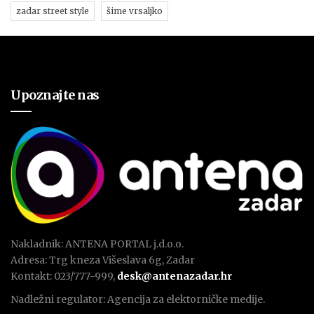
zadar street style
šime vrsaljko
Upoznajte nas
Nakladnik: ANTENA PORTAL j.d.o.o.
Adresa: Trg kneza Višeslava 6g, Zadar
Kontakt: 023/777-999,
desk@antenazadar.hr
Nadležni regulator: Agencija za elektorničke medije.