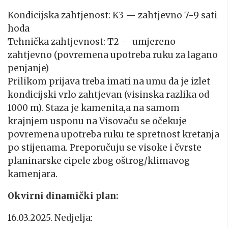
Kondicijska zahtjenost: K3 — zahtjevno 7-9 sati
hoda
Tehnička zahtjevnost: T2 – umjereno
zahtjevno (povremena upotreba ruku za lagano
penjanje)
Prilikom prijava treba imati na umu da je izlet
kondicijski vrlo zahtjevan (visinska razlika od
1000 m). Staza je kamenita,a na samom
krajnjem usponu na Visovaču se očekuje
povremena upotreba ruku te spretnost kretanja
po stijenama. Preporučuju se visoke i čvrste
planinarske cipele zbog oštrog/klimavog
kamenjara.
Okvirni dinamički plan:
16.03.2025. Nedjelja: