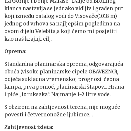
na Gornje i Donje Marase. Dalje od Brolinog
klanca nastavlja se jednako vidljiv i građen put
koji,između ostalog,vodi do Visovače(1018 m)
jednog od vrhova sa najljepšim pogledima na
ovom dijelu Velebita,a koji ćemo mi posjetiti
kao naš krajnji cilj.
Oprema:
Standardna planinarska oprema, odgovarajuća
obuća (visoke planinarske cipele OBAVEZNO),
odjeća sukladna vremenskoj prognozi, čeona
lampa, prva pomoć, planinarski štapovi. Hrana
i piće „iz ruksaka“. Najmanje 1-2 litre vode.
S obzirom na zahtjevnost terena, nije moguće
povesti i četvernonožne ljubimce…
Zahtjevnost izleta: