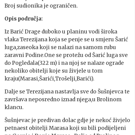
Broj sudionika je ograničen.
Opis područja:
Iz Barić Drage duboko u planinu vodi široka
vlaka Terezijana koja se penje se u smjeru Šarić
luga,zaseoka koji se nalazi na samom rubu
zaravni Podine.One se protežu od Šarić luga sve
do Pogledala(322 m) i na njoj se nalaze ograde
nekoliko obitelji koje su živjele u tom
kraju(Marasi,Šarići,Trošelji,Barići).
Dalje se Terezijana nastavlja sve do Šušnjevca te
završava neposredno iznad njega,u Brolinom
klancu.
Šušnjevac je predivan dolac gdje je nekoć živjelo
petnaest obitelji Marasa koji su bili podijeljeni