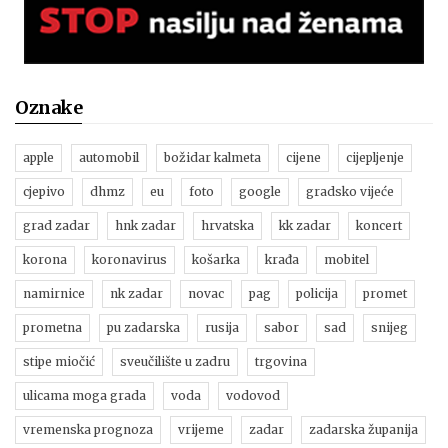
Oznake
apple
automobil
božidar kalmeta
cijene
cijepljenje
cjepivo
dhmz
eu
foto
google
gradsko vijeće
grad zadar
hnk zadar
hrvatska
kk zadar
koncert
korona
koronavirus
košarka
krađa
mobitel
namirnice
nk zadar
novac
pag
policija
promet
prometna
pu zadarska
rusija
sabor
sad
snijeg
stipe miočić
sveučilište u zadru
trgovina
ulicama moga grada
voda
vodovod
vremenska prognoza
vrijeme
zadar
zadarska županija