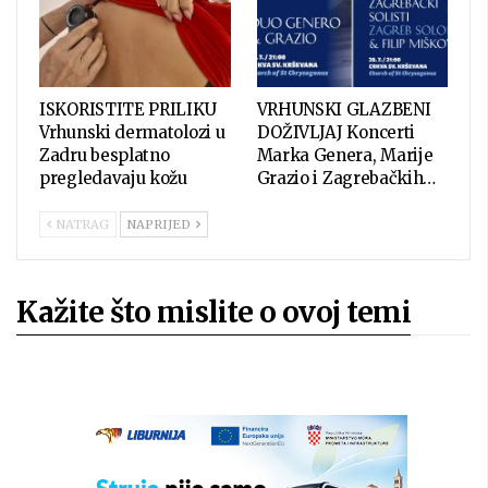
ISKORISTITE PRILIKU
VRHUNSKI GLAZBENI
Vrhunski dermatolozi u
DOŽIVLJAJ Koncerti
Zadru besplatno
Marka Genera, Marije
pregledavaju kožu
Grazio i Zagrebačkih…
NATRAG
NAPRIJED
Kažite što mislite o ovoj temi