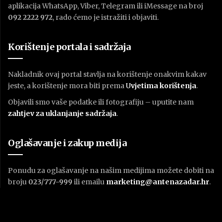
aplikacija WhatsApp, Viber, Telegram ili iMessage na broj
092 2222 972
, rado ćemo je istražiti i objaviti.
Korištenje portala i sadržaja
Nakladnik ovaj portal stavlja na korištenje onakvim kakav
jeste, a korištenje mora biti prema
U
vjetima korištenja
.
Objavili smo vaše podatke ili fotografiju – uputite nam
zahtjev za uklanjanje sadržaja
.
Oglašavanje i zakup medija
Ponudu za oglašavanje na našim medijima možete dobiti na
broju
023/777-999
ili emailu
marketing@antenazadar.hr
.