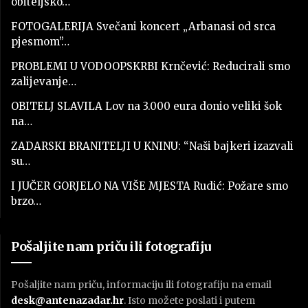
obiteljsko…
FOTOGALERIJA Svečani koncert „Arbanasi od srca
pjesmom”…
PROBLEMI U VODOOPSKRBI Krnčević: Reducirali smo
zalijevanje…
OBITELJ SLAVILA Lov na 3.000 eura donio veliki šok
na…
ZADARSKI BRANITELJI U KNINU: “Naši bajkeri izazvali
su…
I JUČER GORJELO NA VIŠE MJESTA Rudić: Požare smo
brzo…
Pošaljite nam priču ili fotografiju
Pošaljite nam priču, informaciju ili fotografiju na email
desk@antenazadar.hr
. Isto možete poslati i putem