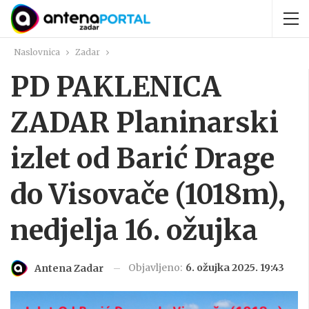
Naslovnica
Zadar
PD PAKLENICA
ZADAR Planinarski
izlet od Barić Drage
do Visovače (1018m),
nedjelja 16. ožujka
Objavljeno:
6. ožujka 2025. 19:43
Antena Zadar