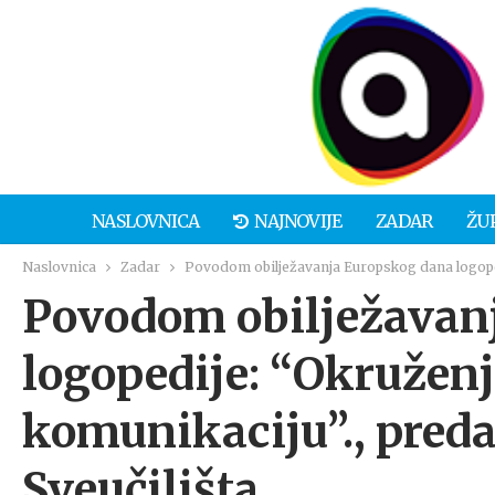
NASLOVNICA
NAJNOVIJE
ZADAR
ŽU
Naslovnica
Zadar
Povodom obilježavanja Europskog dana logopedi
Povodom obilježavan
logopedije: “Okružen
komunikaciju”., pred
Sveučilišta