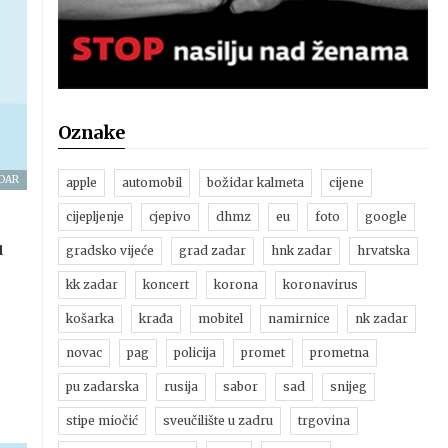
Oznake
DAR
apple
automobil
božidar kalmeta
cijene
cijepljenje
cjepivo
dhmz
eu
foto
google
u
gradsko vijeće
grad zadar
hnk zadar
hrvatska
kk zadar
koncert
korona
koronavirus
košarka
krađa
mobitel
namirnice
nk zadar
novac
pag
policija
promet
prometna
pu zadarska
rusija
sabor
sad
snijeg
stipe miočić
sveučilište u zadru
trgovina