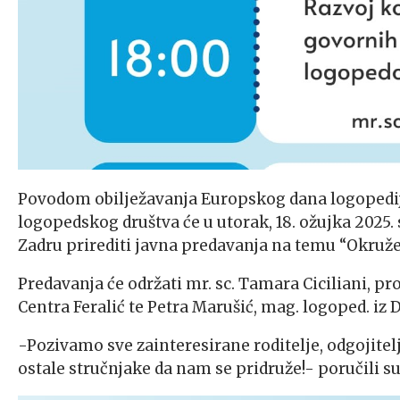
Povodom obilježavanja Europskog dana logopedij
logopedskog društva će u utorak, 18. ožujka 2025. 
Zadru prirediti javna predavanja na temu “Okruž
Predavanja će održati mr. sc. Tamara Ciciliani, prof
Centra Feralić te Petra Marušić, mag. logoped. iz D
-Pozivamo sve zainteresirane roditelje, odgojitelj
ostale stručnjake da nam se pridruže!- poručili s