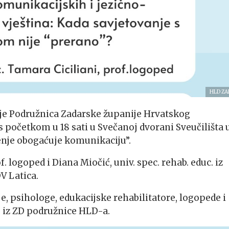
HLD ZA
e Podružnica Zadarske županije Hrvatskog
s početkom u 18 sati u Svečanoj dvorani Sveučilišta 
enje obogaćuje komunikaciju”.
. logoped i Diana Miočić, univ. spec. rehab. educ. iz
V Latica.
e, psihologe, edukacijske rehabilitatore, logopede i
u iz ZD podružnice HLD-a.