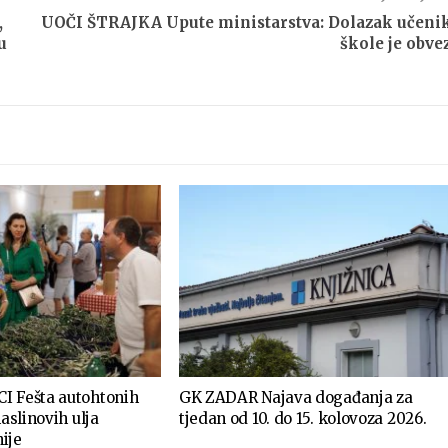
,
UOČI ŠTRAJKA Upute ministarstva: Dolazak učeni
u
škole je obve
I Fešta autohtonih
GK ZADAR Najava događanja za
maslinovih ulja
tjedan od 10. do 15. kolovoza 2026.
ije