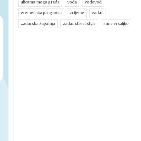
ulicama moga grada
voda
vodovod
vremenska prognoza
vrijeme
zadar
zadarska županija
zadar street style
šime vrsaljko