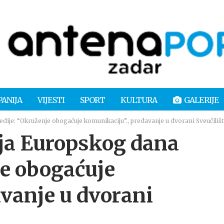
PANIJA
VIJESTI
SPORT
KULTURA
GALERIJE
je: “Okruženje obogaćuje komunikaciju”., predavanje u dvorani Sveučilišt
ja Europskog dana
je obogaćuje
avanje u dvorani