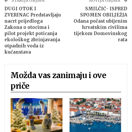
STARIJA OBJAVA
NOVIJA OBJAVA
DUGI OTOK I
SMILČIĆ- ISPRED
ZVERINAC Predstavljaju
SPOMEN OBILJEŽJA
nacrt prijedloga
Odana počast ubijenim
Zakona o otocima i
hrvatskim civilima
pilot projekt poticanja
tijekom Domovinskog
ekološkog zbrinjavanja
rata
otpadnih voda iz
kućanstava
Možda vas zanimaju i ove
priče