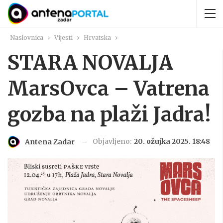
Naslovnica
Vijesti
Hrvatska
STARA NOVALJA
MarsOvca – Vatrena
gozba na plaži Jadra!
Objavljeno:
20. ožujka 2025. 18:48
Antena Zadar