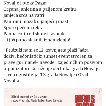
Novalje i otoka Paga:
Trgana janjetina u paljenom kruhu
Janjeća srca na vatri
Panirani mozak u janjećoj masti
Sporo pečena rebra
Panna cotta od skute i lavande
…i još puno slasnih iznenađenja!
-Pridruži nam se 12. travnja na plaži Jadra –
doživi hedonistički sunset event stvoren za
prave gurmane!- navode i zajedničkim pozivom
organizatori: Udruženje obrtnika grada Novalje
– ceh ugostitelja, TZ grada Novalje i Grad
Novalja.