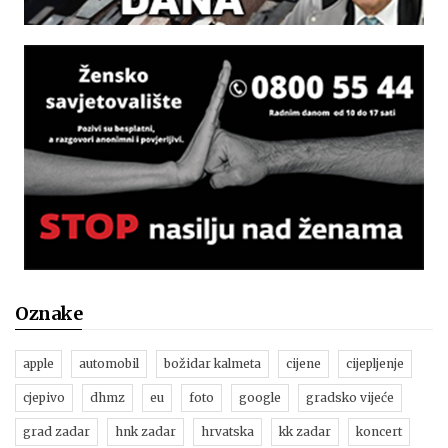
Oznake
apple
automobil
božidar kalmeta
cijene
cijepljenje
cjepivo
dhmz
eu
foto
google
gradsko vijeće
grad zadar
hnk zadar
hrvatska
kk zadar
koncert