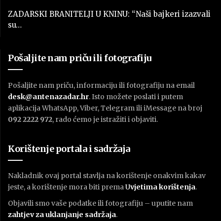
ZADARSKI BRANITELJI U KNINU: “Naši bajkeri izazvali
su…
Pošaljite nam priču ili fotografiju
Pošaljite nam priču, informaciju ili fotografiju na email
desk@antenazadar.hr
. Isto možete poslati i putem
aplikacija WhatsApp, Viber, Telegram ili iMessage na broj
092 2222 972
, rado ćemo je istražiti i objaviti.
Korištenje portala i sadržaja
Nakladnik ovaj portal stavlja na korištenje onakvim kakav
jeste, a korištenje mora biti prema
U
vjetima korištenja
.
Objavili smo vaše podatke ili fotografiju – uputite nam
zahtjev za uklanjanje sadržaja
.