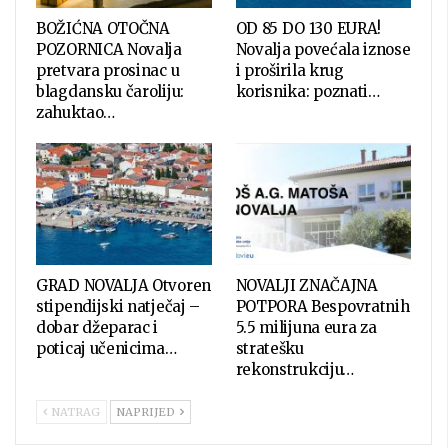
BOŽIĆNA OTOČNA
OD 85 DO 130 EURA!
POZORNICA Novalja
Novalja povećala iznose
pretvara prosinac u
i proširila krug
blagdansku čaroliju:
korisnika: poznati…
zahuktao…
GRAD NOVALJA Otvoren
NOVALJI ZNAČAJNA
stipendijski natječaj –
POTPORA Bespovratnih
dobar džeparac i
5.5 milijuna eura za
poticaj učenicima…
stratešku
rekonstrukciju…
NATRAG
NAPRIJED