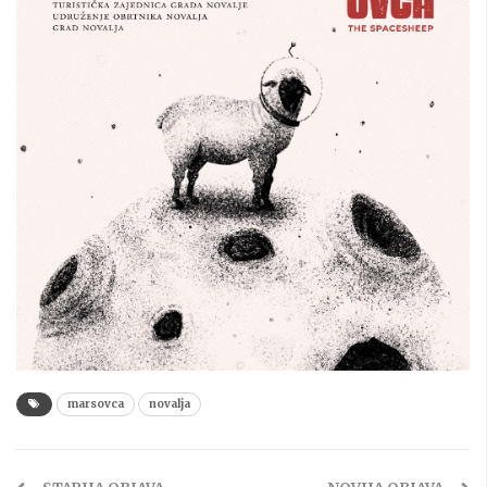
marsovca
novalja