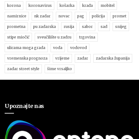
korona
koronavirus
košarka
krađa
mobitel
namirnice
nk zadar
novac
pag
policija
promet
prometna
pu zadarska
rusija
sabor
sad
snijeg
stipe miočić
sveučilište u zadru
trgovina
ulicama moga grada
voda
vodovod
vremenska prognoza
vrijeme
zadar
zadarska županija
zadar street style
šime vrsaljko
Upoznajte nas