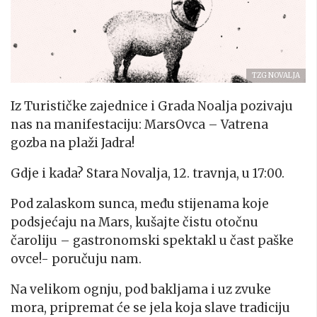
TZG NOVALJA
Iz Turističke zajednice i Grada Noalja pozivaju
nas na manifestaciju: MarsOvca – Vatrena
gozba na plaži Jadra!
Gdje i kada? Stara Novalja, 12. travnja, u 17:00.
Pod zalaskom sunca, među stijenama koje
podsjećaju na Mars, kušajte čistu otočnu
čaroliju – gastronomski spektakl u čast paške
ovce!- poručuju nam.
Na velikom ognju, pod bakljama i uz zvuke
mora, pripremat će se jela koja slave tradiciju