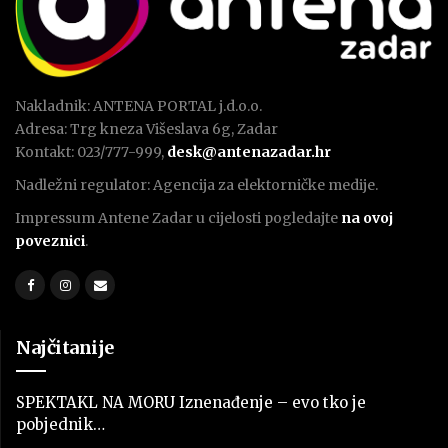
Nakladnik: ANTENA PORTAL j.d.o.o.
Adresa: Trg kneza Višeslava 6g, Zadar
Kontakt: 023/777-999,
desk@antenazadar.hr
Nadležni regulator: Agencija za elektorničke medije.
Impressum Antene Zadar u cijelosti pogledajte
na ovoj
poveznici
.
Najčitanije
SPEKTAKL NA MORU Iznenađenje – evo tko je
pobjednik…