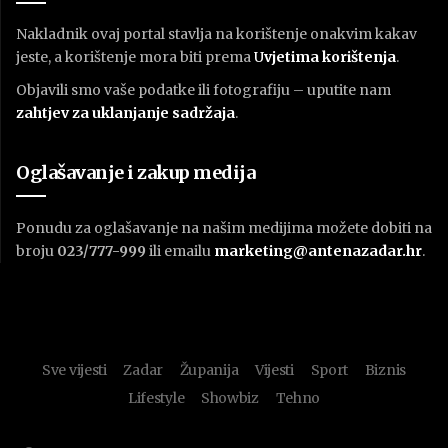
Nakladnik ovaj portal stavlja na korištenje onakvim kakav
jeste, a korištenje mora biti prema
U
vjetima korištenja
.
Objavili smo vaše podatke ili fotografiju – uputite nam
zahtjev za uklanjanje sadržaja
.
Oglašavanje i zakup medija
Ponudu za oglašavanje na našim medijima možete dobiti na
broju
023/777-999
ili emailu
marketing@antenazadar.hr
.
Sve vijesti
Zadar
Županija
Vijesti
Sport
Biznis
Lifestyle
Showbiz
Tehno