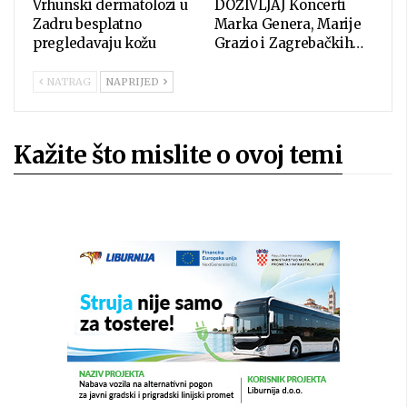
Vrhunski dermatolozi u
DOŽIVLJAJ Koncerti
Zadru besplatno
Marka Genera, Marije
pregledavaju kožu
Grazio i Zagrebačkih…
NATRAG
NAPRIJED
Kažite što mislite o ovoj temi