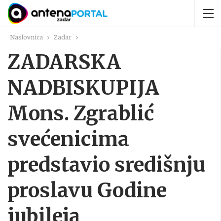
Naslovnica
Zadar
ZADARSKA
NADBISKUPIJA
Mons. Zgrablić
svećenicima
predstavio središnju
proslavu Godine
jubileja