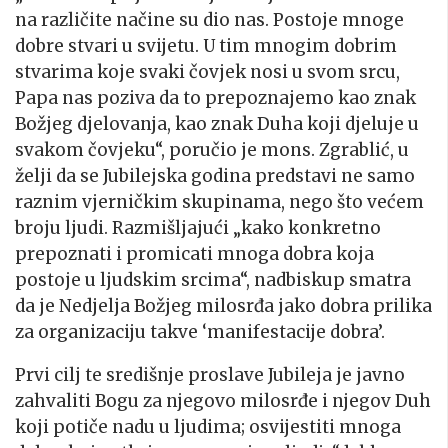
na različite načine su dio nas. Postoje mnoge
dobre stvari u svijetu. U tim mnogim dobrim
stvarima koje svaki čovjek nosi u svom srcu,
Papa nas poziva da to prepoznajemo kao znak
Božjeg djelovanja, kao znak Duha koji djeluje u
svakom čovjeku“, poručio je mons. Zgrablić, u
želji da se Jubilejska godina predstavi ne samo
raznim vjerničkim skupinama, nego što većem
broju ljudi. Razmišljajući „kako konkretno
prepoznati i promicati mnoga dobra koja
postoje u ljudskim srcima“, nadbiskup smatra
da je Nedjelja Božjeg milosrđa jako dobra prilika
za organizaciju takve ‘manifestacije dobra’.
Prvi cilj te središnje proslave Jubileja je javno
zahvaliti Bogu za njegovo milosrđe i njegov Duh
koji potiče nadu u ljudima; osvijestiti mnoga