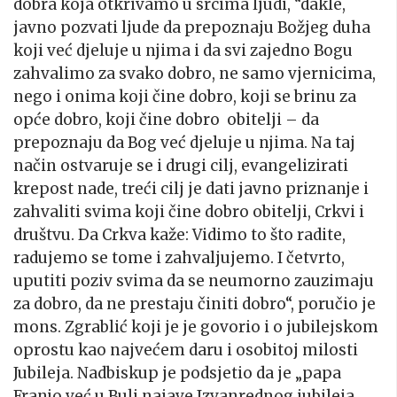
dobra koja otkrivamo u srcima ljudi, “dakle,
javno pozvati ljude da prepoznaju Božjeg duha
koji već djeluje u njima i da svi zajedno Bogu
zahvalimo za svako dobro, ne samo vjernicima,
nego i onima koji čine dobro, koji se brinu za
opće dobro, koji čine dobro obitelji – da
prepoznaju da Bog već djeluje u njima. Na taj
način ostvaruje se i drugi cilj, evangelizirati
krepost nade, treći cilj je dati javno priznanje i
zahvaliti svima koji čine dobro obitelji, Crkvi i
društvu. Da Crkva kaže: Vidimo to što radite,
radujemo se tome i zahvaljujemo. I četvrto,
uputiti poziv svima da se neumorno zauzimaju
za dobro, da ne prestaju činiti dobro“, poručio je
mons. Zgrablić koji je je govorio i o jubilejskom
oprostu kao najvećem daru i osobitoj milosti
Jubileja. Nadbiskup je podsjetio da je „papa
Franjo već u Buli najave Izvanrednog jubileja