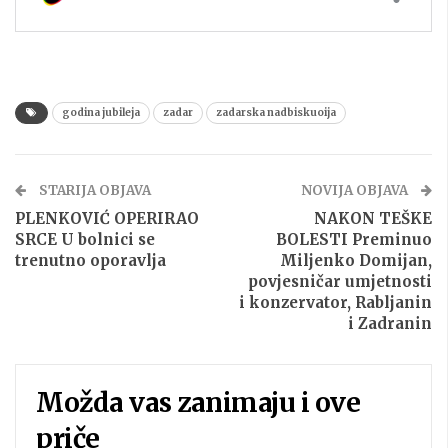
godina jubileja
zadar
zadarska nadbiskuoija
STARIJA OBJAVA
NOVIJA OBJAVA
PLENKOVIĆ OPERIRAO
NAKON TEŠKE
SRCE U bolnici se
BOLESTI Preminuo
trenutno oporavlja
Miljenko Domijan,
povjesničar umjetnosti
i konzervator, Rabljanin
i Zadranin
Možda vas zanimaju i ove
priče