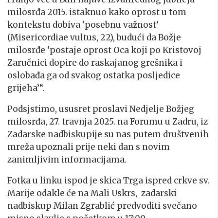
milosrđa 2015. istaknuo kako oprost u tom
kontekstu dobiva ‘posebnu važnost’
(Misericordiae vultus, 22), budući da Božje
milosrđe ‘postaje oprost Oca koji po Kristovoj
Zaručnici dopire do raskajanog grešnika i
oslobađa ga od svakog ostatka posljedice
grijeha’“.
Podsjstimo, ususret proslavi Nedjelje Božjeg
milosrđa, 27. travnja 2025. na Forumu u Zadru, iz
Zadarske nadbiskupije su nas putem društvenih
mreža upoznali prije neki dan s novim
zanimljivim informacijama.
Fotka u linku ispod je skica Trga ispred crkve sv.
Marije odakle će na Mali Uskrs, zadarski
nadbiskup Milan Zgrablić predvoditi svečano