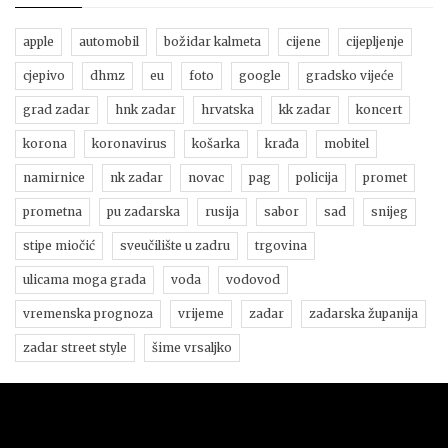
apple
automobil
božidar kalmeta
cijene
cijepljenje
cjepivo
dhmz
eu
foto
google
gradsko vijeće
grad zadar
hnk zadar
hrvatska
kk zadar
koncert
korona
koronavirus
košarka
krađa
mobitel
namirnice
nk zadar
novac
pag
policija
promet
prometna
pu zadarska
rusija
sabor
sad
snijeg
stipe miočić
sveučilište u zadru
trgovina
ulicama moga grada
voda
vodovod
vremenska prognoza
vrijeme
zadar
zadarska županija
zadar street style
šime vrsaljko