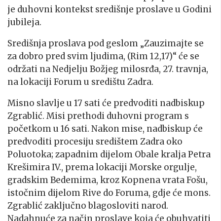
je duhovni kontekst središnje proslave u Godini
jubileja.
Središnja proslava pod geslom „Zauzimajte se
za dobro pred svim ljudima, (Rim 12,17)“ će se
održati na Nedjelju Božjeg milosrđa, 27. travnja,
na lokaciji Forum u središtu Zadra.
Misno slavlje u 17 sati će predvoditi nadbiskup
Zgrablić. Misi prethodi duhovni program s
početkom u 16 sati. Nakon mise, nadbiskup će
predvoditi procesiju središtem Zadra oko
Poluotoka; zapadnim dijelom Obale kralja Petra
Krešimira IV., prema lokaciji Morske orgulje,
gradskim Bedemima, kroz Kopnena vrata Fošu,
istočnim dijelom Rive do Foruma, gdje će mons.
Zgrablić zaključno blagosloviti narod.
Nadahnuće za način proslave koja će obuhvatiti