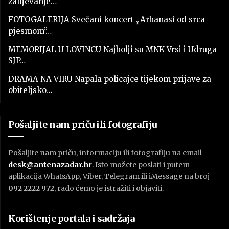
zalijevanje…
FOTOGALERIJA Svečani koncert „Arbanasi od srca
pjesmom”…
MEMORIJAL U LOVINCU Najbolji su MNK Vrsi i Udruga
SJP…
DRAMA NA VIRU Napala policajce tijekom prijave za
obiteljsko…
Pošaljite nam priču ili fotografiju
Pošaljite nam priču, informaciju ili fotografiju na email
desk@antenazadar.hr
. Isto možete poslati i putem
aplikacija WhatsApp, Viber, Telegram ili iMessage na broj
092 2222 972
, rado ćemo je istražiti i objaviti.
Korištenje portala i sadržaja