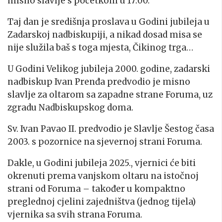
misno slavlje s početkom u 17:00.
Taj dan je središnja proslava u Godini jubileja u
Zadarskoj nadbiskupiji, a nikad dosad misa se
nije služila baš s toga mjesta, Čikinog trga…
U Godini Velikog jubileja 2000. godine, zadarski
nadbiskup Ivan Prenđa predvodio je misno
slavlje za oltarom sa zapadne strane Foruma, uz
zgradu Nadbiskupskog doma.
Sv. Ivan Pavao II. predvodio je Slavlje Šestog časa
2003. s pozornice na sjevernoj strani Foruma.
Dakle, u Godini jubileja 2025., vjernici će biti
okrenuti prema vanjskom oltaru na istočnoj
strani od Foruma – također u kompaktno
preglednoj cjelini zajedništva (jednog tijela)
vjernika sa svih strana Foruma.