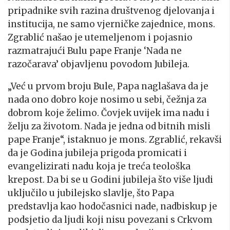
pripadnike svih razina društvenog djelovanja i
institucija, ne samo vjerničke zajednice, mons.
Zgrablić našao je utemeljenom i pojasnio
razmatrajući Bulu pape Franje ‘Nada ne
razočarava’ objavljenu povodom Jubileja.
„Već u prvom broju Bule, Papa naglašava da je
nada ono dobro koje nosimo u sebi, čežnja za
dobrom koje želimo. Čovjek uvijek ima nadu i
želju za životom. Nada je jedna od bitnih misli
pape Franje“, istaknuo je mons. Zgrablić, rekavši
da je Godina jubileja prigoda promicati i
evangelizirati nadu koja je treća teološka
krepost. Da bi se u Godini jubileja što više ljudi
uključilo u jubilejsko slavlje, što Papa
predstavlja kao hodočasnici nade, nadbiskup je
podsjetio da ljudi koji nisu povezani s Crkvom