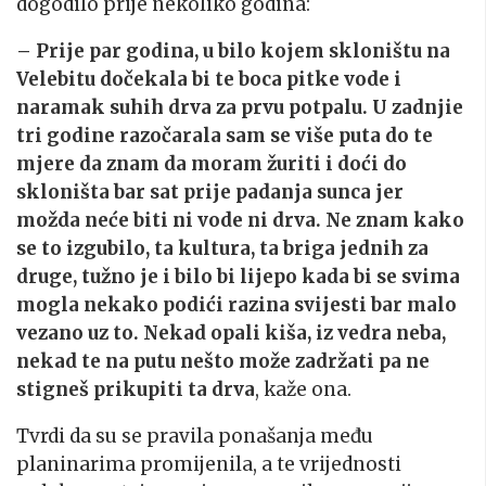
dogodilo prije nekoliko godina:
– Prije par godina, u bilo kojem skloništu na
Velebitu dočekala bi te boca pitke vode i
naramak suhih drva za prvu potpalu. U zadnjie
tri godine razočarala sam se više puta do te
mjere da znam da moram žuriti i doći do
skloništa bar sat prije padanja sunca jer
možda neće biti ni vode ni drva. Ne znam kako
se to izgubilo, ta kultura, ta briga jednih za
druge, tužno je i bilo bi lijepo kada bi se svima
mogla nekako podići razina svijesti bar malo
vezano uz to. Nekad opali kiša, iz vedra neba,
nekad te na putu nešto može zadržati pa ne
stigneš prikupiti ta drva
, kaže ona.
Tvrdi da su se pravila ponašanja među
planinarima promijenila, a te vrijednosti