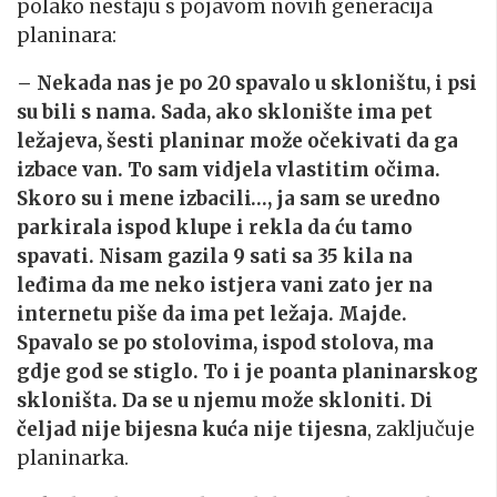
polako nestaju s pojavom novih generacija
planinara:
– Nekada nas je po 20 spavalo u skloništu, i psi
su bili s nama. Sada, ako sklonište ima pet
ležajeva, šesti planinar može očekivati da ga
izbace van. To sam vidjela vlastitim očima.
Skoro su i mene izbacili…, ja sam se uredno
parkirala ispod klupe i rekla da ću tamo
spavati. Nisam gazila 9 sati sa 35 kila na
leđima da me neko istjera vani zato jer na
internetu piše da ima pet ležaja. Majde.
Spavalo se po stolovima, ispod stolova, ma
gdje god se stiglo. To i je poanta planinarskog
skloništa. Da se u njemu može skloniti. Di
čeljad nije bijesna kuća nije tijesna
, zaključuje
planinarka.