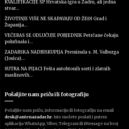
KVALIFIKACIJE SP Hrvatska igra u Zadru, ali jedna
stvar…
ŽIVOTINJE VIŠE NE SKAPAVAJU OD ŽEĐI Grad i
Županija…
VEČERAS SE ODLUČUJE POBJEDNIK Petrčane čekaju
polufinala i…
ZADARSKA NADBISKUPIJA Preminula s. M. Valburga
(Josica)…
SUTRA NA PIJACI Fešta autohtonih sorti i zlatnih
maslinovih…
Pošaljite nam priču ili fotografiju
Pošaljite nam priču, informaciju ili fotografiju na email
desk@antenazadar.hr
. Isto možete poslati i putem
aplikacija WhatsApp, Viber, Telegram ili iMessage na broj