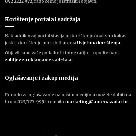
092 2222 972
, rado ćemo je istražiti i objaviti.
Korištenje portala i sadržaja
Nakladnik ovaj portal stavlja na korištenje onakvim kakav
jeste, a korištenje mora biti prema
U
vjetima korištenja
.
Objavili smo vaše podatke ili fotografiju – uputite nam
zahtjev za uklanjanje sadržaja
.
Oglašavanje i zakup medija
Ponudu za oglašavanje na našim medijima možete dobiti na
broju
023/777-999
ili emailu
marketing@antenazadar.hr
.