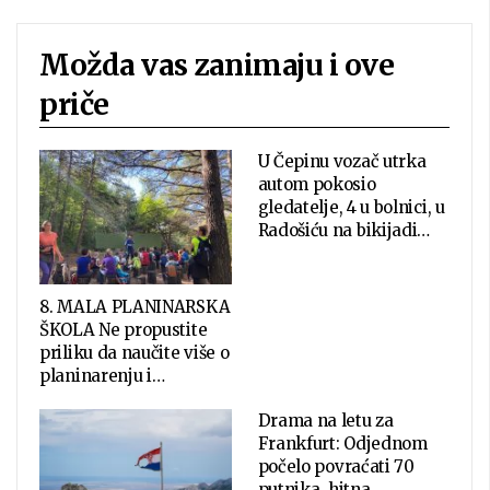
Možda vas zanimaju i ove
priče
U Čepinu vozač utrka
autom pokosio
gledatelje, 4 u bolnici, u
Radošiću na bikijadi…
8. MALA PLANINARSKA
ŠKOLA Ne propustite
priliku da naučite više o
planinarenju i…
Drama na letu za
Frankfurt: Odjednom
počelo povraćati 70
putnika, hitna