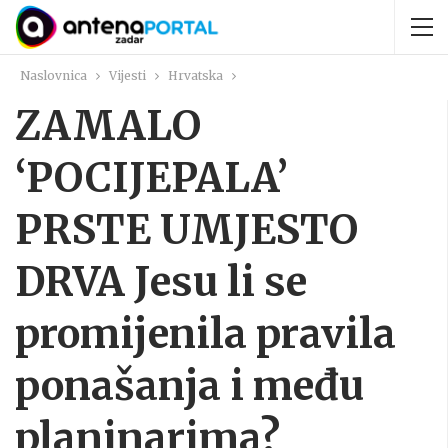
Naslovnica
Vijesti
Hrvatska
ZAMALO
‘POCIJEPALA’
PRSTE UMJESTO
DRVA Jesu li se
promijenila pravila
ponašanja i među
planinarima?