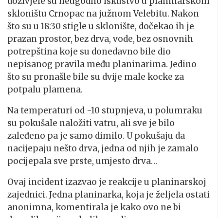
doživjele su neugodno iskustvo u planinarskom
skloništu Crnopac na južnom Velebitu. Nakon
što su u 18:30 stigle u sklonište, dočekao ih je
prazan prostor, bez drva, vode, bez osnovnih
potrepština koje su donedavno bile dio
nepisanog pravila među planinarima. Jedino
što su pronašle bile su dvije male kocke za
potpalu plamena.
Na temperaturi od -10 stupnjeva, u polumraku
su pokušale naložiti vatru, ali sve je bilo
zaleđeno pa je samo dimilo. U pokušaju da
nacijepaju nešto drva, jedna od njih je zamalo
pocijepala sve prste, umjesto drva…
Ovaj incident izazvao je reakcije u planinarskoj
zajednici. Jedna planinarka, koja je željela ostati
anonimna, komentirala je kako ovo ne bi