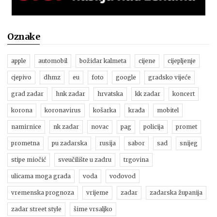
Oznake
apple
automobil
božidar kalmeta
cijene
cijepljenje
cjepivo
dhmz
eu
foto
google
gradsko vijeće
grad zadar
hnk zadar
hrvatska
kk zadar
koncert
korona
koronavirus
košarka
krađa
mobitel
namirnice
nk zadar
novac
pag
policija
promet
prometna
pu zadarska
rusija
sabor
sad
snijeg
stipe miočić
sveučilište u zadru
trgovina
ulicama moga grada
voda
vodovod
vremenska prognoza
vrijeme
zadar
zadarska županija
zadar street style
šime vrsaljko