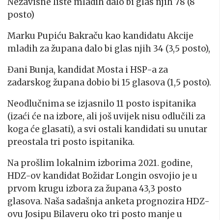
Nezavisne liste mladih dalo bi glas njih 78 (8
posto)
Marku Pupiću Bakraču kao kandidatu Akcije
mladih za župana dalo bi glas njih 34 (3,5 posto),
Đani Bunja, kandidat Mosta i HSP-a za
zadarskog župana dobio bi 15 glasova (1,5 posto).
Neodlučnima se izjasnilo 11 posto ispitanika
(izaći će na izbore, ali još uvijek nisu odlučili za
koga će glasati), a svi ostali kandidati su unutar
preostala tri posto ispitanika.
Na prošlim lokalnim izborima 2021. godine,
HDZ-ov kandidat Božidar Longin osvojio je u
prvom krugu izbora za župana 43,3 posto
glasova. Naša sadašnja anketa prognozira HDZ-
ovu Josipu Bilaveru oko tri posto manje u