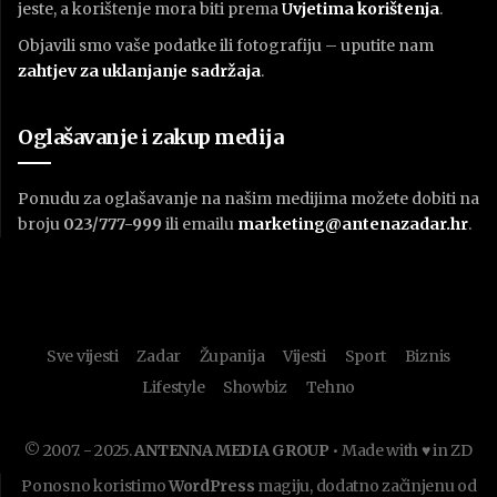
jeste, a korištenje mora biti prema
U
vjetima korištenja
.
Objavili smo vaše podatke ili fotografiju – uputite nam
zahtjev za uklanjanje sadržaja
.
Oglašavanje i zakup medija
Ponudu za oglašavanje na našim medijima možete dobiti na
broju
023/777-999
ili emailu
marketing@antenazadar.hr
.
Sve vijesti
Zadar
Županija
Vijesti
Sport
Biznis
Lifestyle
Showbiz
Tehno
© 2007. - 2025.
ANTENNA MEDIA GROUP
• Made with ♥ in ZD
Ponosno koristimo
WordPress
magiju, dodatno začinjenu od