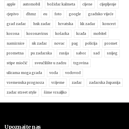
apple
automobil
božidar kalmeta
cijene
cijepljenje
cjepivo
dhmz
eu
foto
google
gradsko vijeće
grad zadar
hnk zadar
hrvatska
kk zadar
koncert
korona
koronavirus
košarka
krađa
mobitel
namirnice
nk zadar
novac
pag
policija
promet
prometna
pu zadarska
rusija
sabor
sad
snijeg
stipe miočić
sveučilište u zadru
trgovina
ulicama moga grada
voda
vodovod
vremenska prognoza
vrijeme
zadar
zadarska županija
zadar street style
šime vrsaljko
Upoznajte nas