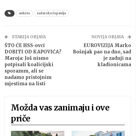
anketa
zadarska županija
STARIJA OBJAVA
NOVIJA OBJAVA
ŠTO ĆE HSS-ovci
EUROVIZIJA Marko
DOBITI OD KAPOVIĆA?
Bošnjak pao na dno, sad
Maroja: Još nismo
je zadnji na
potpisali koalicijski
kladionicama
sporazum, ali se
nadamo pristojnim
mjestima na listi
Možda vas zanimaju i ove
priče