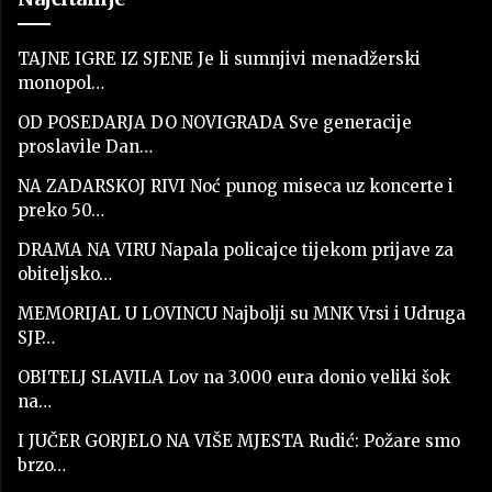
TAJNE IGRE IZ SJENE Je li sumnjivi menadžerski
monopol…
OD POSEDARJA DO NOVIGRADA Sve generacije
proslavile Dan…
NA ZADARSKOJ RIVI Noć punog miseca uz koncerte i
preko 50…
DRAMA NA VIRU Napala policajce tijekom prijave za
obiteljsko…
MEMORIJAL U LOVINCU Najbolji su MNK Vrsi i Udruga
SJP…
OBITELJ SLAVILA Lov na 3.000 eura donio veliki šok
na…
I JUČER GORJELO NA VIŠE MJESTA Rudić: Požare smo
brzo…