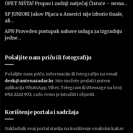
OPET NIŠTA! Propao i zadnji natječaj Čistoće – nema…
SP JUNIORI Jakov Pijaca u Americi nije izborio finale,
ali…
APN Proveden postupak nabave usluga za izgradnju
jedne…
Pošaljite nam priču ili fotografiju
Pošaljite nam priču, informaciju ili fotografiju na email
desk@antenazadar.hr
. Isto možete poslati i putem
aplikacija WhatsApp, Viber, Telegram ili iMessage na broj
092 2222 972
, rado ćemo je istražiti i objaviti.
Korištenje portala i sadržaja
Nakladnik ovaj portal stavlja na korištenje onakvim kakav