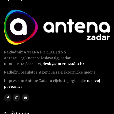
Nakladnik: ANTENA PORTAL j.d.o.o.
Adresa: Trg kneza Višeslava 6g, Zadar
Kontakt: 023/777-999,
desk@antenazadar.hr
Nadležni regulator: Agencija za elektorničke medije.
Impressum Antene Zadar u cijelosti pogledajte
na ovoj
poveznici
.
Najčitanije