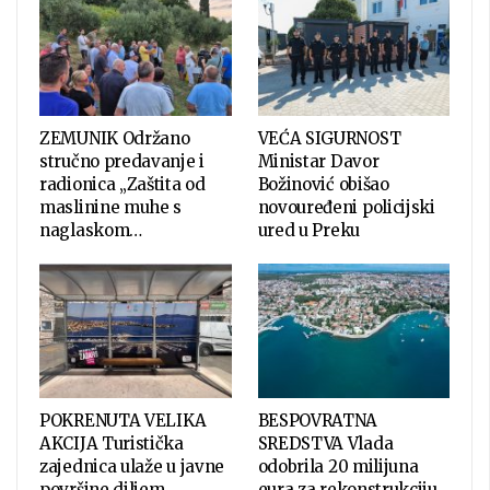
ZEMUNIK Održano
VEĆA SIGURNOST
stručno predavanje i
Ministar Davor
radionica „Zaštita od
Božinović obišao
maslinine muhe s
novouređeni policijski
naglaskom…
ured u Preku
POKRENUTA VELIKA
BESPOVRATNA
AKCIJA Turistička
SREDSTVA Vlada
zajednica ulaže u javne
odobrila 20 milijuna
površine diljem
eura za rekonstrukciju