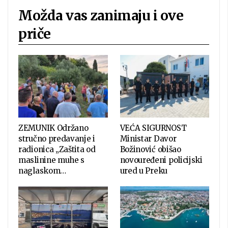
Možda vas zanimaju i ove
priče
ZEMUNIK Održano
VEĆA SIGURNOST
stručno predavanje i
Ministar Davor
radionica „Zaštita od
Božinović obišao
maslinine muhe s
novouređeni policijski
naglaskom…
ured u Preku