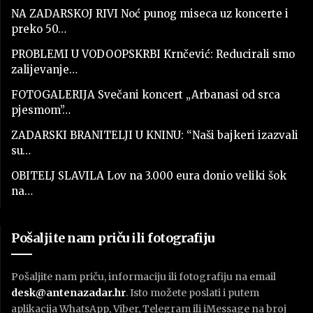
NA ZADARSKOJ RIVI Noć punog miseca uz koncerte i
preko 50…
PROBLEMI U VODOOPSKRBI Krnčević: Reducirali smo
zalijevanje…
FOTOGALERIJA Svečani koncert „Arbanasi od srca
pjesmom”…
ZADARSKI BRANITELJI U KNINU: “Naši bajkeri izazvali
su…
OBITELJ SLAVILA Lov na 3.000 eura donio veliki šok
na…
Pošaljite nam priču ili fotografiju
Pošaljite nam priču, informaciju ili fotografiju na email
desk@antenazadar.hr
. Isto možete poslati i putem
aplikacija WhatsApp, Viber, Telegram ili iMessage na broj