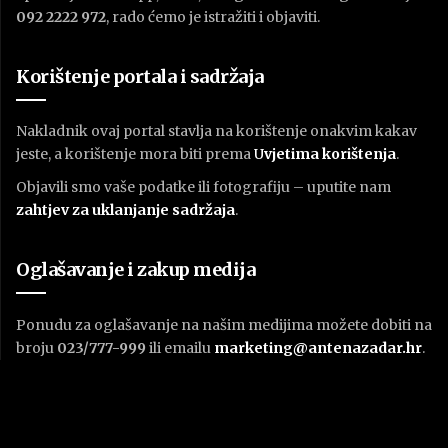
092 2222 972
, rado ćemo je istražiti i objaviti.
Korištenje portala i sadržaja
Nakladnik ovaj portal stavlja na korištenje onakvim kakav
jeste, a korištenje mora biti prema
U
vjetima korištenja
.
Objavili smo vaše podatke ili fotografiju – uputite nam
zahtjev za uklanjanje sadržaja
.
Oglašavanje i zakup medija
Ponudu za oglašavanje na našim medijima možete dobiti na
broju
023/777-999
ili emailu
marketing@antenazadar.hr
.