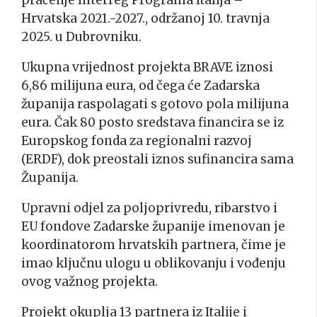
praćenje Interreg Programa Italija –
Hrvatska 2021.-2027., održanoj 10. travnja
2025. u Dubrovniku.
Ukupna vrijednost projekta BRAVE iznosi
6,86 milijuna eura, od čega će Zadarska
županija raspolagati s gotovo pola milijuna
eura. Čak 80 posto sredstava financira se iz
Europskog fonda za regionalni razvoj
(ERDF), dok preostali iznos sufinancira sama
Županija.
Upravni odjel za poljoprivredu, ribarstvo i
EU fondove Zadarske županije imenovan je
koordinatorom hrvatskih partnera, čime je
imao ključnu ulogu u oblikovanju i vođenju
ovog važnog projekta.
Projekt okuplja 13 partnera iz Italije i