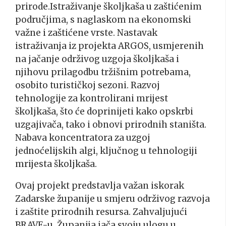
prirode.Istraživanje školjkaša u zaštićenim
područjima, s naglaskom na ekonomski
važne i zaštićene vrste. Nastavak
istraživanja iz projekta ARGOS, usmjerenih
na jačanje održivog uzgoja školjkaša i
njihovu prilagodbu tržišnim potrebama,
osobito turističkoj sezoni. Razvoj
tehnologije za kontrolirani mrijest
školjkaša, što će doprinijeti kako opskrbi
uzgajivača, tako i obnovi prirodnih staništa.
Nabava koncentratora za uzgoj
jednoćelijskih algi, ključnog u tehnologiji
mrijesta školjkaša.
Ovaj projekt predstavlja važan iskorak
Zadarske županije u smjeru održivog razvoja
i zaštite prirodnih resursa. Zahvaljujući
BRAVE-u, Županija jača svoju ulogu u