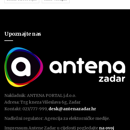
Upoznajte nas
Nakladnik: ANTENA PORTAL j.d.o.o.
Adresa: Trg kneza Višeslava 6g, Zadar
Kontakt: 023/777-999,
desk@antenazadar.hr
Nadležni regulator: Agencija za elektorničke medije.
Impressum Antene Zadar u cijelosti pogledajte
na ovoj