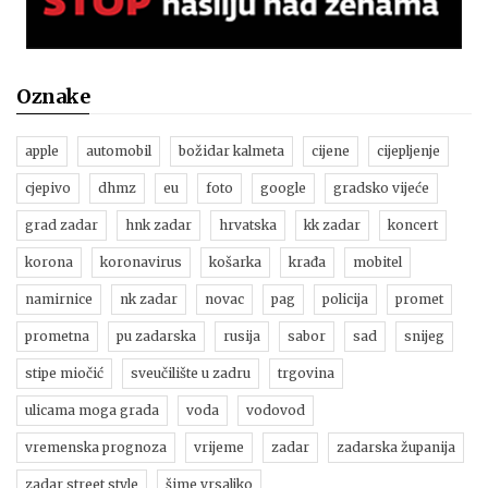
Oznake
apple
automobil
božidar kalmeta
cijene
cijepljenje
cjepivo
dhmz
eu
foto
google
gradsko vijeće
grad zadar
hnk zadar
hrvatska
kk zadar
koncert
korona
koronavirus
košarka
krađa
mobitel
namirnice
nk zadar
novac
pag
policija
promet
prometna
pu zadarska
rusija
sabor
sad
snijeg
stipe miočić
sveučilište u zadru
trgovina
ulicama moga grada
voda
vodovod
vremenska prognoza
vrijeme
zadar
zadarska županija
zadar street style
šime vrsaljko