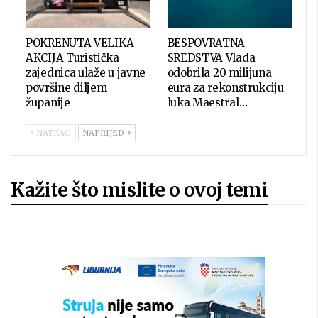
POKRENUTA VELIKA
BESPOVRATNA
AKCIJA Turistička
SREDSTVA Vlada
zajednica ulaže u javne
odobrila 20 milijuna
površine diljem
eura za rekonstrukciju
županije
luka Maestral…
NATRAG
NAPRIJED
Kažite što mislite o ovoj temi