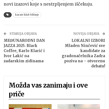
novi izazovi koje s nestrpljenjem iščekuju.
karate klub bibinje
STARIJA OBJAVA
NOVIJA OBJAVA
MEĐUNARODNI DAN
LOKALNI IZBORI
JAZZA 2025. Black
Mladen Ninčević sve
Coffee, Karlo Klarić i
kandidate za
Ivor Lakić na
gradonačelnika Zadra
zadarskim zidinama
poziva na – otvorenu
debatu!
Možda vas zanimaju i ove
priče