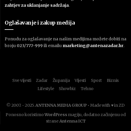
zahtjev za uklanjanje sadržaja
.
Oglašavanje i zakup medija
Ponudu za oglašavanje na našim medijima možete dobiti na
broju
023/777-999
ili emailu
marketing@antenazadar.hr
.
Sve vijesti
Zadar
Županija
Vijesti
Sport
Biznis
Lifestyle
Showbiz
Tehno
© 2007. - 2025.
ANTENNA MEDIA GROUP
• Made with ♥ in ZD
Ponosno koristimo
WordPress
magiju, dodatno začinjenu od
strane
Antenna ICT