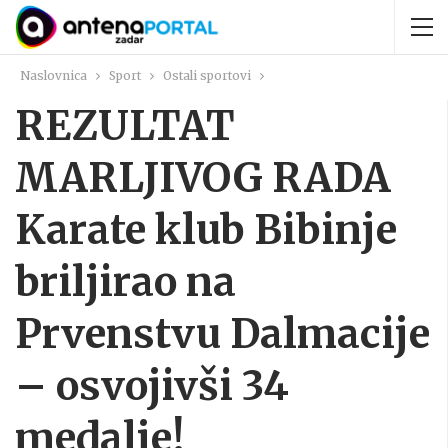
Naslovnica
Sport
Ostali sportovi
REZULTAT
MARLJIVOG RADA
Karate klub Bibinje
briljirao na
Prvenstvu Dalmacije
– osvojivši 34
medalje!