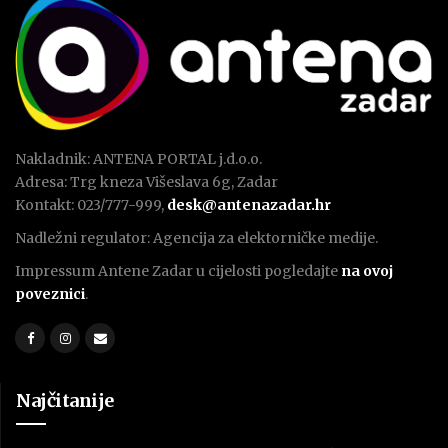
Nakladnik: ANTENA PORTAL j.d.o.o.
Adresa: Trg kneza Višeslava 6g, Zadar
Kontakt: 023/777-999,
desk@antenazadar.hr
Nadležni regulator: Agencija za elektorničke medije.
Impressum Antene Zadar u cijelosti pogledajte
na ovoj
poveznici
.
Najčitanije