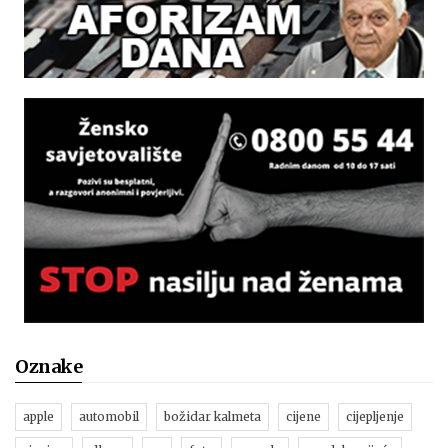
Oznake
apple
automobil
božidar kalmeta
cijene
cijepljenje