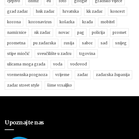
cjepivo
dhmz
eu
foto
google
gradsko vijeće
grad zadar
hnk zadar
hrvatska
kk zadar
koncert
korona
koronavirus
košarka
krađa
mobitel
namirnice
nk zadar
novac
pag
policija
promet
prometna
pu zadarska
rusija
sabor
sad
snijeg
stipe miočić
sveučilište u zadru
trgovina
ulicama moga grada
voda
vodovod
vremenska prognoza
vrijeme
zadar
zadarska županija
zadar street style
šime vrsaljko
Upoznajte nas