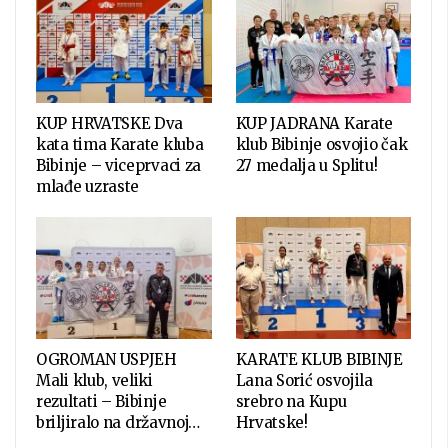
KUP HRVATSKE Dva
KUP JADRANA Karate
kata tima Karate kluba
klub Bibinje osvojio čak
Bibinje – viceprvaci za
27 medalja u Splitu!
mlađe uzraste
OGROMAN USPJEH
KARATE KLUB BIBINJE
Mali klub, veliki
Lana Sorić osvojila
rezultati – Bibinje
srebro na Kupu
briljiralo na državnoj…
Hrvatske!