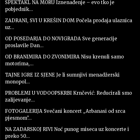
SPEKTAKL NA MORU Iznenađenje – evo tko je
pobjednik…
ZADRANI, SVI U KREŠIN DOM Počela prodaja ulaznica
uz…
OD POSEDARJA DO NOVIGRADA Sve generacije
proslavile Dan…
OD BRANIMIRA DO ZVONIMIRA Nisu krenuli samo
motorima,…
TAJNE IGRE IZ SJENE Je li sumnjivi menadžerski
monopol…
PROBLEMI U VODOOPSKRBI Krnčević: Reducirali smo
zalijevanje…
FOTOGALERIJA Svečani koncert „Arbanasi od srca
pjesmom”…
NA ZADARSKOJ RIVI Noć punog miseca uz koncerte i
preko 50…