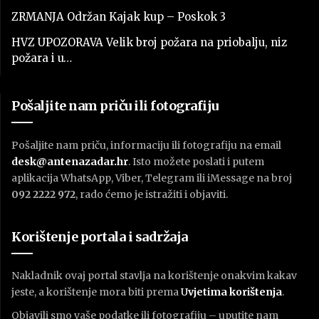
ZRMANJA Održan Kajak kup – Poskok 3
HVZ UPOZORAVA Velik broj požara na priobalju, niz
požara i u…
Pošaljite nam priču ili fotografiju
Pošaljite nam priču, informaciju ili fotografiju na email
desk@antenazadar.hr
. Isto možete poslati i putem
aplikacija WhatsApp, Viber, Telegram ili iMessage na broj
092 2222 972
, rado ćemo je istražiti i objaviti.
Korištenje portala i sadržaja
Nakladnik ovaj portal stavlja na korištenje onakvim kakav
jeste, a korištenje mora biti prema
U
vjetima korištenja
.
Objavili smo vaše podatke ili fotografiju – uputite nam