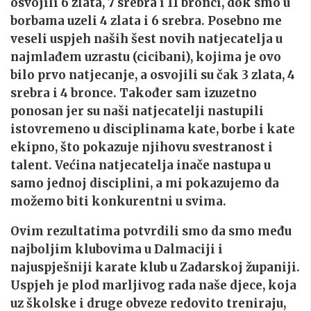
osvojili 6 zlata, 7 srebra i 11 bronci, dok smo u
borbama uzeli 4 zlata i 6 srebra. Posebno me
veseli uspjeh naših šest novih natjecatelja u
najmlađem uzrastu (cicibani), kojima je ovo
bilo prvo natjecanje, a osvojili su čak 3 zlata, 4
srebra i 4 bronce. Također sam izuzetno
ponosan jer su naši natjecatelji nastupili
istovremeno u disciplinama kate, borbe i kate
ekipno, što pokazuje njihovu svestranost i
talent. Većina natjecatelja inače nastupa u
samo jednoj disciplini, a mi pokazujemo da
možemo biti konkurentni u svima.
Ovim rezultatima potvrdili smo da smo među
najboljim klubovima u Dalmaciji i
najuspješniji karate klub u Zadarskoj županiji.
Uspjeh je plod marljivog rada naše djece, koja
uz školske i druge obveze redovito treniraju,