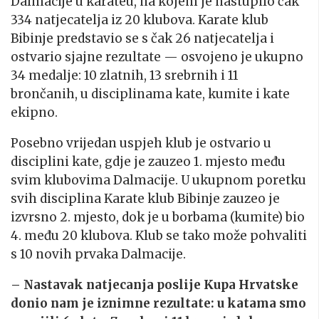
Dalmacije u karateu, na kojem je nastupilo čak
334 natjecatelja iz 20 klubova. Karate klub
Bibinje predstavio se s čak 26 natjecatelja i
ostvario sjajne rezultate — osvojeno je ukupno
34 medalje: 10 zlatnih, 13 srebrnih i 11
brončanih, u disciplinama kate, kumite i kate
ekipno.
Posebno vrijedan uspjeh klub je ostvario u
disciplini kate, gdje je zauzeo 1. mjesto među
svim klubovima Dalmacije. U ukupnom poretku
svih disciplina Karate klub Bibinje zauzeo je
izvrsno 2. mjesto, dok je u borbama (kumite) bio
4. među 20 klubova. Klub se tako može pohvaliti
s 10 novih prvaka Dalmacije.
– Nastavak natjecanja poslije Kupa Hrvatske
donio nam je iznimne rezultate: u katama smo