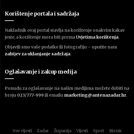
Korištenje portala i sadržaja
Nakladnik ovaj portal stavlja na korištenje onakvim kakav
jeste, a korištenje mora biti prema
U
vjetima korištenja
.
Objavili smo vaše podatke ili fotografiju – uputite nam
zahtjev za uklanjanje sadržaja
.
Oglašavanje i zakup medija
Ponudu za oglašavanje na našim medijima možete dobiti na
broju
023/777-999
ili emailu
marketing@antenazadar.hr
.
Sve vijesti
Zadar
Županija
Vijesti
Sport
Biznis