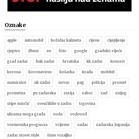
Oznake
apple
automobil
božidar kalmeta
cijene
cijepljenje
cjepivo
dhmz
eu
foto
google
gradsko vijeće
grad zadar
hnk zadar
hrvatska
kk zadar
koncert
korona
koronavirus
košarka
krađa
mobitel
namirnice
nk zadar
novac
pag
policija
promet
prometna
pu zadarska
rusija
sabor
sad
snijeg
stipe miočić
sveučilište u zadru
trgovina
ulicama moga grada
voda
vodovod
vremenska prognoza
vrijeme
zadar
zadarska županija
zadar street style
šime vrsaljko