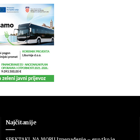
Najčitanije
SPEKTAKL NA MORU Iznenađenje – evo tko je