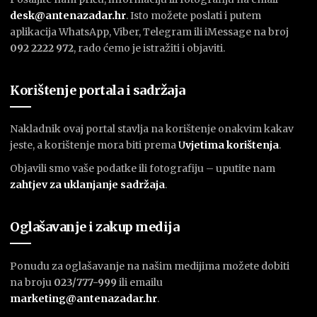
desk@antenazadar.hr
. Isto možete poslati i putem
aplikacija WhatsApp, Viber, Telegram ili iMessage na broj
092 2222 972
, rado ćemo je istražiti i objaviti.
Korištenje portala i sadržaja
Nakladnik ovaj portal stavlja na korištenje onakvim kakav
jeste, a korištenje mora biti prema
U
vjetima korištenja
.
Objavili smo vaše podatke ili fotografiju – uputite nam
zahtjev za uklanjanje sadržaja
.
Oglašavanje i zakup medija
Ponudu za oglašavanje na našim medijima možete dobiti
na broju
023/777-999
ili emailu
marketing@antenazadar.hr
.