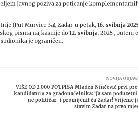
meljem Javnog poziva za poticanje komplementarni
rije (Put Murvice 3a), Zadar, u petak,
16. svibnja 2025
ijskog pisma najkasnije do
12. svibnja
. 2025., putem 
 sudionika je ograničen.
NOVIJA OBJAV
VIŠE OD 2.000 POTPISA Mladen Ninčević prvi pr
kandidaturu za gradonačelnika: ‘Ja sam poduzetni
ne političar- i promijenit ću Zadar! Vrijeme j
stavim Zadar na prvo mjes