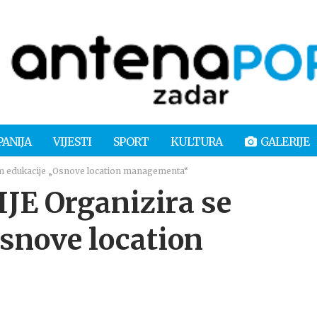
PANIJA
VIJESTI
SPORT
KULTURA
GALERIJE
 edukacije „Osnove location managementa“
E Organizira se
snove location