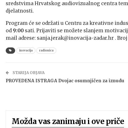
sredstvima Hrvatskog audiovizualnog centra te
djelatnosti.
Program će se održati u Centru za kreativne indust
od
9:00
sati. Prijaviti se možete slanjem motivac
mail adrese: sanja.jerak@inovacija-zadar.hr . Broj
inovacija
radionica
STARIJA OBJAVA
PROVEDENA ISTRAGA Dvojac osumnjičen za iznudu
Možda vas zanimaju i ove priče