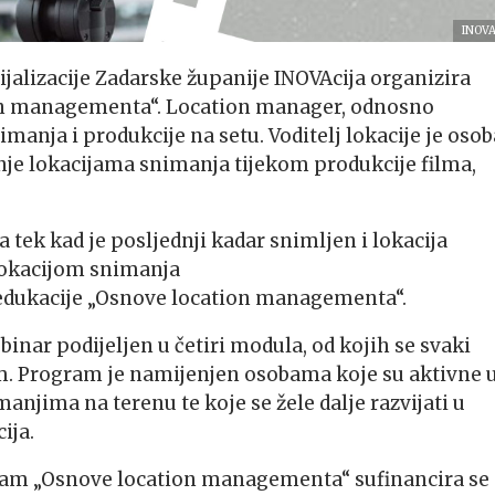
INOVA
ijalizacije Zadarske županije INOVAcija organizira
on managementa“. Location manager, odnosno
snimanja i produkcije na setu. Voditelj lokacije je osob
nje lokacijama snimanja tijekom produkcije filma,
a tek kad je posljednji kadar snimljen i lokacija
 lokacijom snimanja
 edukacije „Osnove location managementa“.
binar podijeljen u četiri modula, od kojih se svaki
om. Program je namijenjen osobama koje su aktivne 
njima na terenu te koje se žele dalje razvijati u
ija.
gram „Osnove location managementa“ sufinancira se