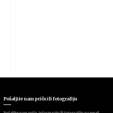
Pošaljite nam priču ili fotografiju
Pošaljite nam priču, informaciju ili fotografiju na email