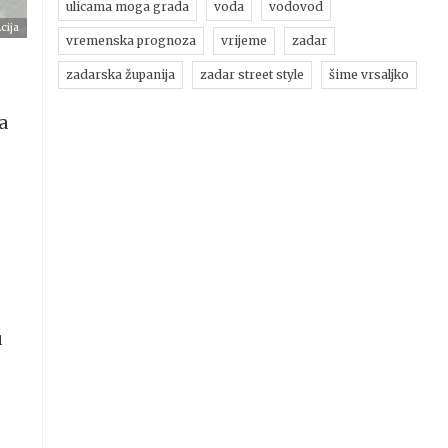
ulicama moga grada
voda
vodovod
cija
vremenska prognoza
vrijeme
zadar
zadarska županija
zadar street style
šime vrsaljko
a
u