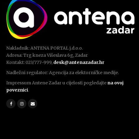
Nakladnik: ANTENA PORTAL j.d.o.o.
Adresa: Trg kneza Višeslava 6g, Zadar
Kontakt: 023/777-999,
desk@antenazadar.hr
Nadležni regulator: Agencija za elektorničke medije.
Impressum Antene Zadar u cijelosti pogledajte
na ovoj
poveznici
.