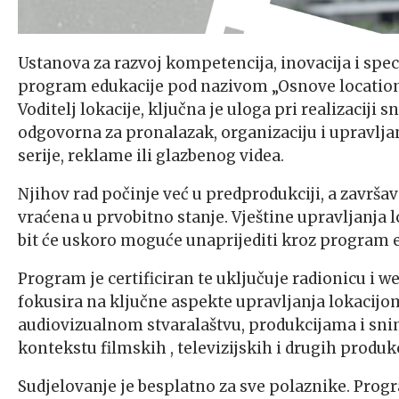
Ustanova za razvoj kompetencija, inovacija i spec
program edukacije pod nazivom „Osnove locati
Voditelj lokacije, ključna je uloga pri realizaciji 
odgovorna za pronalazak, organizaciju i upravlja
serije, reklame ili glazbenog videa.
Njihov rad počinje već u predprodukciji, a završav
vraćena u prvobitno stanje. Vještine upravljanja
bit će uskoro moguće unaprijediti kroz program
Program je certificiran te uključuje radionicu i we
fokusira na ključne aspekte upravljanja lokacij
audiovizualnom stvaralaštvu, produkcijama i snima
kontekstu filmskih , televizijskih i drugih produkc
Sudjelovanje je besplatno za sve polaznike. Pro