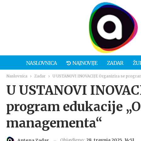
NASLOVNICA
NAJNOVIJE
ZADAR
ŽU
Naslovnica
Zadar
U USTANOVI INOVACIJE Organizira se program
U USTANOVI INOVACIJ
program edukacije „O
managementa“
Objavljeno:
28. travnja 2025. 14:51
Antena Zadar