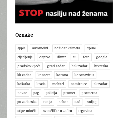
Oznake
apple
automobil
božidar kalmeta
cijene
cijepljenje
cjepivo
dhmz
eu
foto
google
gradsko vijeće
grad zadar
hnk zadar
hrvatska
kk zadar
koncert
korona
koronavirus
košarka
krađa
mobitel
namirnice
nk zadar
novac
pag
policija
promet
prometna
pu zadarska
rusija
sabor
sad
snijeg
stipe miočić
sveučilište u zadru
trgovina