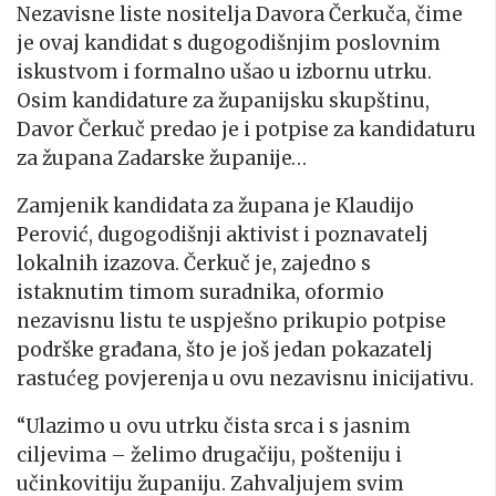
Nezavisne liste nositelja Davora Čerkuča, čime
je ovaj kandidat s dugogodišnjim poslovnim
iskustvom i formalno ušao u izbornu utrku.
Osim kandidature za županijsku skupštinu,
Davor Čerkuč predao je i potpise za kandidaturu
za župana Zadarske županije…
Zamjenik kandidata za župana je Klaudijo
Perović, dugogodišnji aktivist i poznavatelj
lokalnih izazova. Čerkuč je, zajedno s
istaknutim timom suradnika, oformio
nezavisnu listu te uspješno prikupio potpise
podrške građana, što je još jedan pokazatelj
rastućeg povjerenja u ovu nezavisnu inicijativu.
“Ulazimo u ovu utrku čista srca i s jasnim
ciljevima – želimo drugačiju, pošteniju i
učinkovitiju županiju. Zahvaljujem svim