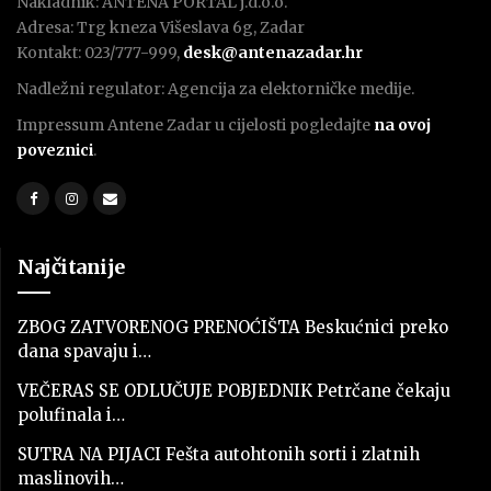
Nakladnik: ANTENA PORTAL j.d.o.o.
Adresa: Trg kneza Višeslava 6g, Zadar
Kontakt: 023/777-999,
desk@antenazadar.hr
Nadležni regulator: Agencija za elektorničke medije.
Impressum Antene Zadar u cijelosti pogledajte
na ovoj
poveznici
.
Najčitanije
ZBOG ZATVORENOG PRENOĆIŠTA Beskućnici preko
dana spavaju i…
VEČERAS SE ODLUČUJE POBJEDNIK Petrčane čekaju
polufinala i…
SUTRA NA PIJACI Fešta autohtonih sorti i zlatnih
maslinovih…