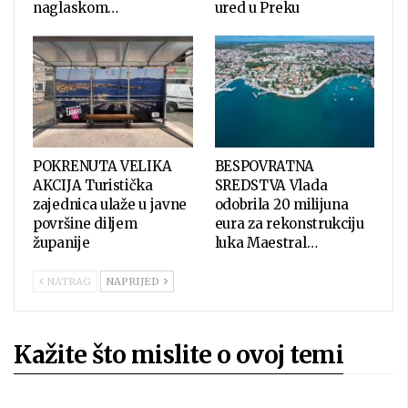
naglaskom…
ured u Preku
POKRENUTA VELIKA
BESPOVRATNA
AKCIJA Turistička
SREDSTVA Vlada
zajednica ulaže u javne
odobrila 20 milijuna
površine diljem
eura za rekonstrukciju
županije
luka Maestral…
NATRAG
NAPRIJED
Kažite što mislite o ovoj temi