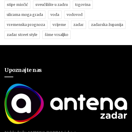
stipe miočić
sveučilište u zadru
trgovina
ulicama moga grada
voda
vodovod
vremenska prognoza
vrijeme
zadar
zadarska županija
zadar street style
šime vrsaljko
Upoznajte nas