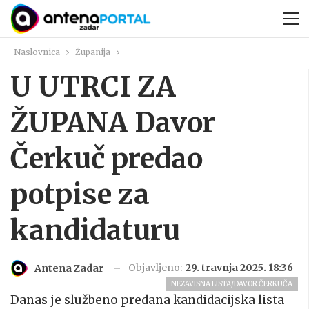
Naslovnica
Županija
U UTRCI ZA
ŽUPANA Davor
Čerkuč predao
potpise za
kandidaturu
Objavljeno:
29. travnja 2025. 18:36
Antena Zadar
NEZAVISNA LISTA/DAVOR ČERKUČA
Danas je službeno predana kandidacijska lista