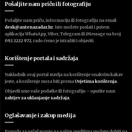
Pošaljite nam priču ili fotografiju
Pošaljite nam priču, informaciju ili fotografiju na email
desk@antenazadar.hr
. Isto možete poslati i putem
aplikacija WhatsApp, Viber, Telegram ili iMessage na broj
092 2222 972
, rado ćemo je istražiti i objaviti.
Korištenje portala i sadržaja
Nakladnik ovaj portal stavlja na korištenje onakvim kakav
jeste, a korištenje mora biti prema
U
vjetima korištenja
.
Objavili smo vaše podatke ili fotografiju – uputite nam
zahtjev za uklanjanje sadržaja
.
Oglašavanje i zakup medija
Ponudu za oglašavanje na našim medijima možete dobiti na