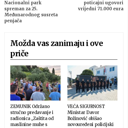
Nacionalni park
poticajni ugovori
spreman za 25.
vrijedni 71.000 eura
Međunarodnog susreta
penjača
Možda vas zanimaju i ove
priče
ZEMUNIK Održano
VEĆA SIGURNOST
stručno predavanje i
Ministar Davor
radionica „Zaštita od
Božinović obišao
maslinine muhe s
novouređeni policijski