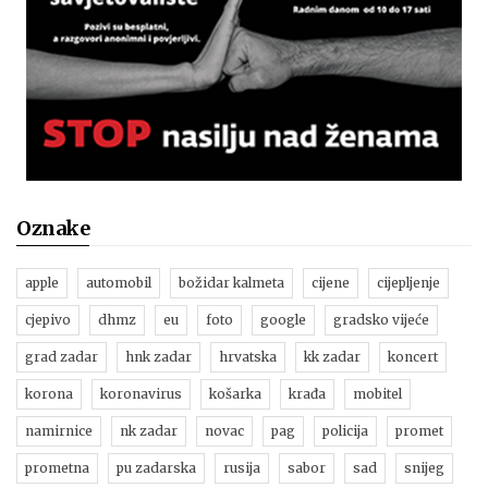
Oznake
apple
automobil
božidar kalmeta
cijene
cijepljenje
cjepivo
dhmz
eu
foto
google
gradsko vijeće
grad zadar
hnk zadar
hrvatska
kk zadar
koncert
korona
koronavirus
košarka
krađa
mobitel
namirnice
nk zadar
novac
pag
policija
promet
prometna
pu zadarska
rusija
sabor
sad
snijeg