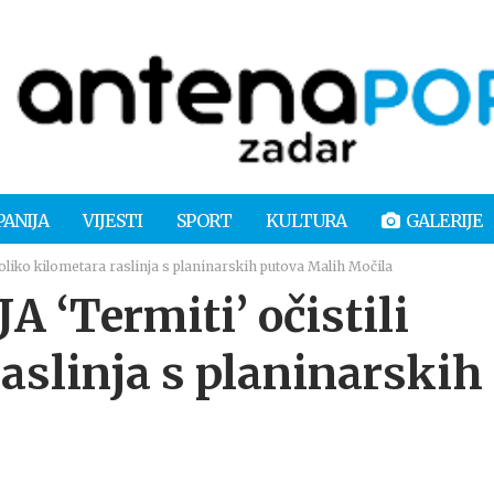
PANIJA
VIJESTI
SPORT
KULTURA
GALERIJE
iko kilometara raslinja s planinarskih putova Malih Močila
‘Termiti’ očistili
aslinja s planinarskih