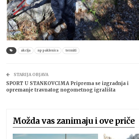
akcija
np paklenica
termiti
STARIJA OBJAVA
SPORT U STANKOVCIMA Priprema se izgradnja i
opremanje travnatog nogometnog igrališta
Možda vas zanimaju i ove priče