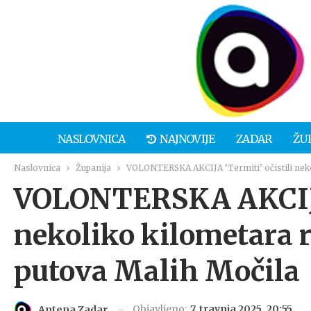
NASLOVNICA
NAJNOVIJE
ZADAR
ŽU
Naslovnica
Županija
VOLONTERSKA AKCIJA ‘Termiti’ očistili nekol
VOLONTERSKA AKCIJA 
nekoliko kilometara r
putova Malih Močila
Objavljeno:
7. travnja 2025. 20:55
Antena Zadar