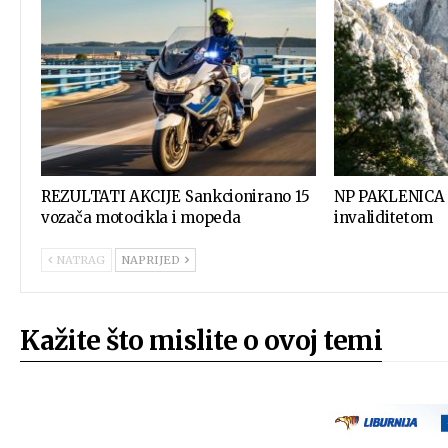
REZULTATI AKCIJE Sankcionirano 15
NP PAKLENICA I
vozača motocikla i mopeda
invaliditetom
NATRAG
NAPRIJED
Kažite što mislite o ovoj temi