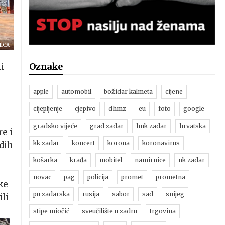
NICA
Oznake
i
apple
automobil
božidar kalmeta
cijene
cijepljenje
cjepivo
dhmz
eu
foto
google
gradsko vijeće
grad zadar
hnk zadar
hrvatska
e i
kk zadar
koncert
korona
koronavirus
dih
košarka
krađa
mobitel
namirnice
nk zadar
i
novac
pag
policija
promet
prometna
ke
pu zadarska
rusija
sabor
sad
snijeg
li
stipe miočić
sveučilište u zadru
trgovina