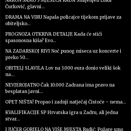
NAKON SAMO 3 MJESECA RADA Smijenjen Luka
Čurković, glavni…
DRAMA NA VIRU Napala policajce tijekom prijave za
obiteljsko…
PROGNOZA OTKRIVA DETALJE Kada će stići
spasonosna kiša? Evo…
NA ZADARSKOJ RIVI Noć punog miseca uz koncerte i
preko 50…
OBITELJ SLAVILA Lov na 3.000 eura donio veliki šok
na…
NEVJEROJATNO Čak 10.000 Zadrana ima pravo na
besplatan javni…
OPET NIŠTA! Propao i zadnji natječaj Čistoće – nema…
KVALIFIKACIJE SP Hrvatska igra u Zadru, ali jedna
stvar…
I JUČER GORJELO NA VIŠE MJESTA Rudić: Požare smo