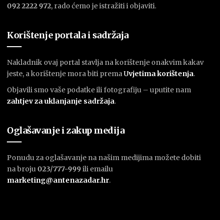
092 2222 972
, rado ćemo je istražiti i objaviti.
Korištenje portala i sadržaja
Nakladnik ovaj portal stavlja na korištenje onakvim kakav
jeste, a korištenje mora biti prema
U
vjetima korištenja
.
Objavili smo vaše podatke ili fotografiju – uputite nam
zahtjev za uklanjanje sadržaja
.
Oglašavanje i zakup medija
Ponudu za oglašavanje na našim medijima možete dobiti
na broju
023/777-999
ili emailu
marketing@antenazadar.hr
.