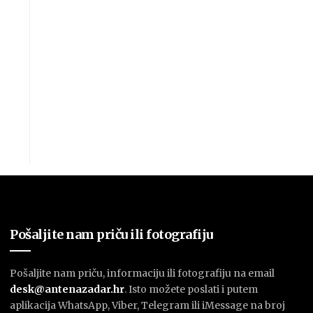
Pošaljite nam priču ili fotografiju
Pošaljite nam priču, informaciju ili fotografiju na email
desk@antenazadar.hr
. Isto možete poslati i putem
aplikacija WhatsApp, Viber, Telegram ili iMessage na broj