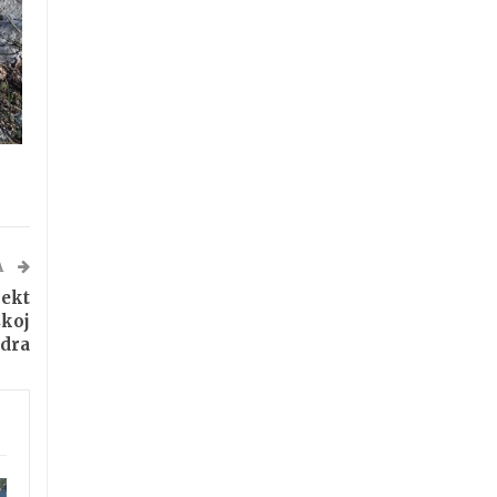
A
ekt
skoj
adra