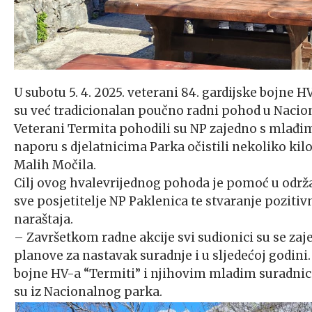
U subotu 5. 4. 2025. veterani 84. gardijske bojne H
su već tradicionalan poučno radni pohod u Nacion
Veterani Termita pohodili su NP zajedno s mlađ
naporu s djelatnicima Parka očistili nekoliko ki
Malih Močila.
Cilj ovog hvalevrijednog pohoda je pomoć u održ
sve posjetitelje NP Paklenica te stvaranje poziti
naraštaja.
– Završetkom radne akcije svi sudionici su se zaje
planove za nastavak suradnje i u sljedećoj godin
bojne HV-a “Termiti” i njihovim mladim suradnic
su iz Nacionalnog parka.