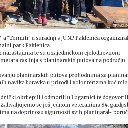
NP PAKLE
V-a “Termiti” u suradnji s JU NP Paklenica organiziral
alni park Paklenica.
im naraštajima te su u zajedničkom cjelodnevnom
lometara raslinja s planinarskih putova na području
avanju planinarskih putova prohodnima za planinar
vnih navika boravka u prirodi i volonterizma kod mla
dnički okrijepili i odmorili u Lugarnici te dogovoril
i. Zahvaljujemo se još jednom veteranima 84. gardijs
ima na doprinosu sigurnosti svih planinara!- poruči