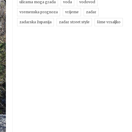
ulicama moga grada
voda
vodovod
vremenska prognoza
vrijeme
zadar
zadarska županija
zadar street style
šime vrsaljko