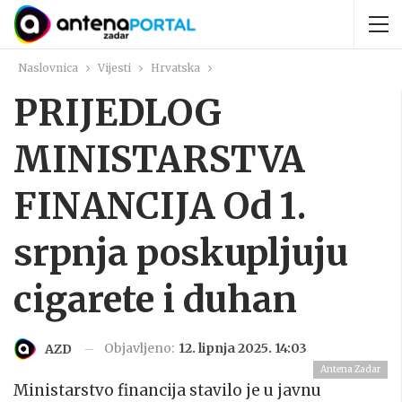
Naslovnica
Vijesti
Hrvatska
PRIJEDLOG
MINISTARSTVA
FINANCIJA Od 1.
srpnja poskupljuju
cigarete i duhan
Objavljeno:
12. lipnja 2025. 14:03
AZD
Antena Zadar
Ministarstvo financija stavilo je u javnu