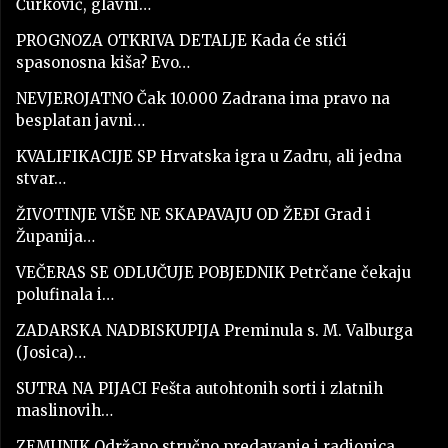
Čurković, glavni…
PROGNOZA OTKRIVA DETALJE Kada će stići
spasonosna kiša? Evo…
NEVJEROJATNO Čak 10.000 Zadrana ima pravo na
besplatan javni…
KVALIFIKACIJE SP Hrvatska igra u Zadru, ali jedna
stvar…
ŽIVOTINJE VIŠE NE SKAPAVAJU OD ŽEĐI Grad i
Županija…
VEČERAS SE ODLUČUJE POBJEDNIK Petrčane čekaju
polufinala i…
ZADARSKA NADBISKUPIJA Preminula s. M. Valburga
(Josica)…
SUTRA NA PIJACI Fešta autohtonih sorti i zlatnih
maslinovih…
ZEMUNIK Održano stručno predavanje i radionica