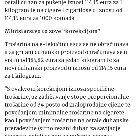
ostali duhan za pušenje iznosi 114,15 eura za 1
kilogram te na cigare i cigarilose u iznosu od
114,15 eura za 1000 komada.
Ministarstvo to zove “korekcijom”
Trošarina na e-tekućinu sada se ne obračunava,
a za grijani duhanski proizvod obračunava se u
visini od 185,82 eura za jedan kilogram te za
novi duhanski proizvod u iznosu od 114,15 eura
za 1 kilogram.
“S ovakvom korekcijom iznosa specifične
trošarine, uz zadržavanje stope proporcionalne
trošarine od 34 posto od maloprodajne cijene te
povećanjem minimalne trošarine na cigarete
kao i povećanjem trošarine na ostale duhanske
prerađevine (sitno rezani duhan za savijanje