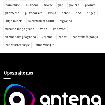
namirnice
nk zadar
novac
pag
policija
promet
prometna
pu zadarska
rusija
sabor
sad
snijeg
stipe miočić
sveučilište u zadru
trgovina
ulicama moga grada
voda
vodovod
vremenska prognoza
vrijeme
zadar
zadarska županija
zadar street style
šime vrsaljko
Upoznajte nas