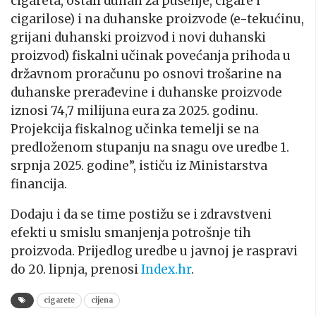
cigareta, ostali duhan za pušenje, cigare i
cigarilose) i na duhanske proizvode (e-tekućinu,
grijani duhanski proizvod i novi duhanski
proizvod) fiskalni učinak povećanja prihoda u
državnom proračunu po osnovi trošarine na
duhanske prerađevine i duhanske proizvode
iznosi 74,7 milijuna eura za 2025. godinu.
Projekcija fiskalnog učinka temelji se na
predloženom stupanju na snagu ove uredbe 1.
srpnja 2025. godine”, ističu iz Ministarstva
financija.
Dodaju i da se time postižu se i zdravstveni
efekti u smislu smanjenja potrošnje tih
proizvoda. Prijedlog uredbe u javnoj je raspravi
do 20. lipnja, prenosi
Index.hr
.
cigarete
cijena