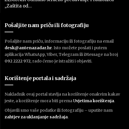
„Zaštita od…
Pošaljite nam priču ili fotografiju
Pošaljite nam priču, informaciju ili fotografiju na email
desk@antenazadar.hr
. Isto možete poslati i putem
aplikacija WhatsApp, Viber, Telegram ili iMessage na broj
092 2222 972
, rado ćemo je istražiti i objaviti.
Korištenje portala i sadržaja
Nakladnik ovaj portal stavlja na korištenje onakvim kakav
jeste, a korištenje mora biti prema
U
vjetima korištenja
.
Objavili smo vaše podatke ili fotografiju – uputite nam
zahtjev za uklanjanje sadržaja
.