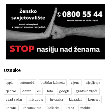
Oznake
apple
automobil
božidar kalmeta
cijene
cijepljenje
cjepivo
dhmz
eu
foto
google
gradsko vijeće
grad zadar
hnk zadar
hrvatska
kk zadar
koncert
korona
koronavirus
košarka
krađa
mobitel