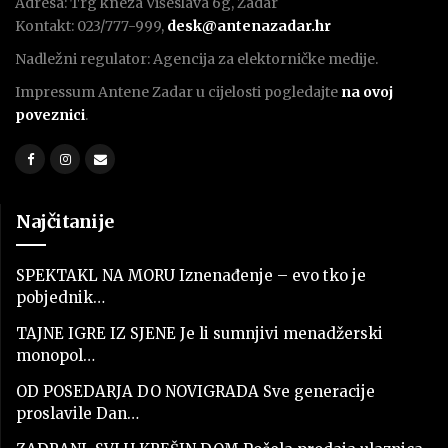
Adresa: Trg kneza Višeslava 6g, Zadar
Kontakt: 023/777-999,
desk@antenazadar.hr
Nadležni regulator: Agencija za elektorničke medije.
Impressum Antene Zadar u cijelosti pogledajte
na ovoj
poveznici
.
Najčitanije
SPEKTAKL NA MORU Iznenađenje – evo tko je
pobjednik…
TAJNE IGRE IZ SJENE Je li sumnjivi menadžerski
monopol…
OD POSEDARJA DO NOVIGRADA Sve generacije
proslavile Dan…