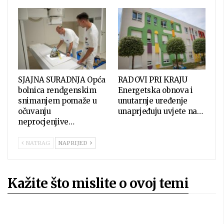
SJAJNA SURADNJA Opća
RADOVI PRI KRAJU
bolnica rendgenskim
Energetska obnova i
snimanjem pomaže u
unutarnje uređenje
očuvanju
unaprjeđuju uvjete na…
neprocjenjive…
NATRAG
NAPRIJED
Kažite što mislite o ovoj temi