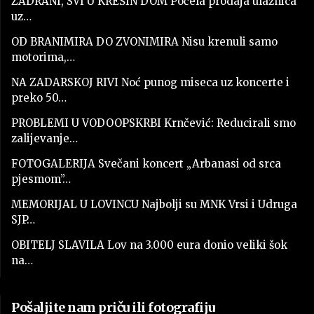
ZADRANI, SVI U KREŠIN DOM Počela prodaja ulaznica
uz…
OD BRANIMIRA DO ZVONIMIRA Nisu krenuli samo
motorima,…
NA ZADARSKOJ RIVI Noć punog miseca uz koncerte i
preko 50…
PROBLEMI U VODOOPSKRBI Krnčević: Reducirali smo
zalijevanje…
FOTOGALERIJA Svečani koncert „Arbanasi od srca
pjesmom”…
MEMORIJAL U LOVINCU Najbolji su MNK Vrsi i Udruga
SJP…
OBITELJ SLAVILA Lov na 3.000 eura donio veliki šok
na…
Pošaljite nam priču ili fotografiju