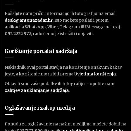
Pošaljite nam priču, informaciju ili fotografiju na email
desk@antenazadar.hr
. Isto možete poslati i putem
aplikacija WhatsApp, Viber, Telegram ili iMessage na broj
092 2222 972
, rado ćemo je istražiti i objaviti.
Korištenje portala i sadržaja
Nakladnik ovaj portal stavlja na korištenje onakvim kakav
jeste, a korištenje mora biti prema
U
vjetima korištenja
.
Objavili smo vaše podatke ili fotografiju – uputite nam
zahtjev za uklanjanje sadržaja
.
Oglašavanje i zakup medija
Ponudu za oglašavanje na našim medijima možete dobiti na
broju
023/777-999
ili emailu
marketing@antenazadar.hr
.