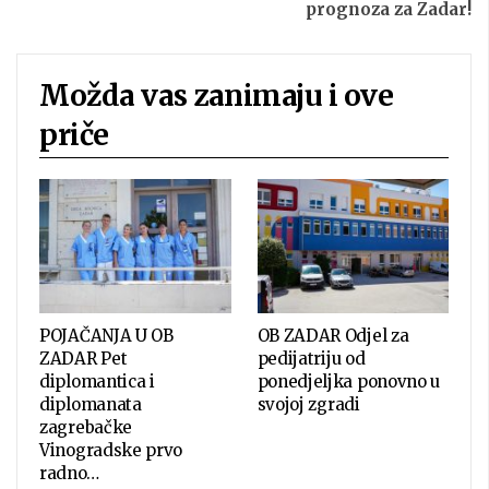
prognoza za Zadar!
Možda vas zanimaju i ove
priče
POJAČANJA U OB
OB ZADAR Odjel za
ZADAR Pet
pedijatriju od
diplomantica i
ponedjeljka ponovno u
diplomanata
svojoj zgradi
zagrebačke
Vinogradske prvo
radno…