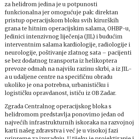
za helidrom jedina je u potpunosti
funkcionalna jer omogućuje pak: direktan
pristup operacijskom bloku svih kirurških
grana te hitnim operacijskim salama, OHBP-u,
Jedinici intenzivnog liječenja (JIL) i budućim
interventnim salama kardiologije, radiologije i
neurologije, poštivanje zlatnog sata – pacijenti
se bez dodatnog transporta iz helikoptera
prevoze odmah na najvišu razinu skrbi, a iz JIL-
a u udaljene centre na specifičnu obradu
ukoliko je ona potrebna, urbanističku i
logističku opravdanost, ističu iz OB Zadar.
Zgrada Centralnog operacijskog bloka s
helidromom predstavlja ponovimo jedan od
najvećih infrastrukturnih iskoraka na razvojnoj
karti našeg zdravstva i već je u visokoj fazi
pripreme za izgradnju. U tijeku je projektiranje i