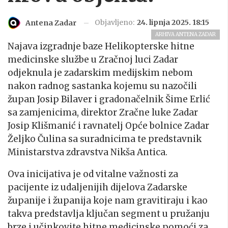
Objavljeno:
24. lipnja 2025. 18:15
Antena Zadar
ARHIVA ANTENA ZADAR
Najava izgradnje baze Helikopterske hitne
medicinske službe u Zračnoj luci Zadar
odjeknula je zadarskim medijskim nebom
nakon radnog sastanka kojemu su nazočili
župan Josip Bilaver i gradonačelnik Šime Erlić
sa zamjenicima, direktor Zračne luke Zadar
Josip Klišmanić i ravnatelj Opće bolnice Zadar
Željko Čulina sa suradnicima te predstavnik
Ministarstva zdravstva Nikša Antica.
Ova inicijativa je od vitalne važnosti za
pacijente iz udaljenijih dijelova Zadarske
županije i županija koje nam gravitiraju i kao
takva predstavlja ključan segment u pružanju
brze i učinkovite hitne medicinske pomoći za