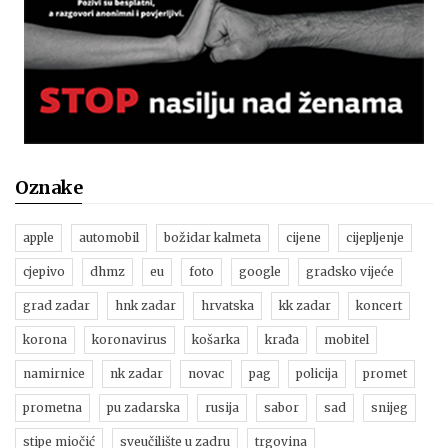
Oznake
apple
automobil
božidar kalmeta
cijene
cijepljenje
cjepivo
dhmz
eu
foto
google
gradsko vijeće
grad zadar
hnk zadar
hrvatska
kk zadar
koncert
korona
koronavirus
košarka
krađa
mobitel
namirnice
nk zadar
novac
pag
policija
promet
prometna
pu zadarska
rusija
sabor
sad
snijeg
stipe miočić
sveučilište u zadru
trgovina