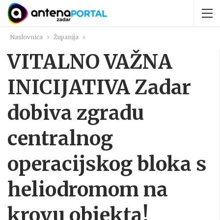
Naslovnica
Županija
VITALNO VAŽNA
INICIJATIVA Zadar
dobiva zgradu
centralnog
operacijskog bloka s
heliodromom na
krovu objekta!