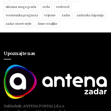
ulicama moga grada
voda
vodovod
vremenska prognoza
vrijeme
zadar
zadarska županija
zadar street style
šime vrsaljko
Upoznajte nas
Nakladnik: ANTENA PORTAL j.d.o.o.