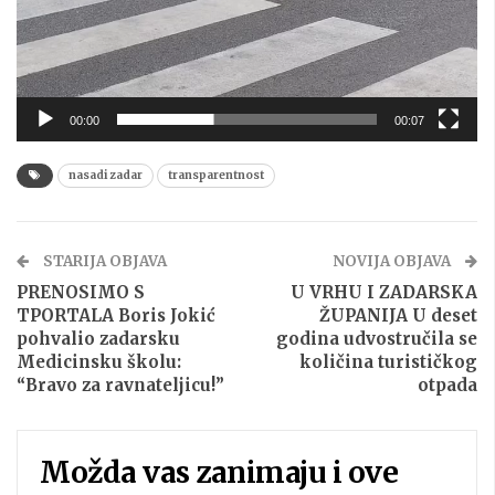
00:00
00:07
nasadi zadar
transparentnost
STARIJA OBJAVA
NOVIJA OBJAVA
PRENOSIMO S
U VRHU I ZADARSKA
TPORTALA Boris Jokić
ŽUPANIJA U deset
pohvalio zadarsku
godina udvostručila se
Medicinsku školu:
količina turističkog
“Bravo za ravnateljicu!”
otpada
Možda vas zanimaju i ove