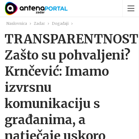
Naslovnica
Zadar
Događaji
TRANSPARENTNOST
Zašto su pohvaljeni?
Krnčević: Imamo
izvrsnu
komunikaciju s
građanima, a
natječaje uskoro