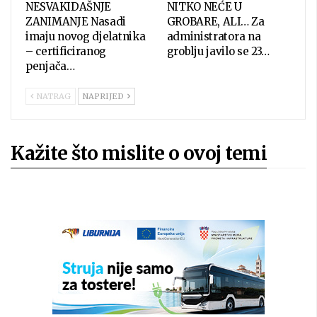
NESVAKIDAŠNJE
NITKO NEĆE U
ZANIMANJE Nasadi
GROBARE, ALI… Za
imaju novog djelatnika
administratora na
– certificiranog
groblju javilo se 23…
penjača…
NATRAG
NAPRIJED
Kažite što mislite o ovoj temi