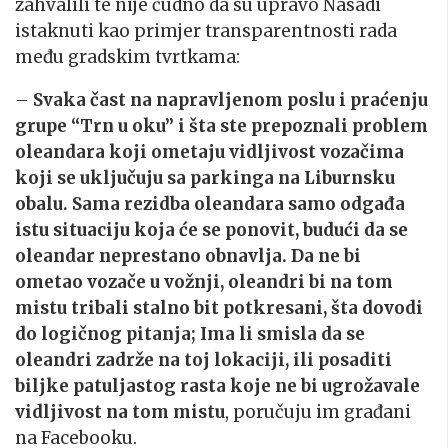
zahvalili te nije čudno da su upravo Nasadi
istaknuti kao primjer transparentnosti rada
među gradskim tvrtkama:
–
Svaka čast na napravljenom poslu i praćenju
grupe “Trn u oku” i šta ste prepoznali problem
oleandara koji ometaju vidljivost vozačima
koji se uključuju sa parkinga na Liburnsku
obalu. Sama rezidba oleandara samo odgađa
istu situaciju koja će se ponovit, budući da se
oleandar neprestano obnavlja. Da ne bi
ometao vozače u vožnji, oleandri bi na tom
mistu tribali stalno bit potkresani, šta dovodi
do logičnog pitanja; Ima li smisla da se
oleandri zadrže na toj lokaciji, ili posaditi
biljke patuljastog rasta koje ne bi ugrožavale
vidljivost na tom mistu
, poručuju im građani
na Facebooku.