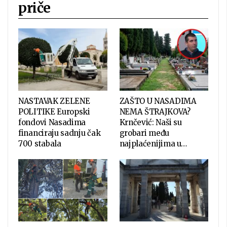
priče
NASTAVAK ZELENE
ZAŠTO U NASADIMA
POLITIKE Europski
NEMA ŠTRAJKOVA?
fondovi Nasadima
Krnčević: Naši su
financiraju sadnju čak
grobari među
700 stabala
najplaćenijima u…