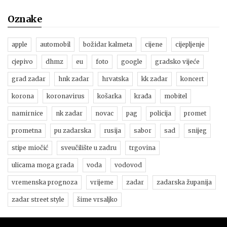
Oznake
apple
automobil
božidar kalmeta
cijene
cijepljenje
cjepivo
dhmz
eu
foto
google
gradsko vijeće
grad zadar
hnk zadar
hrvatska
kk zadar
koncert
korona
koronavirus
košarka
krađa
mobitel
namirnice
nk zadar
novac
pag
policija
promet
prometna
pu zadarska
rusija
sabor
sad
snijeg
stipe miočić
sveučilište u zadru
trgovina
ulicama moga grada
voda
vodovod
vremenska prognoza
vrijeme
zadar
zadarska županija
zadar street style
šime vrsaljko