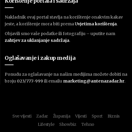
Korištenje portala i sadržaja
Nakladnik ovaj portal stavlja na korištenje onakvim kakav
jeste, a korištenje mora biti prema
U
vjetima korištenja
.
Objavili smo vaše podatke ili fotografiju – uputite nam
zahtjev za uklanjanje sadržaja
.
Oglašavanje i zakup medija
Ponudu za oglašavanje na našim medijima možete dobiti na
broju
023/777-999
ili emailu
marketing@antenazadar.hr
.
Sve vijesti
Zadar
Županija
Vijesti
Sport
Biznis
Lifestyle
Showbiz
Tehno