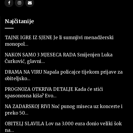
Najčitanije
TAJNE IGRE IZ SJENE Je li sumnjivi menadžerski
monopol…
NAKON SAMO 3 MJESECA RADA Smijenjen Luka
Čurković, glavni…
DRAMA NA VIRU Napala policajce tijekom prijave za
obiteljsko…
PROGNOZA OTKRIVA DETALJE Kada će stići
spasonosna kiša? Evo…
NA ZADARSKOJ RIVI Noć punog miseca uz koncerte i
preko 50…
OBITELJ SLAVILA Lov na 3.000 eura donio veliki šok
na…