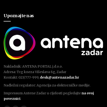
Upoznajte nas
Nakladnik: ANTENA PORTAL j.d.o.o.
Adresa: Trg kneza Višeslava 6g, Zadar
Kontakt: 023/777-999,
desk@antenazadar.hr
Nadležni regulator: Agencija za elektorničke medije.
Impressum Antene Zadar u cijelosti pogledajte
na ovoj
poveznici
.