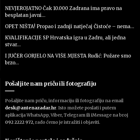
NEVJEROJATNO Čak 10.000 Zadrana ima pravo na
besplatan javni…
OPET NIŠTA! Propao i zadnji natječaj Čistoće – nema…
KVALIFIKACIJE SP Hrvatska igra u Zadru, ali jedna
stvar…
I JUČER GORJELO NA VIŠE MJESTA Rudić: Požare smo
brzo…
Pošaljite nam priču ili fotografiju
Pošaljite nam priču, informaciju ili fotografiju na email
desk@antenazadar.hr
. Isto možete poslati i putem
aplikacija WhatsApp, Viber, Telegram ili iMessage na broj
092 2222 972
, rado ćemo je istražiti i objaviti.