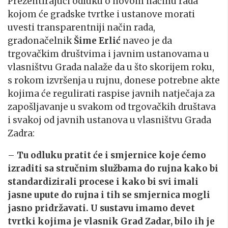
Prezentirajući odluku o novom načinu rada
kojom će gradske tvrtke i ustanove morati
uvesti transparentniji način rada,
gradonačelnik
Šime Erlić
naveo je da
trgovačkim društvima i javnim ustanovama u
vlasništvu Grada nalaže da u što skorijem roku,
s rokom izvršenja u rujnu, donese potrebne akte
kojima će regulirati raspise javnih natječaja za
zapošljavanje u svakom od trgovačkih društava
i svakoj od javnih ustanova u vlasništvu Grada
Zadra:
–
Tu odluku pratit će i smjernice koje ćemo
izraditi sa stručnim službama do rujna kako bi
standardizirali procese i kako bi svi imali
jasne upute do rujna i tih se smjernica mogli
jasno pridržavati. U sustavu imamo devet
tvrtki kojima je vlasnik Grad Zadar, bilo ih je