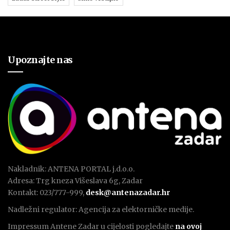
Upoznajte nas
Nakladnik: ANTENA PORTAL j.d.o.o.
Adresa: Trg kneza Višeslava 6g, Zadar
Kontakt: 023/777-999,
desk@antenazadar.hr
Nadležni regulator: Agencija za elektorničke medije.
Impressum Antene Zadar u cijelosti pogledajte
na ovoj