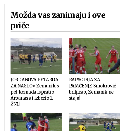
Možda vas zanimaju i ove
priče
JORDANOVA PETARDA
RAPSODIJA ZA
ZA NASLOV Zemunik s
PAMĆENJE Smokrović
pet komada ispratio
briljirao, Zemunik ne
Arbanase i izborio 1.
staje!
ŽNL!