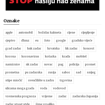
Oznake
apple
automobil
božidar kalmeta
cijene
cijepljenje
cjepivo
dhmz
eu
foto
google
gradsko vijeće
grad zadar
hnk zadar
hrvatska
kk zadar
koncert
korona
koronavirus
košarka
krađa
mobitel
namirnice
nk zadar
novac
pag
policija
promet
prometna
pu zadarska
rusija
sabor
sad
snijeg
stipe miočić
sveučilište u zadru
trgovina
ulicama moga grada
voda
vodovod
vremenska prognoza
vrijeme
zadar
zadarska županija
zadar street style
šime vrsaljko