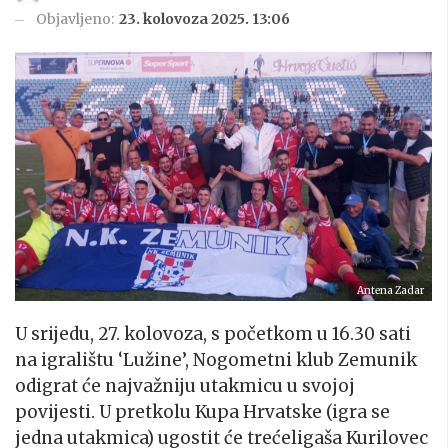
Objavljeno:
23. kolovoza 2025. 13:06
Antena Zadar
U srijedu, 27. kolovoza, s početkom u 16.30 sati
na igralištu ‘Lužine’, Nogometni klub Zemunik
odigrat će najvažniju utakmicu u svojoj
povijesti. U pretkolu Kupa Hrvatske (igra se
jedna utakmica) ugostit će trećeligaša Kurilovec