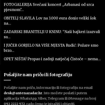
FOTOGALERIJA Svečani koncert „Arbanasi od srca
pjesmom”…
OBITELJ SLAVILA Lov na 3.000 eura donio veliki šok
na…
ZADARSKI BRANITELJI U KNINU: “Naši bajkeri izazvali
su…
I JUČER GORJELO NA VIŠE MJESTA Rudić: Požare smo
brzo…
OPET NIŠTA! Propao i zadnji natječaj Čistoće – nema…
Pošaljite nam priču ili fotografiju
Pošaljite nam priču, informaciju ili fotografiju na email
desk@antenazadar.hr
. Isto možete poslati i putem
aplikacija WhatsApp, Viber, Telegram ili iMessage na broj
092 2222 972
, rado ćemo je istražiti i objaviti.