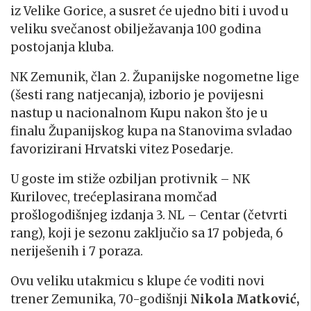
iz Velike Gorice, a susret će ujedno biti i uvod u
veliku svečanost obilježavanja 100 godina
postojanja kluba.
NK Zemunik, član 2. Županijske nogometne lige
(šesti rang natjecanja), izborio je povijesni
nastup u nacionalnom Kupu nakon što je u
finalu Županijskog kupa na Stanovima svladao
favorizirani Hrvatski vitez Posedarje.
U goste im stiže ozbiljan protivnik – NK
Kurilovec, trećeplasirana momčad
prošlogodišnjeg izdanja 3. NL – Centar (četvrti
rang), koji je sezonu zaključio sa 17 pobjeda, 6
neriješenih i 7 poraza.
Ovu veliku utakmicu s klupe će voditi novi
trener Zemunika, 70-godišnji
Nikola Matković,