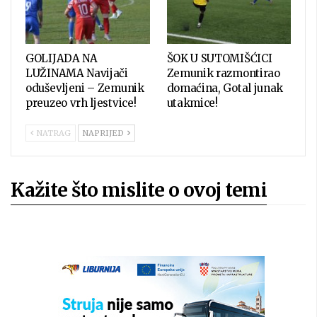
GOLIJADA NA
ŠOK U SUTOMIŠĆICI
LUŽINAMA Navijači
Zemunik razmontirao
oduševljeni – Zemunik
domaćina, Gotal junak
preuzeo vrh ljestvice!
utakmice!
NATRAG
NAPRIJED
Kažite što mislite o ovoj temi