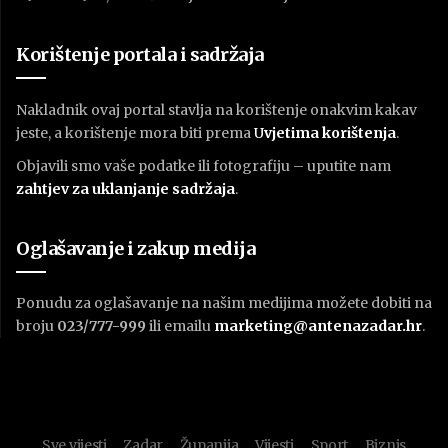
Korištenje portala i sadržaja
Nakladnik ovaj portal stavlja na korištenje onakvim kakav
jeste, a korištenje mora biti prema
U
vjetima korištenja
.
Objavili smo vaše podatke ili fotografiju – uputite nam
zahtjev za uklanjanje sadržaja
.
Oglašavanje i zakup medija
Ponudu za oglašavanje na našim medijima možete dobiti na
broju
023/777-999
ili emailu
marketing@antenazadar.hr
.
Sve vijesti
Zadar
Županija
Vijesti
Sport
Biznis