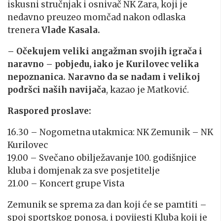
iskusni stručnjak i osnivač NK Zara, koji je
nedavno preuzeo momčad nakon odlaska
trenera
Vlade Kasala.
– Očekujem veliki angažman svojih igrača i
naravno – pobjedu, iako je Kurilovec velika
nepoznanica. Naravno da se nadam i velikoj
podršci naših navijača
, kazao je Matković.
Raspored proslave:
16.30 – Nogometna utakmica: NK Zemunik – NK
Kurilovec
19.00 – Svečano obilježavanje 100. godišnjice
kluba i domjenak za sve posjetitelje
21.00 – Koncert grupe Vista
Zemunik se sprema za dan koji će se pamtiti –
spoj sportskog ponosa, i povijesti Kluba koji je