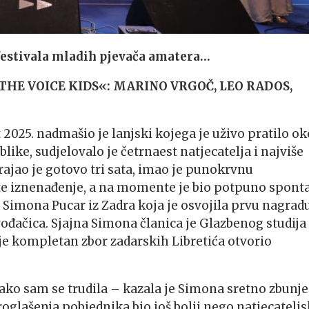
 festivala mladih pjevača amatera…
»THE VOICE KIDS«:
MARINO VRGOČ, LEO RADOS,
 2025. nadmašio je lanjski kojega je uživo pratilo ok
publike, sudjelovalo je četrnaest natjecatelja i najviše
trajao je gotovo tri sata, imao je punokrvnu
oste iznenađenje, a na momente je bio potpuno sponta
a Simona Pucar iz Zadra koja je osvojila prvu nagrad
vođačica. Sjajna Simona članica je Glazbenog studija
o je kompletan zbor zadarskih Libretića otvorio
ako sam se trudila – kazala je Simona sretno zbunj
glašenja pobjednika bio još bolji nego natjecateljs