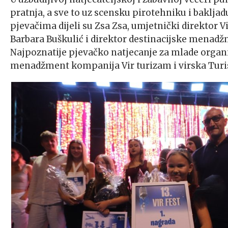
pratnja, a sve to uz scensku pirotehniku i bakljad
pjevačima dijeli su Zsa Zsa, umjetnički direktor 
Barbara Buškulić i direktor destinacijske menadž
Najpoznatije pjevačko natjecanje za mlade organi
menadžment kompanija Vir turizam i virska Turist