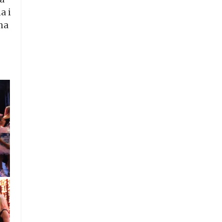
a i
ma