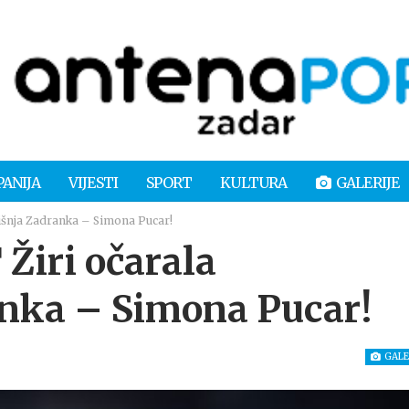
PANIJA
VIJESTI
SPORT
KULTURA
GALERIJE
išnja Zadranka – Simona Pucar!
Žiri očarala
anka – Simona Pucar!
GALE