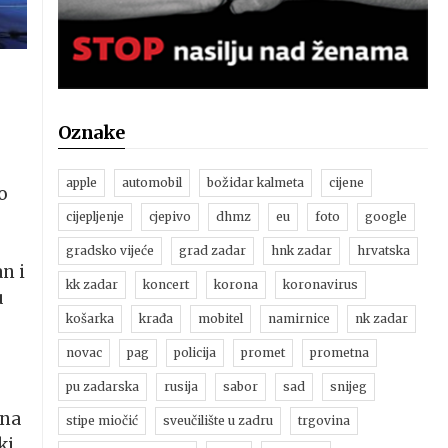
Oznake
apple
automobil
božidar kalmeta
cijene
o
cijepljenje
cjepivo
dhmz
eu
foto
google
gradsko vijeće
grad zadar
hnk zadar
hrvatska
n i
kk zadar
koncert
korona
koronavirus
u
košarka
krađa
mobitel
namirnice
nk zadar
novac
pag
policija
promet
prometna
pu zadarska
rusija
sabor
sad
snijeg
ena
stipe miočić
sveučilište u zadru
trgovina
ki.