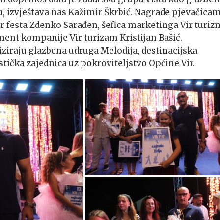
u, izvještava nas Kažimir Škrbić. Nagrade pjevačicam
Vir festa Zdenko Sarađen, šefica marketinga Vir turiz
ment kompanije Vir turizam Kristijan Bašić.
ziraju glazbena udruga Melodija, destinacijska
ička zajednica uz pokroviteljstvo Općine Vir.