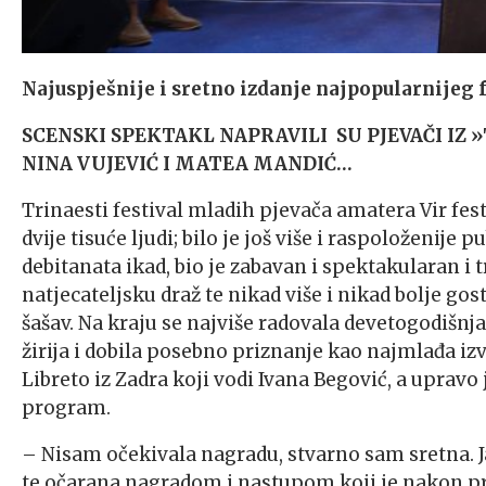
Najuspješnije i sretno izdanje najpopularnijeg
SCENSKI SPEKTAKL NAPRAVILI SU PJEVAČI IZ 
NINA VUJEVIĆ I MATEA MANDIĆ…
Trinaesti festival mladih pjevača amatera Vir fest
dvije tisuće ljudi; bilo je još više i raspoloženije 
debitanata ikad, bio je zabavan i spektakularan i 
natjecateljsku draž te nikad više i nikad bolje g
šašav. Na kraju se najviše radovala devetogodišnj
žirija i dobila posebno priznanje kao najmlađa iz
Libreto iz Zadra koji vodi Ivana Begović, a uprav
program.
– Nisam očekivala nagradu, stvarno sam sretna. J
te očarana nagradom i nastupom koji je nakon pro