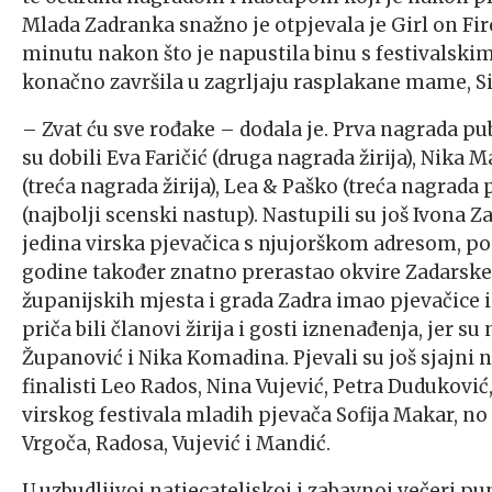
Mlada Zadranka snažno je otpjevala je Girl on Fi
minutu nakon što je napustila binu s festivalsk
konačno završila u zagrljaju rasplakane mame, S
– Zvat ću sve rođake – dodala je. Prva nagrada publ
su dobili Eva Faričić (druga nagrada žirija), Nika 
(treća nagrada žirija), Lea & Paško (treća nagrada 
(najbolji scenski nastup). Nastupili su još Ivona 
jedina virska pjevačica s njujorškom adresom, pot
godine također znatno prerastao okvire Zadarske 
županijskih mjesta i grada Zadra imao pjevačice i
priča bili članovi žirija i gosti iznenađenja, jer su
Županović i Nika Komadina. Pjevali su još sjajni 
finalisti Leo Rados, Nina Vujević, Petra Duduković
virskog festivala mladih pjevača Sofija Makar, no 
Vrgoča, Radosa, Vujević i Mandić.
U uzbudljivoj natjecateljskoj i zabavnoj večeri p