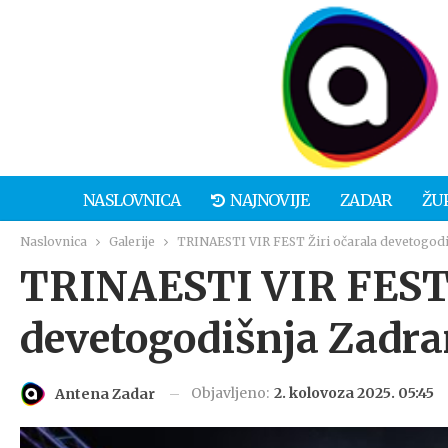
NASLOVNICA
NAJNOVIJE
ZADAR
ŽU
Naslovnica
Galerije
TRINAESTI VIR FEST Žiri očarala devetogod
TRINAESTI VIR FEST 
devetogodišnja Zadr
Objavljeno:
2. kolovoza 2025. 05:45
Antena Zadar