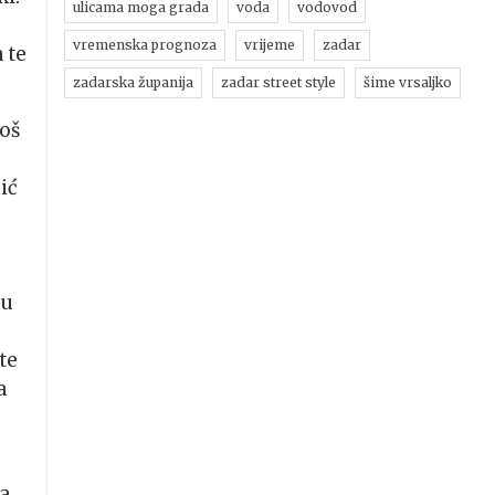
ulicama moga grada
voda
vodovod
vremenska prognoza
vrijeme
zadar
 te
zadarska županija
zadar street style
šime vrsaljko
još
ić
su
te
a
na