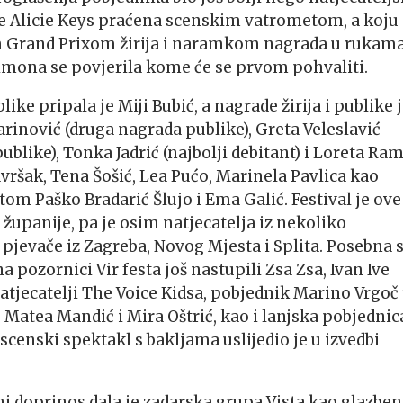
re Alicie Keys praćena scenskim vatrometom, a koju
im Grand Prixom žirija i naramkom nagrada u rukama
imona se povjerila kome će se prvom pohvaliti.
ike pripala je Miji Bubić, a nagrade žirija i publike 
Marinović (druga nagrada publike), Greta Veleslavić
publike), Tonka Jadrić (najbolji debitant) i Loreta Ram
Završak, Tena Šošić, Lea Pućo, Marinela Pavlica kao
om Paško Bradarić Šlujo i Ema Galić. Festival je ove
županije, pa je osim natjecatelja iz nekoliko
 pjevače iz Zagreba, Novog Mjesta i Splita. Posebna 
 na pozornici Vir festa još nastupili Zsa Zsa, Ivan Ive
natjecatelji The Voice Kidsa, pobjednik Marino Vrgoč 
, Matea Mandić i Mira Oštrić, kao i lanjska pobjednic
scenski spektakl s bakljama uslijedio je u izvedbi
uni doprinos dala je zadarska grupa Vista kao glazbe