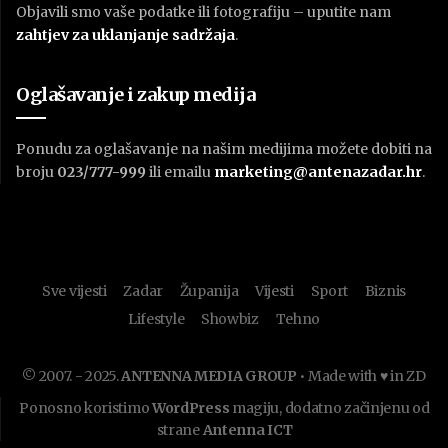
Objavili smo vaše podatke ili fotografiju – uputite nam
zahtjev za uklanjanje sadržaja
.
Oglašavanje i zakup medija
Ponudu za oglašavanje na našim medijima možete dobiti na
broju
023/777-999
ili emailu
marketing@antenazadar.hr
.
Sve vijesti
Zadar
Županija
Vijesti
Sport
Biznis
Lifestyle
Showbiz
Tehno
© 2007. - 2025.
ANTENNA MEDIA GROUP
• Made with ♥ in ZD
Ponosno koristimo
WordPress
magiju, dodatno začinjenu od
strane
Antenna ICT