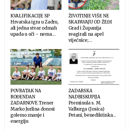
KVALIFIKACIJE SP
ŽIVOTINJE VIŠE NE
Hrvatska igra u Zadru,
SKAPAVAJU OD ŽEĐI
ali jedna stvar odmah
Grad i Županija
upada u oči – nema…
reagirali na apel
vijećnice;…
POVRATAK NA
ZADARSKA
ROĐENDAN
NADBISKUPIJA
ZADARNOVE Trener
Preminula s. M.
Marko Jurlina donosi
Valburga (Josica)
golemo znanje i
Petani, benediktinka…
energiju