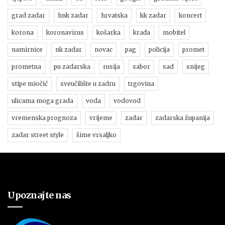
grad zadar
hnk zadar
hrvatska
kk zadar
koncert
korona
koronavirus
košarka
krađa
mobitel
namirnice
nk zadar
novac
pag
policija
promet
prometna
pu zadarska
rusija
sabor
sad
snijeg
stipe miočić
sveučilište u zadru
trgovina
ulicama moga grada
voda
vodovod
vremenska prognoza
vrijeme
zadar
zadarska županija
zadar street style
šime vrsaljko
Upoznajte nas