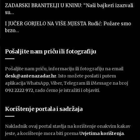
ZADARSKI BRANITELJI U KNINU: “Naši bajkeri izazvali
su…
I JUČER GORJELO NA VIŠE MJESTA Rudić: Požare smo
brzo…
Pošaljite nam priču ili fotografiju
Pošaljite nam priču, informaciju ili fotografiju na email
desk@antenazadar.hr
. Isto možete poslati i putem
aplikacija WhatsApp, Viber, Telegram ili iMessage na broj
092 2222 972
, rado ćemo je istražiti i objaviti.
Korištenje portala i sadržaja
Nakladnik ovaj portal stavlja na korištenje onakvim kakav
jeste, a korištenje mora biti prema
U
vjetima korištenja
.