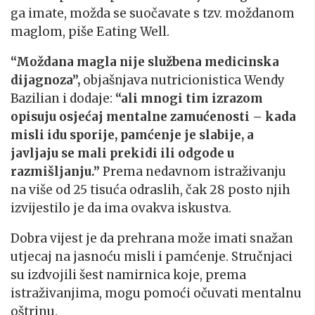
ga imate, možda se suočavate s tzv. moždanom
maglom, piše Eating Well.
“Moždana magla nije službena medicinska
dijagnoza”,
objašnjava nutricionistica Wendy
Bazilian i dodaje:
“ali mnogi tim izrazom
opisuju osjećaj mentalne zamućenosti – kada
misli idu sporije, pamćenje je slabije, a
javljaju se mali prekidi ili odgode u
razmišljanju.”
Prema nedavnom istraživanju
na više od 25 tisuća odraslih, čak 28 posto njih
izvijestilo je da ima ovakva iskustva.
Dobra vijest je da prehrana može imati snažan
utjecaj na jasnoću misli i pamćenje. Stručnjaci
su izdvojili šest namirnica koje, prema
istraživanjima, mogu pomoći očuvati mentalnu
oštrinu.