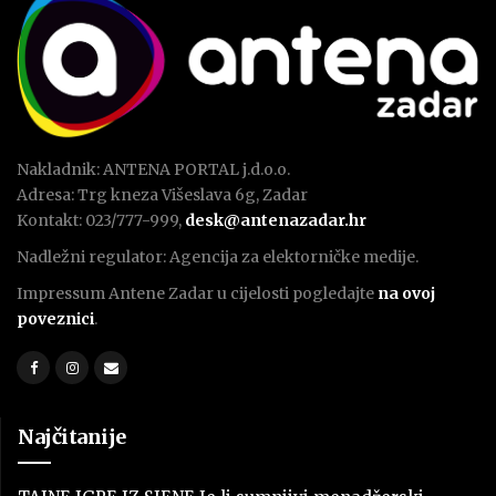
Nakladnik: ANTENA PORTAL j.d.o.o.
Adresa: Trg kneza Višeslava 6g, Zadar
Kontakt: 023/777-999,
desk@antenazadar.hr
Nadležni regulator: Agencija za elektorničke medije.
Impressum Antene Zadar u cijelosti pogledajte
na ovoj
poveznici
.
Najčitanije