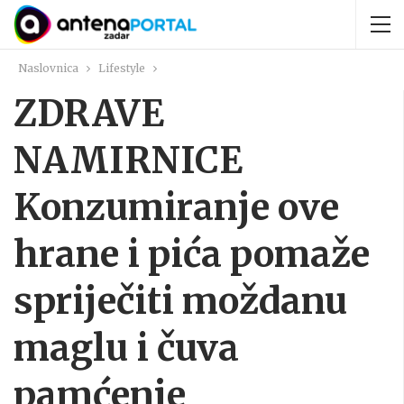
Naslovnica
Lifestyle
ZDRAVE
NAMIRNICE
Konzumiranje ove
hrane i pića pomaže
spriječiti moždanu
maglu i čuva
pamćenje