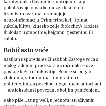
karotenoide i flavonoide, nutrijente koji
poboljšavaju opskrbu mozga kisikom i
hranjivim tvarima te smanjuju
neuroinflamaciju. Primjeri su kelj, špinat,
rukola, blitva, kinesko zelje (bok choy). Možete
ih dodati u smoothie, kajganu, tjesteninu ili
salatu.
Bobičasto voće
Bazilian uspoređuje učinak bobičastoga voća s
nadogradnjom procesora na računalu – sve
postaje brže i učinkovitije. Bobice su bogate
vlaknima, vitaminima, mineralima i
polifenolima, a posebnu ulogu imaju antocijani
– antioksidansi povezani s boljim pamćenjem.
Kako piše Eating Well, u jednom istraživanju