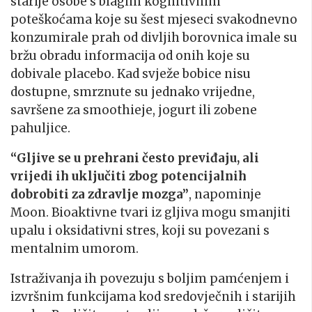
starije osobe s blagim kognitivnim
poteškoćama koje su šest mjeseci svakodnevno
konzumirale prah od divljih borovnica imale su
bržu obradu informacija od onih koje su
dobivale placebo. Kad svježe bobice nisu
dostupne, smrznute su jednako vrijedne,
savršene za smoothieje, jogurt ili zobene
pahuljice.
“Gljive se u prehrani često previđaju, ali
vrijedi ih uključiti zbog potencijalnih
dobrobiti za zdravlje mozga”
, napominje
Moon. Bioaktivne tvari iz gljiva mogu smanjiti
upalu i oksidativni stres, koji su povezani s
mentalnim umorom.
Istraživanja ih povezuju s boljim pamćenjem i
izvršnim funkcijama kod sredovječnih i starijih