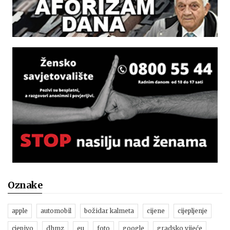
Oznake
apple
automobil
božidar kalmeta
cijene
cijepljenje
cjepivo
dhmz
eu
foto
google
gradsko vijeće