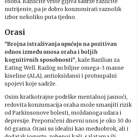
osoba. Različite vrste gljiva sadrže različite
nutrijente, pa je dobro konzumirati raznolik
izbor nekoliko puta tjedno.
Orasi
“Brojna istraživanja upućuju na pozitivan
odnos između unosa oraha i boljih
kognitivnih sposobnosti”
, kaže Bazilian za
Eating Well. Razlog su biljne omega-3 masne
kiseline (ALA), antioksidansi i protuupalni
spojevi koje sadrže.
Osim kratkotrajne podrške mentalnoj jasnoći,
redovita konzumacija oraha može smanjiti rizik
od Parkinsonove bolesti, moždanoga udara i
depresije. Preporučeni dnevni unos je oko 30 do
60 grama. Orasi su idealni kao međuobrok, ali i
dodatak jogurtu, zobenoj kaši, salatama ili