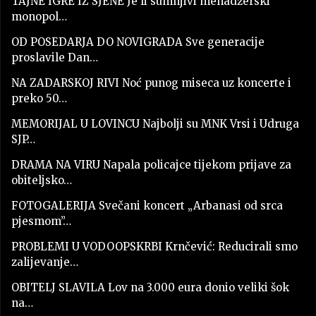
TAJNE IGRE IZ SJENE Je li sumnjivi menadžerski
monopol…
OD POSEDARJA DO NOVIGRADA Sve generacije
proslavile Dan…
NA ZADARSKOJ RIVI Noć punog miseca uz koncerte i
preko 50…
MEMORIJAL U LOVINCU Najbolji su MNK Vrsi i Udruga
SJP…
DRAMA NA VIRU Napala policajce tijekom prijave za
obiteljsko…
FOTOGALERIJA Svečani koncert „Arbanasi od srca
pjesmom”…
PROBLEMI U VODOOPSKRBI Krnčević: Reducirali smo
zalijevanje…
OBITELJ SLAVILA Lov na 3.000 eura donio veliki šok
na…