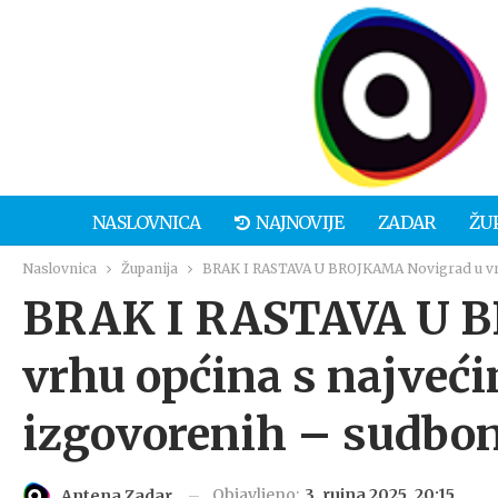
NASLOVNICA
NAJNOVIJE
ZADAR
ŽU
Naslovnica
Županija
BRAK I RASTAVA U BROJKAMA Novigrad u vrh
BRAK I RASTAVA U 
vrhu općina s najveć
izgovorenih – sudbon
Objavljeno:
3. rujna 2025. 20:15
Antena Zadar