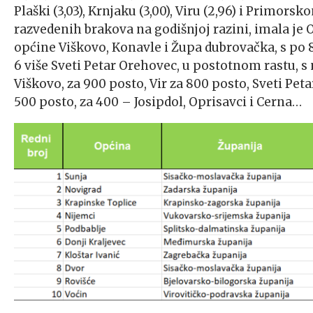
Plaški (3,03), Krnjaku (3,00), Viru (2,96) i Primor
razvedenih brakova na godišnjoj razini, imala je O
općine Viškovo, Konavle i Župa dubrovačka, s po 8 K
6 više Sveti Petar Orehovec, u postotnom rastu, 
Viškovo, za 900 posto, Vir za 800 posto, Sveti Pe
500 posto, za 400 – Josipdol, Oprisavci i Cerna…