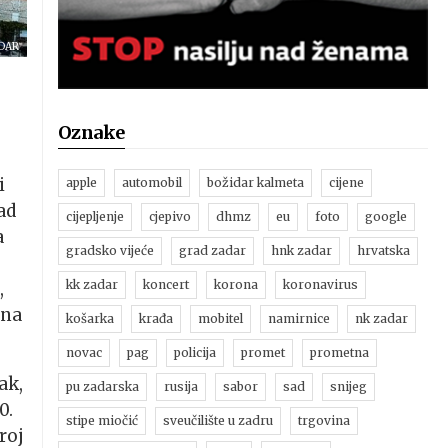
DAR
Oznake
i
apple
automobil
božidar kalmeta
cijene
ad
cijepljenje
cjepivo
dhmz
eu
foto
google
a
gradsko vijeće
grad zadar
hnk zadar
hrvatska
kk zadar
koncert
korona
koronavirus
,
 na
košarka
krađa
mobitel
namirnice
nk zadar
novac
pag
policija
promet
prometna
ak,
pu zadarska
rusija
sabor
sad
snijeg
0.
stipe miočić
sveučilište u zadru
trgovina
roj