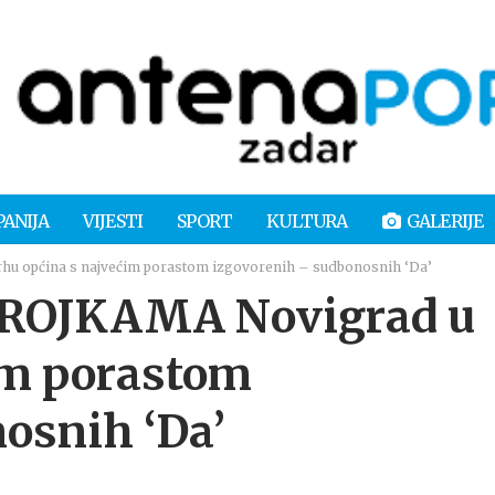
PANIJA
VIJESTI
SPORT
KULTURA
GALERIJE
u općina s najvećim porastom izgovorenih – sudbonosnih ‘Da’
BROJKAMA Novigrad u
im porastom
osnih ‘Da’