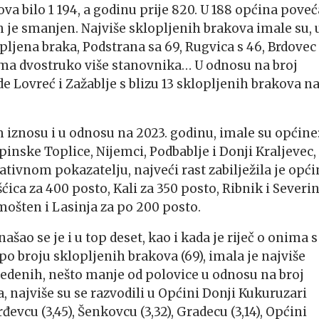
va bilo 1 194, a godinu prije 820. U 188 općina pove
alih je smanjen. Najviše sklopljenih brakova imale su, 
opljena braka, Podstrana sa 69, Rugvica s 46, Brdovec 
 ima dvostruko više stanovnika… U odnosu na broj
 Lovreć i Zažablje s blizu 13 sklopljenih brakova n
 iznosu i u odnosu na 2023. godinu, imale su općine
apinske Toplice, Nijemci, Podbablje i Donji Kraljevec,
elativnom pokazatelju, najveći rast zabilježila je opć
ćica za 400 posto, Kali za 350 posto, Ribnik i Severin
mošten i Lasinja za po 200 posto.
našao se je i u top deset, kao i kada je riječ o onima s
 po broju sklopljenih brakova (69), imala je najviše
zvedenih, nešto manje od polovice u odnosu na broj
 najviše su se razvodili u Općini Donji Kukuruzari
rđevcu (3,45), Šenkovcu (3,32), Gradecu (3,14), Općini