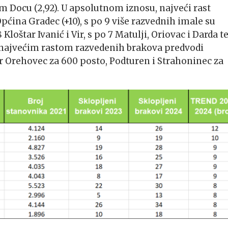
skom Docu (2,92). U apsolutnom iznosu, najveći rast
pćina Gradec (+10), s po 9 više razvednih imale su
loštar Ivanić i Vir, s po 7 Matulji, Oriovac i Darda te
s najvećim rastom razvedenih brakova predvodi
tar Orehovec za 600 posto, Podturen i Strahoninec za