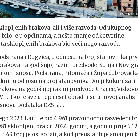
ANTENA ZA
klopljenih brakova, ali i više razvoda. Od ukupnog
 bilo je u općinama, a nešto manje od četvrtine
ta sklopljenih brakova bio veći nego razvoda.
odstrana i Rugvica, u odnosu na broj stanovnika prv
 brakova na godišnjoj razini predvode Sunja i Novigr
ivnom iznosu. Podstrana, Pitomača i Župa dubrovačk
ini, u odnosu na broj stanovnika Donji Kukuruzari,
brakova na godišnjoj razini predvode Gradec, Viškovo
r. Tko je sve u top deset obradili su u novoj analizi
 osnovu podataka DZS-a…
ego 2023. Lani je bio 4 961 pravomoćno razvedeni br
981 sklopljeni brak u 2024. godini, a godinu prije 5 12
u 49 broj je ostao isti, a kod preostalih je smanjen b