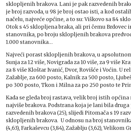
sklopljenih brakova. Lani je pak razvedenih brako
je broj razvoda, u 98 je broj ostao isti, a kod ost
načelu, najveće općine, a to su: Viškovo sa 84 skl
Otok s 45 sklopljena braka, ali pri čemu Brdovec
stanovnika, po broju sklopljenih brakova predvode
1.000 stanovnika…
Najveći porast sklopljenih brakova, u apsolutnom
Sunja za 12 više, Novigrada za 10 više, za 9 više Kr
za 8 više Kloštar Ivanić, Dvor, Rovišće i Voćin. U r
Zažablje, za 600 posto, Kalnik za 500 posto, Ljubeš
po 300 posto, Tkon i Milna za po 250 posto te Pri
Kada se gleda broj rastava, velik broj istih općina 
najviše brakova. Podstrana koja je lani bila druga
razvedenih brakova (25), slijedi Pitomača s 19 ra
sklopljenih brakova. U odnosu na broj stanovnika,
(4,63), Farkaševcu (3,84), Zažablju (3,62), Velikom G