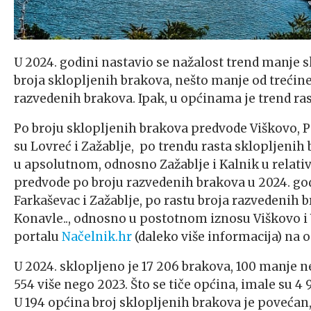
U 2024. godini nastavio se nažalost trend manje s
broja sklopljenih brakova, nešto manje od trećine
razvedenih brakova. Ipak, u općinama je trend ras
Po broju sklopljenih brakova predvode Viškovo, P
su Lovreć i Zažablje, po trendu rasta sklopljenih
u apsolutnom, odnosno Zažablje i Kalnik u relat
predvode po broju razvedenih brakova u 2024. god
Farkaševac i Zažablje, po rastu broja razvedenih 
Konavle.., odnosno u postotnom iznosu Viškovo i Vi
portalu
Načelnik.hr
(daleko više informacija) na
U 2024. sklopljeno je 17 206 brakova, 100 manje n
554 više nego 2023. Što se tiče općina, imale su 4 
U 194 općina broj sklopljenih brakova je povećan, 