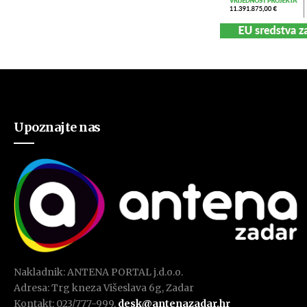
Upoznajte nas
Nakladnik: ANTENA PORTAL j.d.o.o.
Adresa: Trg kneza Višeslava 6g, Zadar
Kontakt: 023/777-999,
desk@antenazadar.hr