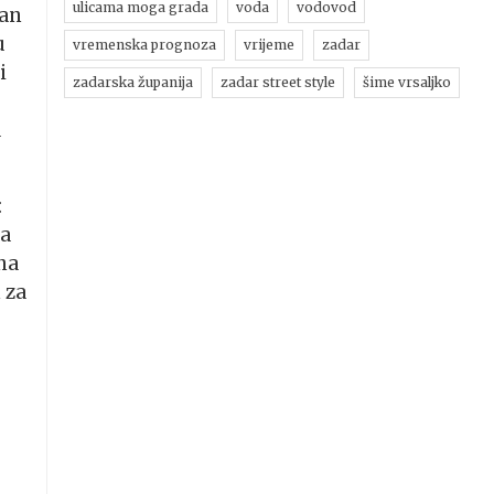
ulicama moga grada
voda
vodovod
ćan
u
vremenska prognoza
vrijeme
zadar
i
zadarska županija
zadar street style
šime vrsaljko
a
:
 a
ina
 za