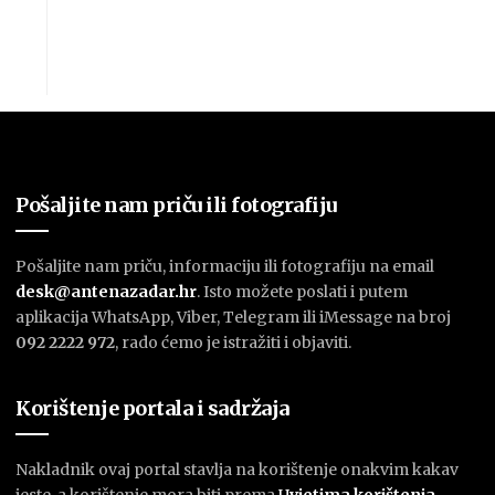
Pošaljite nam priču ili fotografiju
Pošaljite nam priču, informaciju ili fotografiju na email
desk@antenazadar.hr
. Isto možete poslati i putem
aplikacija WhatsApp, Viber, Telegram ili iMessage na broj
092 2222 972
, rado ćemo je istražiti i objaviti.
Korištenje portala i sadržaja
Nakladnik ovaj portal stavlja na korištenje onakvim kakav
jeste, a korištenje mora biti prema
U
vjetima korištenja
.