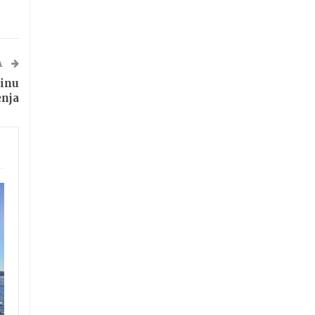
A
inu
enja