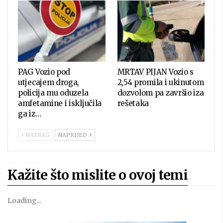
PAG Vozio pod
MRTAV PIJAN Vozio s
utjecajem droga,
2,54 promila i ukinutom
policija mu oduzela
dozvolom pa završio iza
amfetamine i isključila
rešetaka
ga iz…
NATRAG
NAPRIJED
Kažite što mislite o ovoj temi
Loading...