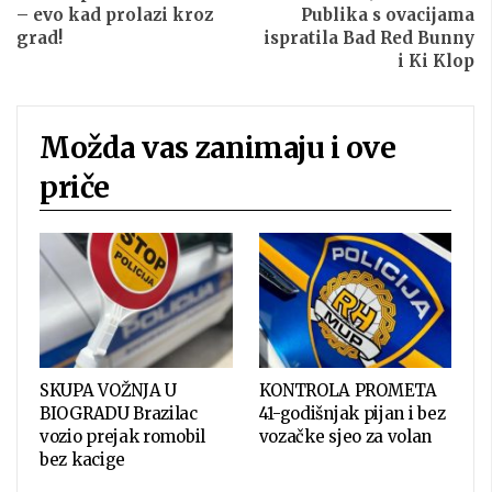
– evo kad prolazi kroz
Publika s ovacijama
grad!
ispratila Bad Red Bunny
i Ki Klop
Možda vas zanimaju i ove
priče
SKUPA VOŽNJA U
KONTROLA PROMETA
BIOGRADU Brazilac
41-godišnjak pijan i bez
vozio prejak romobil
vozačke sjeo za volan
bez kacige