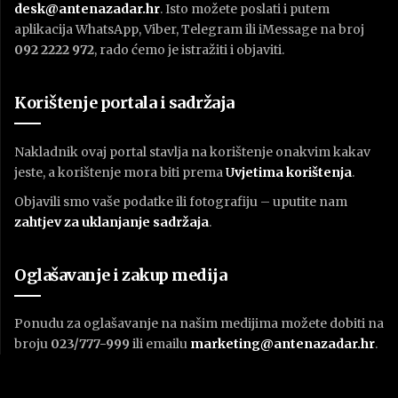
desk@antenazadar.hr
. Isto možete poslati i putem
aplikacija WhatsApp, Viber, Telegram ili iMessage na broj
092 2222 972
, rado ćemo je istražiti i objaviti.
Korištenje portala i sadržaja
Nakladnik ovaj portal stavlja na korištenje onakvim kakav
jeste, a korištenje mora biti prema
U
vjetima korištenja
.
Objavili smo vaše podatke ili fotografiju – uputite nam
zahtjev za uklanjanje sadržaja
.
Oglašavanje i zakup medija
Ponudu za oglašavanje na našim medijima možete dobiti na
broju
023/777-999
ili emailu
marketing@antenazadar.hr
.