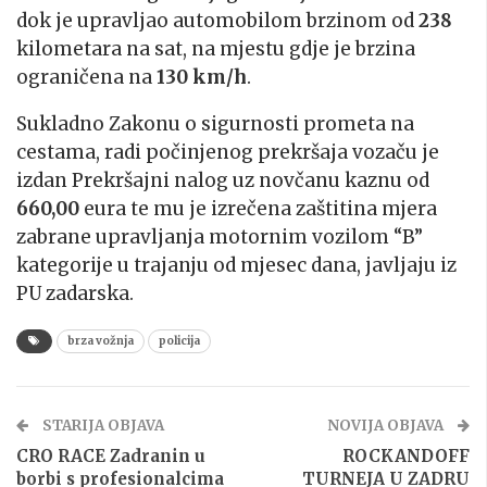
dok je upravljao automobilom brzinom od
238
kilometara na sat, na mjestu gdje je brzina
ograničena na
130 km/h
.
Sukladno Zakonu o sigurnosti prometa na
cestama, radi počinjenog prekršaja vozaču je
izdan Prekršajni nalog uz novčanu kaznu od
660,00
eura te mu je izrečena zaštitina mjera
zabrane upravljanja motornim vozilom “B”
kategorije u trajanju od mjesec dana, javljaju iz
PU zadarska.
brza vožnja
policija
STARIJA OBJAVA
NOVIJA OBJAVA
CRO RACE Zadranin u
ROCKANDOFF
borbi s profesionalcima
TURNEJA U ZADRU