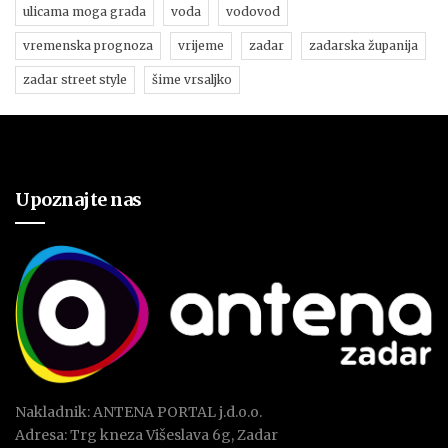
ulicama moga grada
voda
vodovod
vremenska prognoza
vrijeme
zadar
zadarska županija
zadar street style
šime vrsaljko
Upoznajte nas
Nakladnik: ANTENA PORTAL j.d.o.o.
Adresa: Trg kneza Višeslava 6g, Zadar