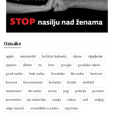
Oznake
apple
automobil
božidar kalmeta
cijene
cijepljenje
cjepivo
dhmz
eu
foto
google
gradsko vijeće
grad zadar
hnk zadar
hrvatska
kk zadar
koncert
korona
koronavirus
košarka
krađa
mobitel
namirnice
nk zadar
novac
pag
policija
promet
prometna
pu zadarska
rusija
sabor
sad
snijeg
stipe miočić
sveučilište u zadru
trgovina