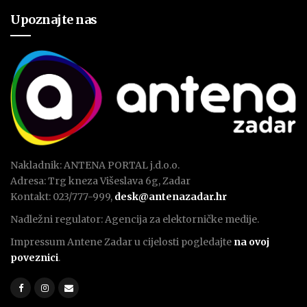
Upoznajte nas
Nakladnik: ANTENA PORTAL j.d.o.o.
Adresa: Trg kneza Višeslava 6g, Zadar
Kontakt: 023/777-999,
desk@antenazadar.hr
Nadležni regulator: Agencija za elektorničke medije.
Impressum Antene Zadar u cijelosti pogledajte
na ovoj
poveznici
.