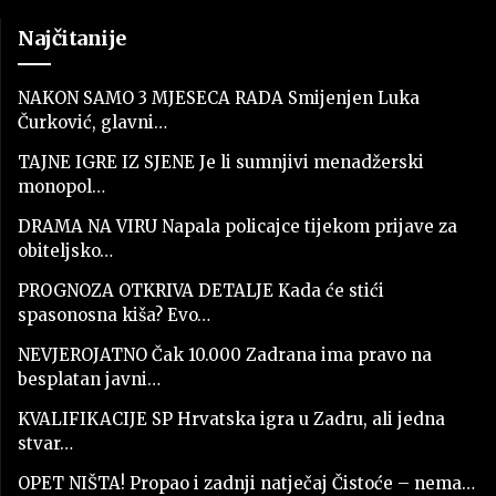
Najčitanije
NAKON SAMO 3 MJESECA RADA Smijenjen Luka
Čurković, glavni…
TAJNE IGRE IZ SJENE Je li sumnjivi menadžerski
monopol…
DRAMA NA VIRU Napala policajce tijekom prijave za
obiteljsko…
PROGNOZA OTKRIVA DETALJE Kada će stići
spasonosna kiša? Evo…
NEVJEROJATNO Čak 10.000 Zadrana ima pravo na
besplatan javni…
KVALIFIKACIJE SP Hrvatska igra u Zadru, ali jedna
stvar…
OPET NIŠTA! Propao i zadnji natječaj Čistoće – nema…