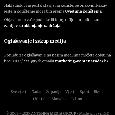
Nakladnik ovaj portal stavlja na korištenje onakvim kakav
jeste, a korištenje mora biti prema
U
vjetima korištenja
.
Objavili smo vaše podatke ili fotografiju – uputite nam
zahtjev za uklanjanje sadržaja
.
Oglašavanje i zakup medija
Ponudu za oglašavanje na našim medijima možete dobiti na
broju
023/777-999
ili emailu
marketing@antenazadar.hr
.
Sve vijesti
Zadar
Županija
Vijesti
Sport
Biznis
Lifestyle
Showbiz
Tehno
© 2007. - 2025.
ANTENNA MEDIA GROUP
• Made with ♥ in ZD