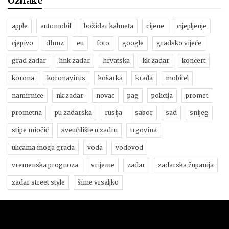
Oznake
apple
automobil
božidar kalmeta
cijene
cijepljenje
cjepivo
dhmz
eu
foto
google
gradsko vijeće
grad zadar
hnk zadar
hrvatska
kk zadar
koncert
korona
koronavirus
košarka
krađa
mobitel
namirnice
nk zadar
novac
pag
policija
promet
prometna
pu zadarska
rusija
sabor
sad
snijeg
stipe miočić
sveučilište u zadru
trgovina
ulicama moga grada
voda
vodovod
vremenska prognoza
vrijeme
zadar
zadarska županija
zadar street style
šime vrsaljko