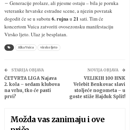
Generacije prolaze, ali pjesme ostaju – bila je poruka
–
veteranke hrvatske estradne scene, a njezin povratak
6. rujna
21
dogodit će se u subotu
u
sati. Tim će
koncertom Vuica zatvoriti ovosezonsku manifestaciju
Virsko ljeto. Ulaz je besplatan.
Alka Vuica
virsko ljeto
STARIJA OBJAVA
NOVIJA OBJAVA
ČETVRTA LIGA Najava
VELIKIH 100 HNK
2. kola – sedam klubova
Velebit Benkovac slavi
na vrhu, tko će pasti
stoljeće nogometa – u
prvi?
goste stiže Hajduk Split!
Možda vas zanimaju i ove
priče