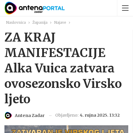
Naslovnica
Županija
Najave
ZA KRAJ
MANIFESTACIJE
Alka Vuica zatvara
ovosezonsko Virsko
ljeto
Objavljeno:
4. rujna 2025. 13:32
Antena Zadar