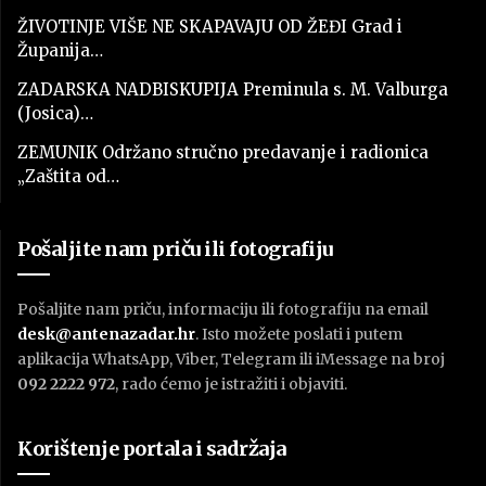
ŽIVOTINJE VIŠE NE SKAPAVAJU OD ŽEĐI Grad i
Županija…
ZADARSKA NADBISKUPIJA Preminula s. M. Valburga
(Josica)…
ZEMUNIK Održano stručno predavanje i radionica
„Zaštita od…
Pošaljite nam priču ili fotografiju
Pošaljite nam priču, informaciju ili fotografiju na email
desk@antenazadar.hr
. Isto možete poslati i putem
aplikacija WhatsApp, Viber, Telegram ili iMessage na broj
092 2222 972
, rado ćemo je istražiti i objaviti.
Korištenje portala i sadržaja