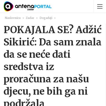
Naslovnica
Zadar
Događaji
POKAJALA SE? Adžić
Sikirić: Da sam znala
da se neće dati
sredstva iz
proračuna za našu
djecu, ne bih ga ni
podržala