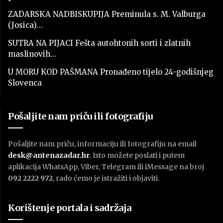
ZADARSKA NADBISKUPIJA Preminula s. M. Valburga
(Josica)…
SUTRA NA PIJACI Fešta autohtonih sorti i zlatnih
maslinovih…
U MORU KOD PAŠMANA Pronađeno tijelo 24-godišnjeg
Slovenca
Pošaljite nam priču ili fotografiju
Pošaljite nam priču, informaciju ili fotografiju na email
desk@antenazadar.hr
. Isto možete poslati i putem
aplikacija WhatsApp, Viber, Telegram ili iMessage na broj
092 2222 972
, rado ćemo je istražiti i objaviti.
Korištenje portala i sadržaja