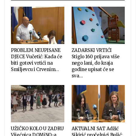
PROBLEM NEUPISANE
ZADARSKI VRTIĆI
DJECE Vučetić: Kada će
Stiglo 160 prijava više
biti gotovi vrtići na
nego lani, do kraja
Smiljevcu i Crvenim…
godine upisat će se
sva…
UŽIČKO KOLO U ZADRU
AKTUALNI SAT Adžić
Vijećnica DOMiNO-a
Sikirić pročelnici Bušić: