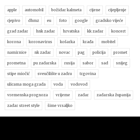
apple
automobil
božidar kalmeta
cijene
cijepljenje
cjepivo
dhmz
eu
foto
google
gradsko vijeće
grad zadar
hnk zadar
hrvatska
kk zadar
koncert
korona
koronavirus
košarka
krađa
mobitel
namirnice
nk zadar
novac
pag
policija
promet
prometna
pu zadarska
rusija
sabor
sad
snijeg
stipe miočić
sveučilište u zadru
trgovina
ulicama moga grada
voda
vodovod
vremenska prognoza
vrijeme
zadar
zadarska županija
zadar street style
šime vrsaljko