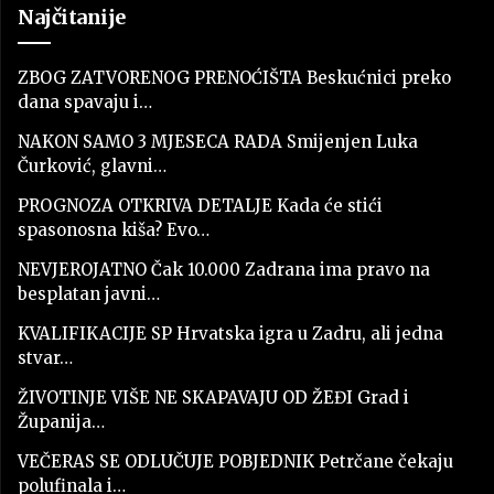
Najčitanije
ZBOG ZATVORENOG PRENOĆIŠTA Beskućnici preko
dana spavaju i…
NAKON SAMO 3 MJESECA RADA Smijenjen Luka
Čurković, glavni…
PROGNOZA OTKRIVA DETALJE Kada će stići
spasonosna kiša? Evo…
NEVJEROJATNO Čak 10.000 Zadrana ima pravo na
besplatan javni…
KVALIFIKACIJE SP Hrvatska igra u Zadru, ali jedna
stvar…
ŽIVOTINJE VIŠE NE SKAPAVAJU OD ŽEĐI Grad i
Županija…
VEČERAS SE ODLUČUJE POBJEDNIK Petrčane čekaju
polufinala i…