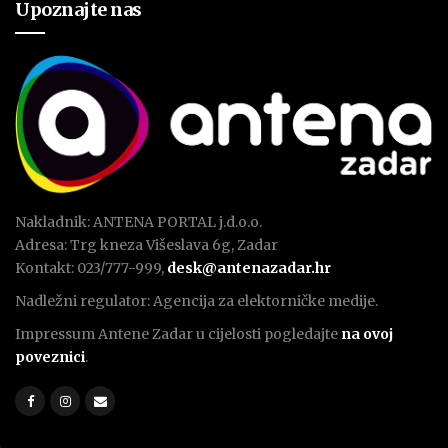
Upoznajte nas
Nakladnik: ANTENA PORTAL j.d.o.o.
Adresa: Trg kneza Višeslava 6g, Zadar
Kontakt: 023/777-999,
desk@antenazadar.hr
Nadležni regulator: Agencija za elektorničke medije.
Impressum Antene Zadar u cijelosti pogledajte
na ovoj
poveznici
.