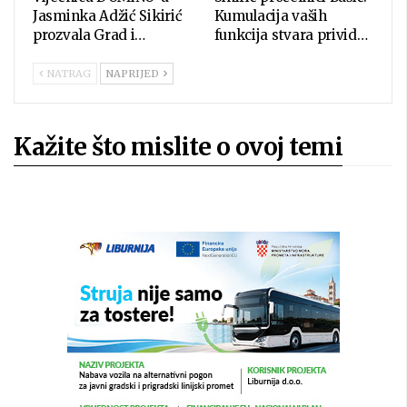
Jasminka Adžić Sikirić
Kumulacija vaših
prozvala Grad i…
funkcija stvara privid…
NATRAG
NAPRIJED
Kažite što mislite o ovoj temi