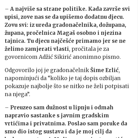
–
A najviše sa strane politike. Kada završe svi
upisi, zove nas se da upišemo dodatnu djecu.
Zovu svi: iz ureda gradonačelnika, dožupana,
župana, pročelnica Magaš osobno i njezina
tajnica. Tu djecu najčešće primamo jer se ne
želimo zamjerati vlasti
, pročitala je za
govornicom Adžić Sikirić anonimno pismo.
Odgovorilo joj je gradonačelnik
Šime Erlić
,
napominjući da “koliko je taj dopis ozbiljan
pokazuje najbolje što se nitko ne želi potpisati
na njega”.
–
Preuzeo sam dužnost u lipnju i odmah
napravio sastanke s javnim gradskim
vrtićima i privatnima. Poslao sam poruke da
smo dio istog sustava i da je moj cilj da