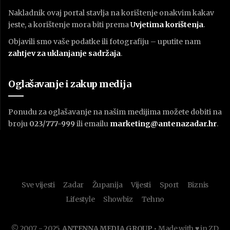
Nakladnik ovaj portal stavlja na korištenje onakvim kakav
jeste, a korištenje mora biti prema
U
vjetima korištenja
.
Objavili smo vaše podatke ili fotografiju – uputite nam
zahtjev za uklanjanje sadržaja
.
Oglašavanje i zakup medija
Ponudu za oglašavanje na našim medijima možete dobiti na
broju
023/777-999
ili emailu
marketing@antenazadar.hr
.
Sve vijesti
Zadar
Županija
Vijesti
Sport
Biznis
Lifestyle
Showbiz
Tehno
© 2007. - 2025.
ANTENNA MEDIA GROUP
• Made with ♥ in ZD