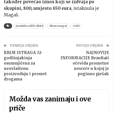
također povećao iznos koji se izdvaja po
skupini, 800, umjesto 650 eura
, istaknula je
Magaš.
jasminka adžić sikirić
tihana magaš
vrtići
STARIJA OBJAVA
NOVIJA OBJAVA
KRIM ISTRAGA 32-
NAJNOVIJE
godišnjakinja
INFORMACIJE Rezultati
osumnjičena za
očevida prometne
neovlaštenu
nesreće u kojoj je
proizvodnju i promet
poginuo pješak
drogama
Možda vas zanimaju i ove
priče