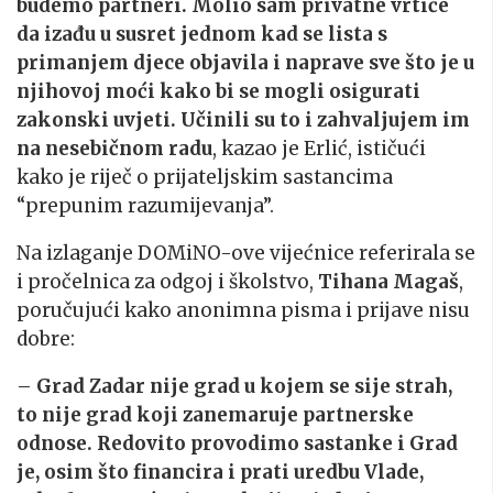
budemo partneri. Molio sam privatne vrtiće
da izađu u susret jednom kad se lista s
primanjem djece objavila i naprave sve što je u
njihovoj moći kako bi se mogli osigurati
zakonski uvjeti. Učinili su to i zahvaljujem im
na nesebičnom radu
, kazao je Erlić, ističući
kako je riječ o prijateljskim sastancima
“prepunim razumijevanja”.
Na izlaganje DOMiNO-ove vijećnice referirala se
i pročelnica za odgoj i školstvo,
Tihana Magaš
,
poručujući kako anonimna pisma i prijave nisu
dobre:
–
Grad Zadar nije grad u kojem se sije strah,
to nije grad koji zanemaruje partnerske
odnose. Redovito provodimo sastanke i Grad
je, osim što financira i prati uredbu Vlade,