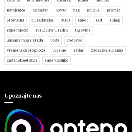
korona
koronavirus
košarka
krađa
mobitel
namirnice
nk zadar
novac
pag
policija
promet
prometna
pu zadarska
rusija
sabor
sad
snijeg
stipe miočić
sveučilište u zadru
trgovina
ulicama moga grada
voda
vodovod
vremenska prognoza
vrijeme
zadar
zadarska županija
zadar street style
šime vrsaljko
Upoznajte nas