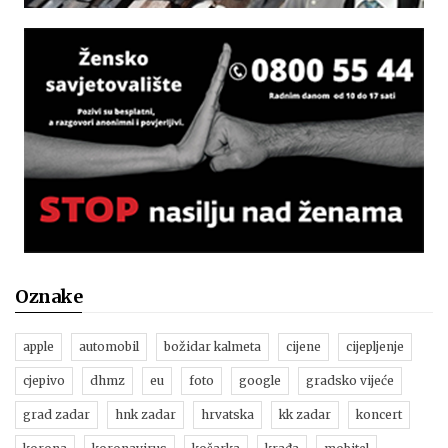
Oznake
apple
automobil
božidar kalmeta
cijene
cijepljenje
cjepivo
dhmz
eu
foto
google
gradsko vijeće
grad zadar
hnk zadar
hrvatska
kk zadar
koncert