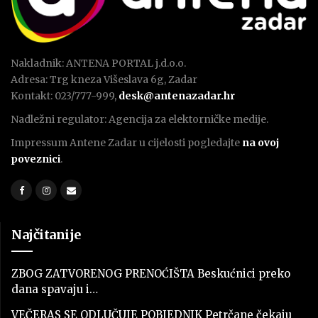
Nakladnik: ANTENA PORTAL j.d.o.o.
Adresa: Trg kneza Višeslava 6g, Zadar
Kontakt: 023/777-999,
desk@antenazadar.hr
Nadležni regulator: Agencija za elektorničke medije.
Impressum Antene Zadar u cijelosti pogledajte
na ovoj
poveznici
.
Najčitanije
ZBOG ZATVORENOG PRENOĆIŠTA Beskućnici preko
dana spavaju i…
VEČERAS SE ODLUČUJE POBJEDNIK Petrčane čekaju