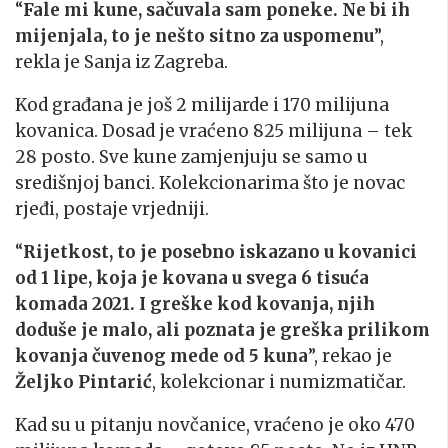
“
Fale mi kune, sačuvala sam poneke. Ne bi ih
mijenjala, to je nešto sitno za uspomenu
”,
rekla je Sanja iz Zagreba.
Kod građana je još 2 milijarde i 170 milijuna
kovanica. Dosad je vraćeno 825 milijuna – tek
28 posto. Sve kune zamjenjuju se samo u
središnjoj banci. Kolekcionarima što je novac
rjeđi, postaje vrjedniji.
“
Rijetkost, to je posebno iskazano u kovanici
od 1 lipe, koja je kovana u svega 6 tisuća
komada 2021. I greške kod kovanja, njih
doduše je malo, ali poznata je greška prilikom
kovanja čuvenog mede od 5 kuna
”, rekao je
Željko Pintarić
, kolekcionar i numizmatičar.
Kad su u pitanju novčanice, vraćeno je oko 470