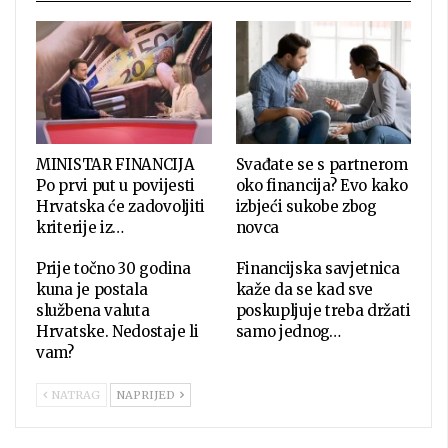
MINISTAR FINANCIJA
Svađate se s partnerom
Po prvi put u povijesti
oko financija? Evo kako
Hrvatska će zadovoljiti
izbjeći sukobe zbog
kriterije iz…
novca
Prije točno 30 godina
Financijska savjetnica
kuna je postala
kaže da se kad sve
službena valuta
poskupljuje treba držati
Hrvatske. Nedostaje li
samo jednog…
vam?
NATRAG
NAPRIJED