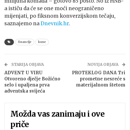
milijuna komada – gotovo 85 posto. No iz HNB-
a ističu da će se one moći neograničeno
mijenjati, po fiksnom konverzijskom tečaju,
saznajemo na
Dnevnik.hr
.
financije
kune
STARIJA OBJAVA
NOVIJA OBJAVA
ADVENT U VIRU
PROTEKLOG DANA Tri
Otvoreno dječje Božićno
prometne nesreće s
selo i upaljena prva
materijalnom štetom
adventska svijeća
Možda vas zanimaju i ove
priče