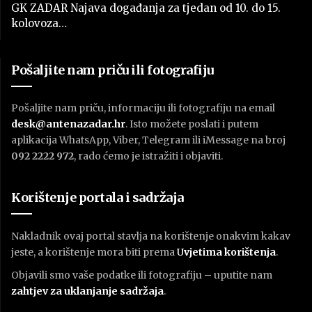
GK ZADAR Najava događanja za tjedan od 10. do 15.
kolovoza…
Pošaljite nam priču ili fotografiju
Pošaljite nam priču, informaciju ili fotografiju na email
desk@antenazadar.hr
. Isto možete poslati i putem
aplikacija WhatsApp, Viber, Telegram ili iMessage na broj
092 2222 972
, rado ćemo je istražiti i objaviti.
Korištenje portala i sadržaja
Nakladnik ovaj portal stavlja na korištenje onakvim kakav
jeste, a korištenje mora biti prema
U
vjetima korištenja
.
Objavili smo vaše podatke ili fotografiju – uputite nam
zahtjev za uklanjanje sadržaja
.