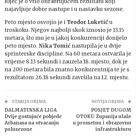
Riječ je o vrlo ohrabrujućem rezultatu koji
najavljuje dobre nastupe i u nastavku sezone.
Peto mjesto osvojio je i
Teodor Luketić
u
troskoku. Njegov najbolji skok iznosio je 13.15
metara, što mu je u jakoj konkurenciji donijelo
peto mjesto.
Nika Tomić
nastupila je u dvije
sprinterske discipline. Na 60 metara ostvarila je
vrijeme 8.13 sekundi i zauzela 18. mjesto, dok je
na 200 metara bila znatno konkurentnija te je s
rezultatom 26.18 sekundi završila na 12. mjestu.
STARIJA OBJAVA
NOVIJA OBJAVA
DALMATINSKA LIGA
POSJET DUGOM
Dvije gostujuće pobjede
OTOKU Županija ulaže
Arbanasa na otvaranju
u prometnu i obrazovnu
polusezone
infrastrukturu