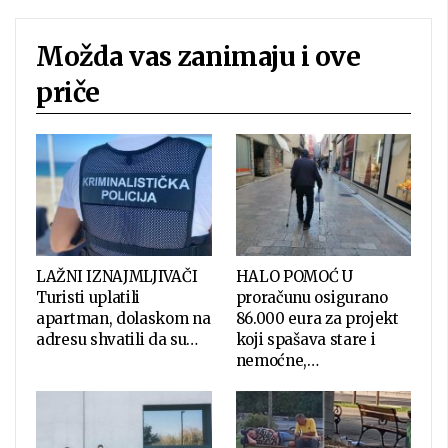
Možda vas zanimaju i ove
priče
LAŽNI IZNAJMLJIVAČI
HALO POMOĆ U
Turisti uplatili
proračunu osigurano
apartman, dolaskom na
86.000 eura za projekt
adresu shvatili da su…
koji spašava stare i
nemoćne,…