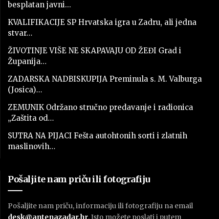
besplatan javni…
KVALIFIKACIJE SP Hrvatska igra u Zadru, ali jedna
stvar…
ŽIVOTINJE VIŠE NE SKAPAVAJU OD ŽEĐI Grad i
Županija…
ZADARSKA NADBISKUPIJA Preminula s. M. Valburga
(Josica)…
ZEMUNIK Održano stručno predavanje i radionica
„Zaštita od…
SUTRA NA PIJACI Fešta autohtonih sorti i zlatnih
maslinovih…
Pošaljite nam priču ili fotografiju
Pošaljite nam priču, informaciju ili fotografiju na email
desk@antenazadar.hr
. Isto možete poslati i putem