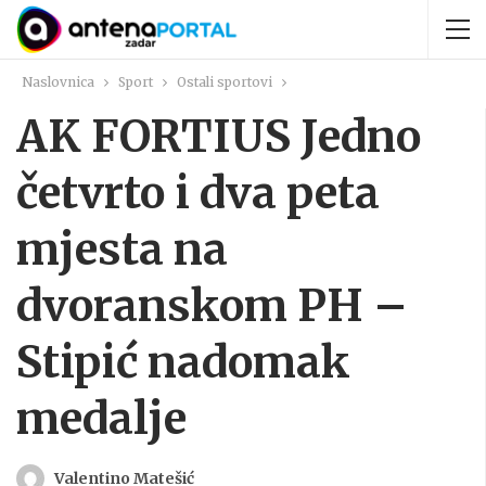
Naslovnica
Sport
Ostali sportovi
AK FORTIUS Jedno
četvrto i dva peta
mjesta na
dvoranskom PH –
Stipić nadomak
medalje
Valentino Matešić