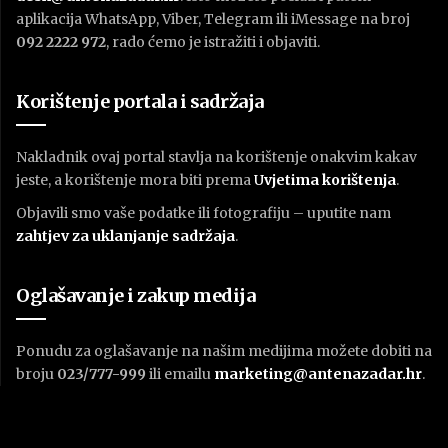
aplikacija WhatsApp, Viber, Telegram ili iMessage na broj
092 2222 972
, rado ćemo je istražiti i objaviti.
Korištenje portala i sadržaja
Nakladnik ovaj portal stavlja na korištenje onakvim kakav
jeste, a korištenje mora biti prema
U
vjetima korištenja
.
Objavili smo vaše podatke ili fotografiju – uputite nam
zahtjev za uklanjanje sadržaja
.
Oglašavanje i zakup medija
Ponudu za oglašavanje na našim medijima možete dobiti na
broju
023/777-999
ili emailu
marketing@antenazadar.hr
.