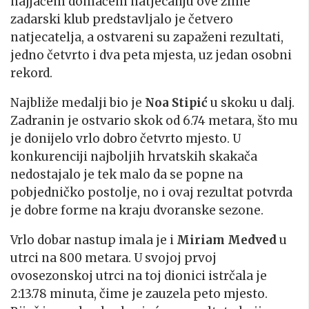
najjačem domaćem natjecanju ove zime
zadarski klub predstavljalo je četvero
natjecatelja, a ostvareni su zapaženi rezultati,
jedno četvrto i dva peta mjesta, uz jedan osobni
rekord.
Najbliže medalji bio je
Noa Stipić
u skoku u dalj.
Zadranin je ostvario skok od 6.74 metara, što mu
je donijelo vrlo dobro četvrto mjesto. U
konkurenciji najboljih hrvatskih skakača
nedostajalo je tek malo da se popne na
pobjedničko postolje, no i ovaj rezultat potvrda
je dobre forme na kraju dvoranske sezone.
Vrlo dobar nastup imala je i
Miriam Medved
u
utrci na 800 metara. U svojoj prvoj
ovosezonskoj utrci na toj dionici istrčala je
2:13.78 minuta, čime je zauzela peto mjesto.