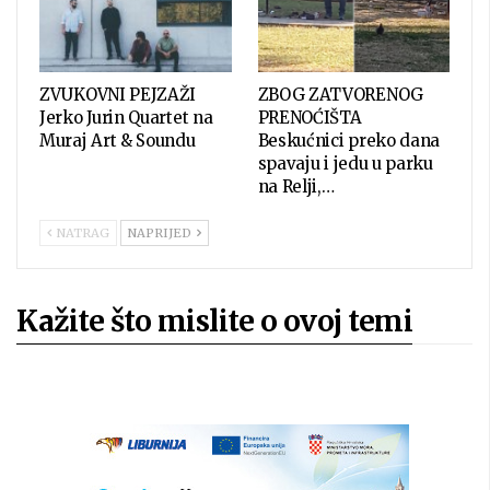
ZVUKOVNI PEJZAŽI
ZBOG ZATVORENOG
Jerko Jurin Quartet na
PRENOĆIŠTA
Muraj Art & Soundu
Beskućnici preko dana
spavaju i jedu u parku
na Relji,…
NATRAG
NAPRIJED
Kažite što mislite o ovoj temi