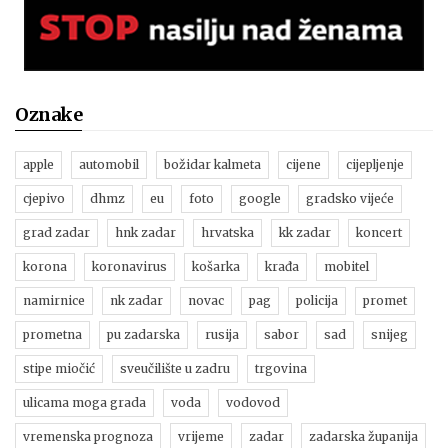
Oznake
apple
automobil
božidar kalmeta
cijene
cijepljenje
cjepivo
dhmz
eu
foto
google
gradsko vijeće
grad zadar
hnk zadar
hrvatska
kk zadar
koncert
korona
koronavirus
košarka
krađa
mobitel
namirnice
nk zadar
novac
pag
policija
promet
prometna
pu zadarska
rusija
sabor
sad
snijeg
stipe miočić
sveučilište u zadru
trgovina
ulicama moga grada
voda
vodovod
vremenska prognoza
vrijeme
zadar
zadarska županija