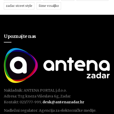
zadar street style
šime vrsaljko
Upoznajte nas
Nakladnik: ANTENA PORTAL j.d.o.o.
Adresa: Trg kneza Višeslava 6g, Zadar
Kontakt: 023/777-999,
desk@antenazadar.hr
Nadležni regulator: Agencija za elektorničke medije.