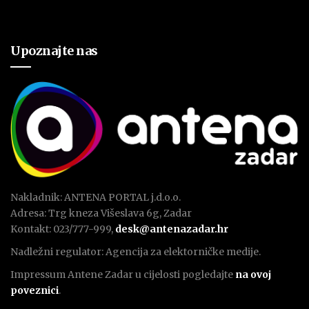
Upoznajte nas
Nakladnik: ANTENA PORTAL j.d.o.o.
Adresa: Trg kneza Višeslava 6g, Zadar
Kontakt: 023/777-999,
desk@antenazadar.hr
Nadležni regulator: Agencija za elektorničke medije.
Impressum Antene Zadar u cijelosti pogledajte
na ovoj
poveznici
.