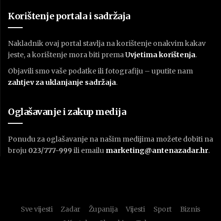
Korištenje portala i sadržaja
Nakladnik ovaj portal stavlja na korištenje onakvim kakav
jeste, a korištenje mora biti prema
U
vjetima korištenja
.
Objavili smo vaše podatke ili fotografiju – uputite nam
zahtjev za uklanjanje sadržaja
.
Oglašavanje i zakup medija
Ponudu za oglašavanje na našim medijima možete dobiti na
broju
023/777-999
ili emailu
marketing@antenazadar.hr
.
Sve vijesti
Zadar
Županija
Vijesti
Sport
Biznis