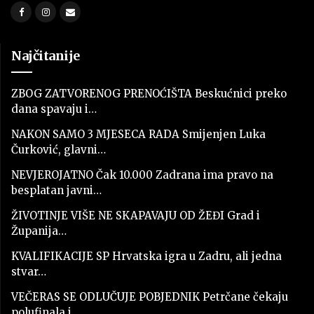
Najčitanije
ZBOG ZATVORENOG PRENOĆIŠTA Beskućnici preko
dana spavaju i…
NAKON SAMO 3 MJESECA RADA Smijenjen Luka
Čurković, glavni…
NEVJEROJATNO Čak 10.000 Zadrana ima pravo na
besplatan javni…
ŽIVOTINJE VIŠE NE SKAPAVAJU OD ŽEĐI Grad i
Županija…
KVALIFIKACIJE SP Hrvatska igra u Zadru, ali jedna
stvar…
VEČERAS SE ODLUČUJE POBJEDNIK Petrčane čekaju
polufinala i…