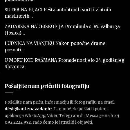
SUTRA NA PIJACI Fešta autohtonih sorti i zlatnih
maslinovih…
ZADARSKA NADBISKUPIJA Preminula s. M. Valburga
(Josica)…
LUDNICA NA VIŠNJIKU Nakon ponoćne drame
poznati…
U MORU KOD PAŠMANA Pronađeno tijelo 24-godišnjeg
Slovenca
Pošaljite nam priču ili fotografiju
Pošaljite nam priču, informaciju ili fotografiju na email
desk@antenazadar.hr
. Isto možete poslati i putem
aplikacija WhatsApp, Viber, Telegram ili iMessage na broj
092 2222 972
, rado ćemo je istražiti i objaviti.