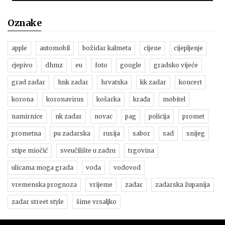
Oznake
apple
automobil
božidar kalmeta
cijene
cijepljenje
cjepivo
dhmz
eu
foto
google
gradsko vijeće
grad zadar
hnk zadar
hrvatska
kk zadar
koncert
korona
koronavirus
košarka
krađa
mobitel
namirnice
nk zadar
novac
pag
policija
promet
prometna
pu zadarska
rusija
sabor
sad
snijeg
stipe miočić
sveučilište u zadru
trgovina
ulicama moga grada
voda
vodovod
vremenska prognoza
vrijeme
zadar
zadarska županija
zadar street style
šime vrsaljko