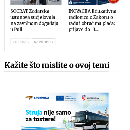
SOCRAT Zadarska
INOVACIJA Edukativna
ustanova sudjelovala
radionica o Zakonu o
na završnom događaju
radu i obračunu plaća;
u Puli
prijave do 13.…
NATRAG
NAPRIJED
Kažite što mislite o ovoj temi