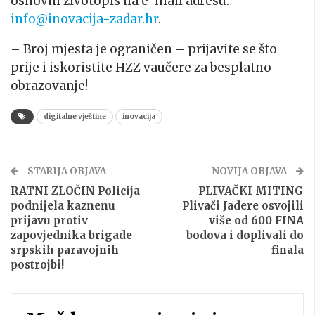
osnovni životopis na e-mail adresu:
info@inovacija-zadar.hr
.
– Broj mjesta je ograničen – prijavite se što
prije i iskoristite HZZ vaučere za besplatno
obrazovanje!
digitalne vještine
inovacija
STARIJA OBJAVA
NOVIJA OBJAVA
RATNI ZLOČIN Policija
PLIVAČKI MITING
podnijela kaznenu
Plivači Jadere osvojili
prijavu protiv
više od 600 FINA
zapovjednika brigade
bodova i doplivali do
srpskih paravojnih
finala
postrojbi!