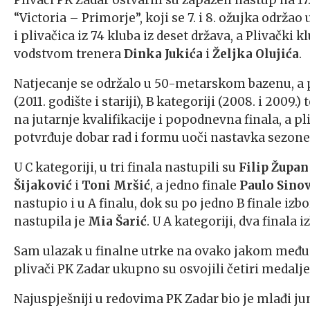
Plivači PK Zadar ostvarili su zapažen nastup na
“Victoria – Primorje”, koji se 7. i 8. ožujka održao
i plivačica iz 74 kluba iz deset država, a Plivački 
vodstvom trenera
Dinka Jukića
i
Željka Olujića
.
Natjecanje se održalo u 50-metarskom bazenu, a pl
(2011. godište i stariji), B kategoriji (2008. i 2009.)
na jutarnje kvalifikacije i popodnevna finala, a pl
potvrđuje dobar rad i formu uoči nastavka sezone
U C kategoriji, u tri finala nastupili su
Filip Župan
Šijaković
i
Toni Mršić
, a jedno finale
Paulo Sinov
nastupio i u A finalu, dok su po jedno B finale izbo
nastupila je
Mia Šarić
. U A kategoriji, dva finala i
Sam ulazak u finalne utrke na ovako jakom među
plivači PK Zadar ukupno su osvojili četiri medalje 
Najuspješniji u redovima PK Zadar bio je mlađi jun