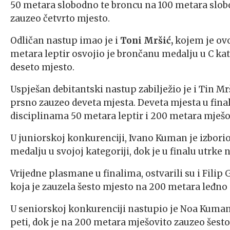
50 metara slobodno te broncu na 100 metara slobo
zauzeo četvrto mjesto.
Odličan nastup imao je i
Toni Mršić,
kojem je ovo 
metara leptir osvojio je brončanu medalju u C kate
deseto mjesto.
Uspješan debitantski nastup zabilježio je i Tin Mrš
prsno zauzeo deveta mjesta. Deveta mjesta u final
disciplinama 50 metara leptir i 200 metara mješo
U juniorskoj konkurenciji, Ivano Kuman je izborio
medalju u svojoj kategoriji, dok je u finalu utrke
Vrijedne plasmane u finalima, ostvarili su i Filip G
koja je zauzela šesto mjesto na 200 metara leđno
U seniorskoj konkurenciji nastupio je Noa Kuman, 
peti, dok je na 200 metara mješovito zauzeo šesto