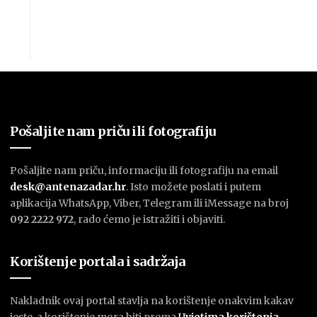
Pošaljite nam priču ili fotografiju
Pošaljite nam priču, informaciju ili fotografiju na email
desk@antenazadar.hr
. Isto možete poslati i putem
aplikacija WhatsApp, Viber, Telegram ili iMessage na broj
092 2222 972
, rado ćemo je istražiti i objaviti.
Korištenje portala i sadržaja
Nakladnik ovaj portal stavlja na korištenje onakvim kakav
jeste, a korištenje mora biti prema
U
vjetima korištenja
.