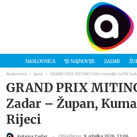
NASLOVNICA
NAJNOVIJE
ZADAR
ŽU
Naslovnica
Sport
GRAND PRIX MITING Četiri medalje za PK Zadar 
GRAND PRIX MITING Č
Zadar – Župan, Kuman
Rijeci
Objavljeno:
9. ožujka 2026. 13:06
Antena Zadar