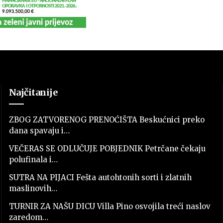
Najčitanije
ZBOG ZATVORENOG PRENOĆIŠTA Beskućnici preko
dana spavaju i…
VEČERAS SE ODLUČUJE POBJEDNIK Petrčane čekaju
polufinala i…
SUTRA NA PIJACI Fešta autohtonih sorti i zlatnih
maslinovih…
TURNIR ZA NAŠU DICU Villa Pino osvojila treći naslov
zaredom…