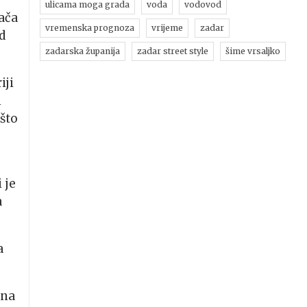
ulicama moga grada
voda
vodovod
vača
vremenska prognoza
vrijeme
zadar
d
zadarska županija
zadar street style
šime vrsaljko
iji
n
 što
i je
a
a
 na