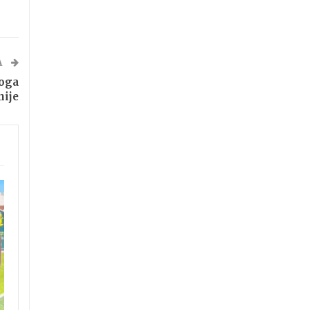
A
noga
nije