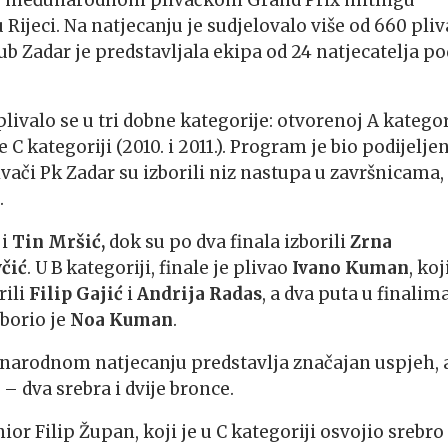
 17. međunarodnom plivačkom Grand Prix mitingu
 u Rijeci. Na natjecanju je sudjelovalo više od 660 pli
klub Zadar je predstavljala ekipa od 24 natjecatelja po
ivalo se u tri dobne kategorije: otvorenoj A kategor
 te C kategoriji (2010. i 2011.). Program je bio podijelje
ivači Pk Zadar su izborili niz nastupa u završnicama,
.
i
Tin Mršić,
dok su po dva finala izborili
Zrna
čić
. U B kategoriji, finale je plivao
Ivano Kuman
, koj
rili
Filip Gajić
i
Andrija Radas
, a dva puta u finalim
zborio je
Noa Kuman
.
narodnom natjecanju predstavlja značajan uspjeh, 
– dva srebra i dvije bronce.
ior Filip Župan, koji je u C kategoriji osvojio srebro