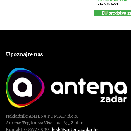
Upoznajte nas
Nakladnik: ANTENA PORTAL j.d.o.o.
Adresa: Trg kneza Višeslava 6g, Zadar
Kontakt: 023/777-999,
desk@antenazadar.hr