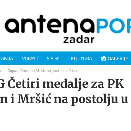
PANIJA
VIJESTI
SPORT
KULTURA
GALERIJE
– Župan, Kuman i Mršić na postolju u Rijeci
etiri medalje za PK
 i Mršić na postolju u