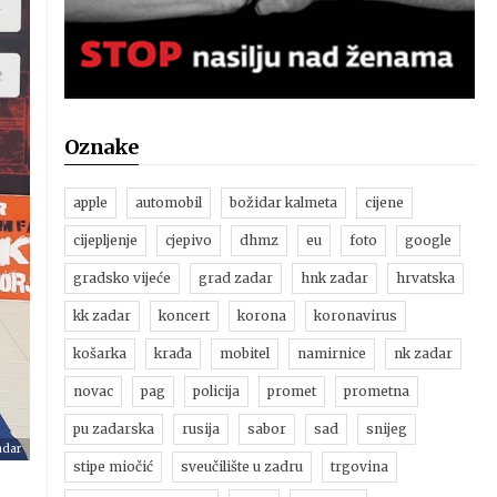
Oznake
apple
automobil
božidar kalmeta
cijene
cijepljenje
cjepivo
dhmz
eu
foto
google
gradsko vijeće
grad zadar
hnk zadar
hrvatska
kk zadar
koncert
korona
koronavirus
košarka
krađa
mobitel
namirnice
nk zadar
novac
pag
policija
promet
prometna
pu zadarska
rusija
sabor
sad
snijeg
adar
stipe miočić
sveučilište u zadru
trgovina