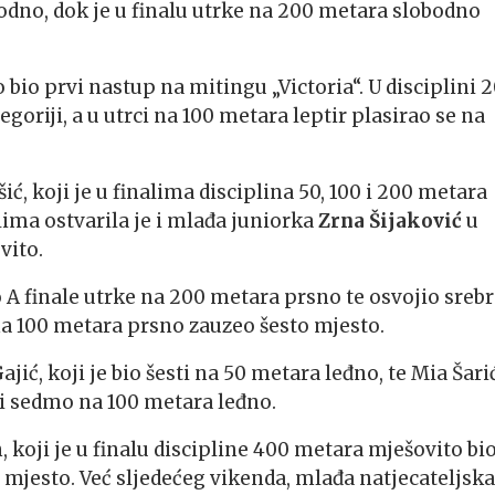
dno, dok je u finalu utrke na 200 metara slobodno
bio prvi nastup na mitingu „Victoria“. U disciplini 
goriji, a u utrci na 100 metara leptir plasirao se na
ić, koji je u finalima disciplina 50, 100 i 200 metara
ima ostvarila je i mlađa juniorka
Zrna Šijaković
u
vito.
 A finale utrke na 200 metara prsno te osvojio sreb
 na 100 metara prsno zauzeo šesto mjesto.
ajić, koji je bio šesti na 50 metara leđno, te Mia Šari
 i sedmo na 100 metara leđno.
koji je u finalu discipline 400 metara mješovito bi
 mjesto. Već sljedećeg vikenda, mlađa natjecateljska