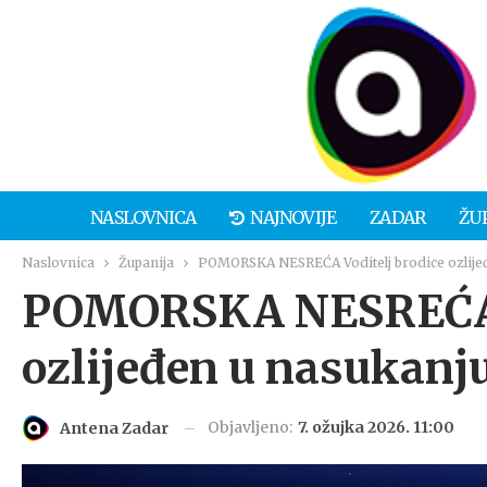
NASLOVNICA
NAJNOVIJE
ZADAR
ŽU
Naslovnica
Županija
POMORSKA NESREĆA Voditelj brodice ozlijeđ
POMORSKA NESREĆA V
ozlijeđen u nasukanju
Objavljeno:
7. ožujka 2026. 11:00
Antena Zadar