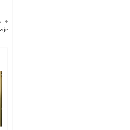
A
zije