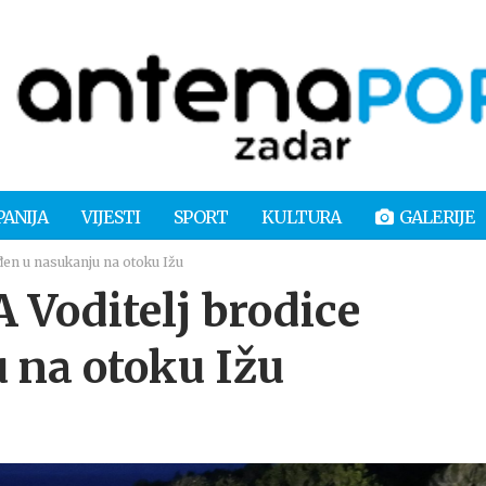
PANIJA
VIJESTI
SPORT
KULTURA
GALERIJE
en u nasukanju na otoku Ižu
oditelj brodice
 na otoku Ižu