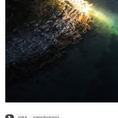
otok iž
pomorska nesreća