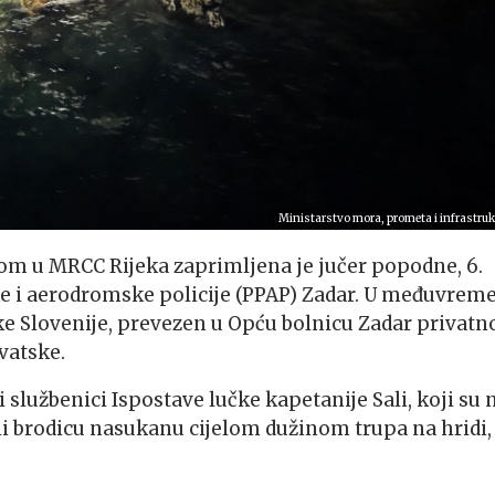
Ministarstvo mora, prometa i infrastruk
m u MRCC Rijeka zaprimljena je jučer popodne, 6.
ke i aerodromske policije (PPAP) Zadar. U međuvrem
like Slovenije, prevezen u Opću bolnicu Zadar privat
vatske.
lužbenici Ispostave lučke kapetanije Sali, koji su 
kli brodicu nasukanu cijelom dužinom trupa na hridi,