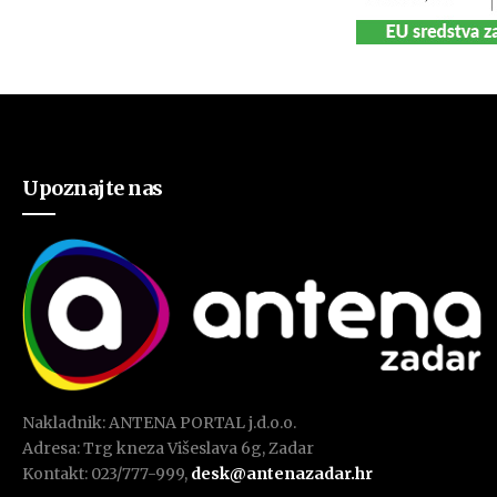
Upoznajte nas
Nakladnik: ANTENA PORTAL j.d.o.o.
Adresa: Trg kneza Višeslava 6g, Zadar
Kontakt: 023/777-999,
desk@antenazadar.hr