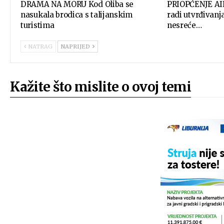
DRAMA NA MORU Kod Oliba se
PRIOPĆENJE AIN
nasukala brodica s talijanskim
radi utvrđivan
turistima
nesreće…
NATRAG
NAPRIJED
Kažite što mislite o ovoj temi