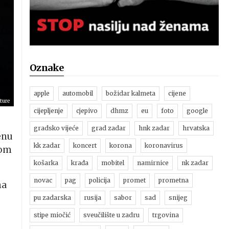
Oznake
apple
automobil
božidar kalmeta
cijene
ture
cijepljenje
cjepivo
dhmz
eu
foto
google
gradsko vijeće
grad zadar
hnk zadar
hrvatska
enu
kk zadar
koncert
korona
koronavirus
nom
košarka
krađa
mobitel
namirnice
nk zadar
novac
pag
policija
promet
prometna
na
pu zadarska
rusija
sabor
sad
snijeg
stipe miočić
sveučilište u zadru
trgovina