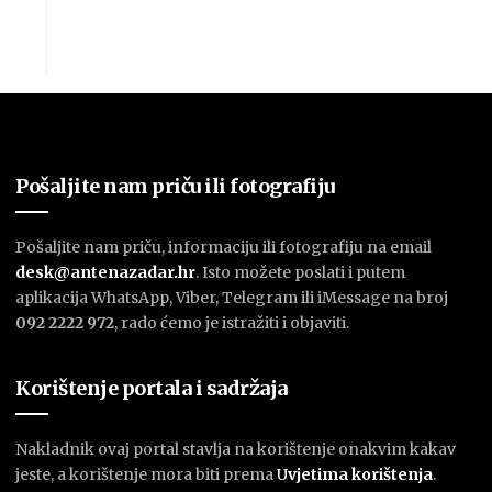
Pošaljite nam priču ili fotografiju
Pošaljite nam priču, informaciju ili fotografiju na email
desk@antenazadar.hr
. Isto možete poslati i putem
aplikacija WhatsApp, Viber, Telegram ili iMessage na broj
092 2222 972
, rado ćemo je istražiti i objaviti.
Korištenje portala i sadržaja
Nakladnik ovaj portal stavlja na korištenje onakvim kakav
jeste, a korištenje mora biti prema
U
vjetima korištenja
.