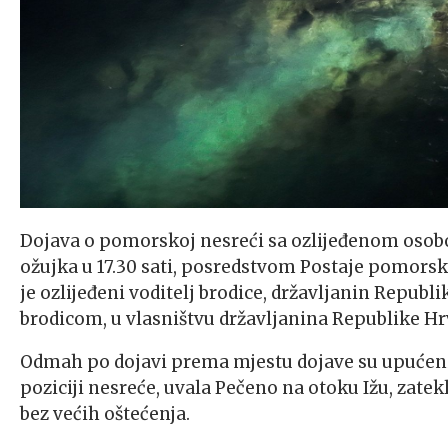
Dojava o pomorskoj nesreći sa ozlijeđenom osobo
ožujka u 17.30 sati, posredstvom Postaje pomors
je ozlijeđeni voditelj brodice, državljanin Repub
brodicom, u vlasništvu državljanina Republike Hr
Odmah po dojavi prema mjestu dojave su upućeni s
poziciji nesreće, uvala Pečeno na otoku Ižu, zate
bez većih oštećenja.