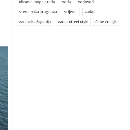
ulicama moga grada
voda
vodovod
vremenska prognoza
vrijeme
zadar
zadarska županija
zadar street style
šime vrsaljko