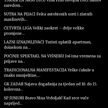
TURNIR ZA NAŠU DICU Villa Pino osvojila treći naslov
zaredom…
SUTRA NA PIJACI Fešta autohtonih sorti i zlatnih
maslinovih…
ČETVRTA LIGA Veliki zaokret – dvije velike
promjene…
LAŽNI IZNAJMLJIVAČI Turisti uplatili apartman,
dolaskom na…
POČINJE SPEKTAKL NA VIŠNJIKU Još ima vremena za
prijave na…
TRADICIONALNA MANIFESTACIJA Vrške ćakule u
znaku munještine,…
GK ZADAR Najava događanja za tjedan od 10. do 15.
kolovoza…
SP JUNIORI Bravo Nina Vrdoljak! Kad srce vuče
naprijed…