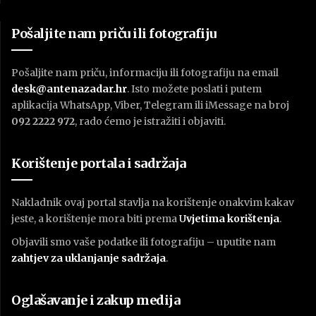
Pošaljite nam priču ili fotografiju
Pošaljite nam priču, informaciju ili fotografiju na email
desk@antenazadar.hr
. Isto možete poslati i putem
aplikacija WhatsApp, Viber, Telegram ili iMessage na broj
092 2222 972
, rado ćemo je istražiti i objaviti.
Korištenje portala i sadržaja
Nakladnik ovaj portal stavlja na korištenje onakvim kakav
jeste, a korištenje mora biti prema
U
vjetima korištenja
.
Objavili smo vaše podatke ili fotografiju – uputite nam
zahtjev za uklanjanje sadržaja
.
Oglašavanje i zakup medija