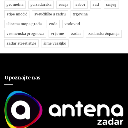
prometna
pu zadarska
rusija
sabor
sad
snijeg
stipe miočić
sveučilište u zadru
trgovina
ulicama moga grada
voda
vodovod
vremenska prognoza
vrijeme
zadar
zadarska županija
zadar street style
šime vrsaljko
Upoznajte nas