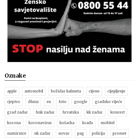
Oznake
apple
automobil
božidar kalmeta
cijene
cijepljenje
cjepivo
dhmz
eu
foto
google
gradsko vijeće
grad zadar
hnk zadar
hrvatska
kk zadar
koncert
korona
koronavirus
košarka
krađa
mobitel
namirnice
nk zadar
novac
pag
policija
promet