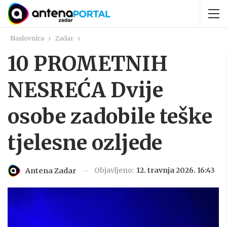
Naslovnica
Zadar
10 PROMETNIH
NESREĆA Dvije
osobe zadobile teške
tjelesne ozljede
Objavljeno:
12. travnja 2026. 16:43
Antena Zadar