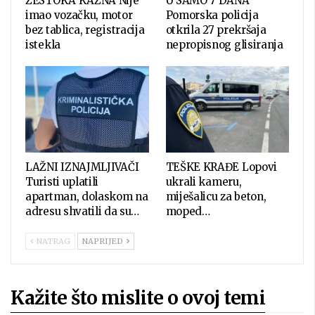
ŽESTOKA KAZNA Nije
U SAMO 7 DANA
imao vozačku, motor
Pomorska policija
bez tablica, registracija
otkrila 27 prekršaja
istekla
nepropisnog glisiranja
LAŽNI IZNAJMLJIVAČI
TEŠKE KRAĐE Lopovi
Turisti uplatili
ukrali kameru,
apartman, dolaskom na
miješalicu za beton,
adresu shvatili da su…
moped…
NATRAG
NAPRIJED
Kažite što mislite o ovoj temi