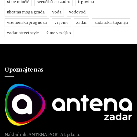
stipe miočić
sveučilište u zadru
trgovina
ulicama moga grada
voda
vodovod
vremenska prognoza
vrijeme
zadar
zadarska županija
zadar street style
šime vrsaljko
Upoznajte nas
Nakladnik: ANTENA PORTAL j.d.o.o.