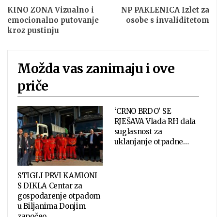
KINO ZONA Vizualno i
NP PAKLENICA Izlet za
emocionalno putovanje
osobe s invaliditetom
kroz pustinju
Možda vas zanimaju i ove
priče
‘CRNO BRDO’ SE
RJEŠAVA Vlada RH dala
suglasnost za
uklanjanje otpadne…
STIGLI PRVI KAMIONI
S DIKLA Centar za
gospodarenje otpadom
u Biljanima Donjim
započeo…