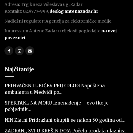
Adresa: Trg kneza Višeslava 6g, Zadar
Kontakt: 023/777-999,
desk@antenazadar.hr
Nadležni regulator: Agencija za elektorničke medije.
Impressum Antene Zadar u cijelosti pogledajte
na ovoj
poveznici
.
Najčitanije
PRIHVAĆEN LUKIĆEV PRIJEDLOG Napuštena
ambulanta u Medviđi po…
SPEKTAKL NA MORU Iznenađenje – evo tko je
pobjednik…
NIN Zlatni Pridražani okupili se nakon 50 godina od…
ZADRANI, SVI U KREŠIN DOM Počela prodaja ulaznica