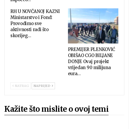
RH U NOVČANOJ KAZNI
Ministarstvo i Fond:
Provodimo sve
aktivnosti radi što
skorijeg…
PREMIJER PLENKOVIĆ
OBIŠAO CGO BILJANE
DONJE Ovaj projekt
vrijedan 90 milijuna
eura…
NATRAG
NAPRIJED
Kažite što mislite o ovoj temi