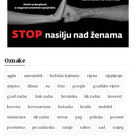
Oznake
apple
automobil
božidar kalmeta
cijene
cijepljenje
cjepivo
dhmz
eu
foto
google
gradsko vijeće
grad zadar
hnk zadar
hrvatska
kk zadar
koncert
korona
koronavirus
košarka
krađa
mobitel
namirnice
nk zadar
novac
pag
policija
promet
prometna
pu zadarska
rusija
sabor
sad
snijeg