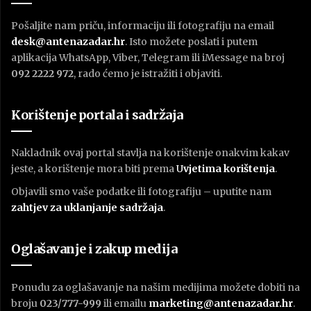
Pošaljite nam priču, informaciju ili fotografiju na email
desk@antenazadar.hr
. Isto možete poslati i putem
aplikacija WhatsApp, Viber, Telegram ili iMessage na broj
092 2222 972
, rado ćemo je istražiti i objaviti.
Korištenje portala i sadržaja
Nakladnik ovaj portal stavlja na korištenje onakvim kakav
jeste, a korištenje mora biti prema
U
vjetima korištenja
.
Objavili smo vaše podatke ili fotografiju – uputite nam
zahtjev za uklanjanje sadržaja
.
Oglašavanje i zakup medija
Ponudu za oglašavanje na našim medijima možete dobiti na
broju
023/777-999
ili emailu
marketing@antenazadar.hr
.