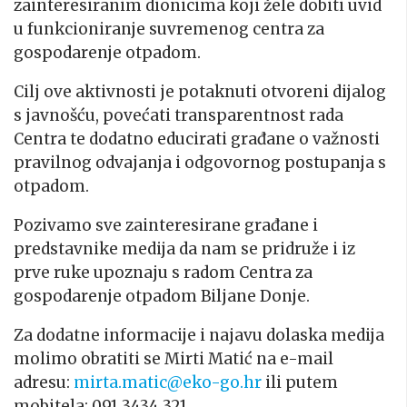
zainteresiranim dionicima koji žele dobiti uvid
u funkcioniranje suvremenog centra za
gospodarenje otpadom.
Cilj ove aktivnosti je potaknuti otvoreni dijalog
s javnošću, povećati transparentnost rada
Centra te dodatno educirati građane o važnosti
pravilnog odvajanja i odgovornog postupanja s
otpadom.
Pozivamo sve zainteresirane građane i
predstavnike medija da nam se pridruže i iz
prve ruke upoznaju s radom Centra za
gospodarenje otpadom Biljane Donje.
Za dodatne informacije i najavu dolaska medija
molimo obratiti se Mirti Matić na e-mail
adresu:
mirta.matic@eko-go.hr
ili putem
mobitela: 091 3434 321.