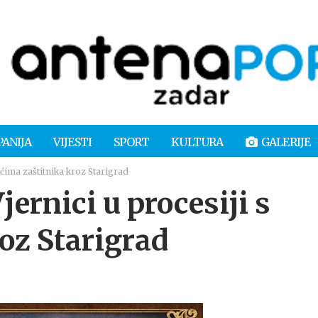
PANIJA
VIJESTI
SPORT
KULTURA
GALERIJE
ćima zaštitnika kroz Starigrad
rnici u procesiji s
oz Starigrad