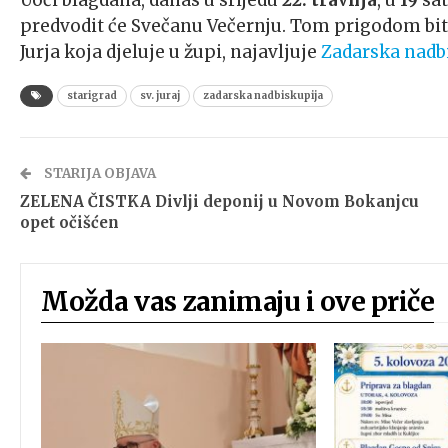
Uoči blagdana, danas u srijedu
22. travnja
, u
19
sat
predvodit će Svečanu Večernju. Tom prigodom bit 
Jurja koja djeluje u župi, najavljuje
Zadarska nadb
starigrad
sv. juraj
zadarska nadbiskupija
STARIJA OBJAVA
ZELENA ČISTKA Divlji deponij u Novom Bokanjcu
opet očišćen
Možda vas zanimaju i ove priče