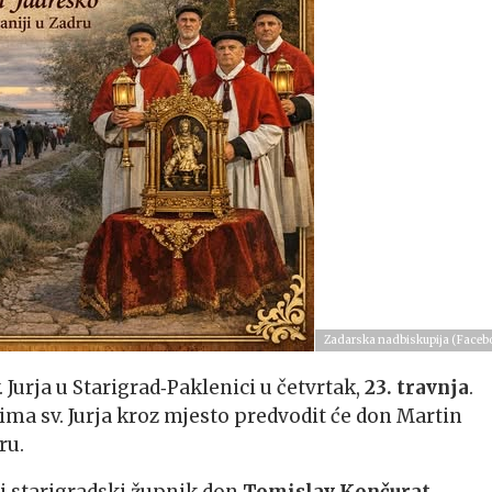
Zadarska nadbiskupija (Faceb
. Jurja u Starigrad‑Paklenici u četvrtak,
23. travnja
.
ima sv. Jurja kroz mjesto predvodit će don Martin
ru.