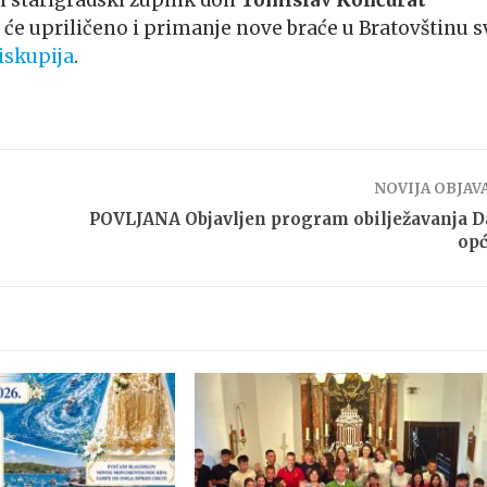
i starigradski župnik don
Tomislav
Končurat
će upriličeno i primanje nove braće u Bratovštinu sv
iskupija
.
NOVIJA OBJAV
POVLJANA Objavljen program obilježavanja 
opć