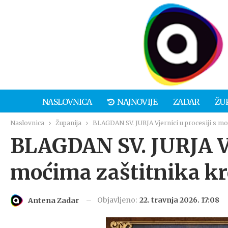
NASLOVNICA
NAJNOVIJE
ZADAR
ŽU
Naslovnica
Županija
BLAGDAN SV. JURJA Vjernici u procesiji s mo
BLAGDAN SV. JURJA Vje
moćima zaštitnika kr
Objavljeno:
22. travnja 2026. 17:08
Antena Zadar