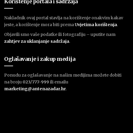
Korištenje portala i sadržaja
Nakladnik ovaj portal stavlja na korištenje onakvim kakav
jeste, a korištenje mora biti prema
U
vjetima korištenja
.
Objavili smo vaše podatke ili fotografiju – uputite nam
zahtjev za uklanjanje sadržaja
.
Oglašavanje i zakup medija
Ponudu za oglašavanje na našim medijima možete dobiti
na broju
023/777-999
ili emailu
marketing@antenazadar.hr
.