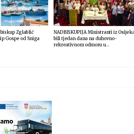
biskup Zglablić
NADBISKUPIJA Ministranti iz Osijek
kip Gospe od Sniga
bili tjedan dana na duhovno-
rekreativnom odmoru u…