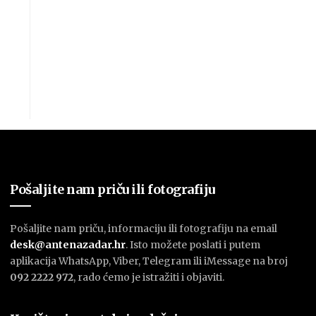
Pošaljite nam priču ili fotografiju
Pošaljite nam priču, informaciju ili fotografiju na email
desk@antenazadar.hr
. Isto možete poslati i putem
aplikacija WhatsApp, Viber, Telegram ili iMessage na broj
092 2222 972
, rado ćemo je istražiti i objaviti.