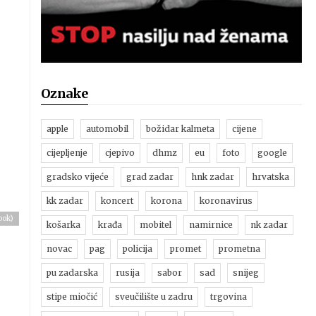
Oznake
apple
automobil
božidar kalmeta
cijene
cijepljenje
cjepivo
dhmz
eu
foto
google
gradsko vijeće
grad zadar
hnk zadar
hrvatska
kk zadar
koncert
korona
koronavirus
ook)
košarka
krađa
mobitel
namirnice
nk zadar
novac
pag
policija
promet
prometna
pu zadarska
rusija
sabor
sad
snijeg
stipe miočić
sveučilište u zadru
trgovina