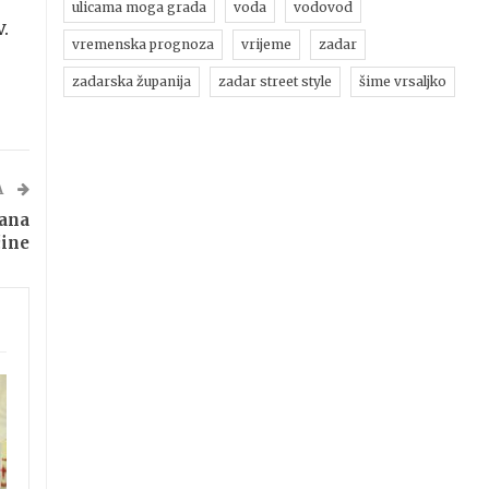
ulicama moga grada
voda
vodovod
.
vremenska prognoza
vrijeme
zadar
zadarska županija
zadar street style
šime vrsaljko
A
Dana
ine