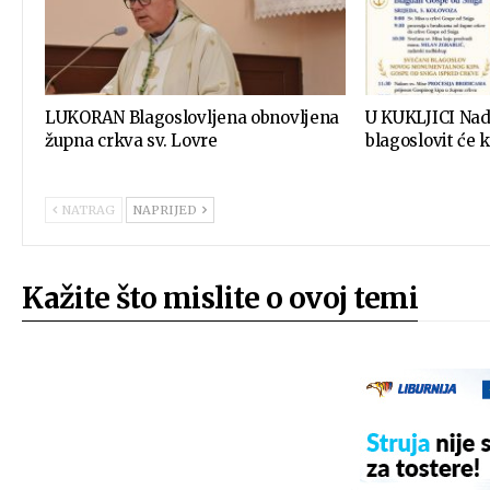
LUKORAN Blagoslovljena obnovljena
U KUKLJICI Nad
župna crkva sv. Lovre
blagoslovit će 
NATRAG
NAPRIJED
Kažite što mislite o ovoj temi