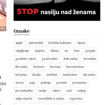
ADIH
Oznake
apple
automobil
božidar kalmeta
cijene
cijepljenje
cjepivo
dhmz
eu
foto
google
gradsko vijeće
grad zadar
hnk zadar
hrvatska
kk zadar
koncert
korona
koronavirus
košarka
krađa
mobitel
namirnice
nk zadar
i
novac
pag
policija
promet
prometna
oja
i
pu zadarska
rusija
sabor
sad
snijeg
stipe miočić
sveučilište u zadru
trgovina