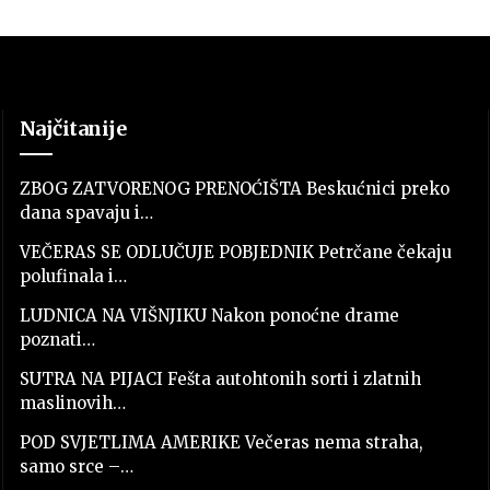
Najčitanije
ZBOG ZATVORENOG PRENOĆIŠTA Beskućnici preko
dana spavaju i…
VEČERAS SE ODLUČUJE POBJEDNIK Petrčane čekaju
polufinala i…
LUDNICA NA VIŠNJIKU Nakon ponoćne drame
poznati…
SUTRA NA PIJACI Fešta autohtonih sorti i zlatnih
maslinovih…
POD SVJETLIMA AMERIKE Večeras nema straha,
samo srce –…