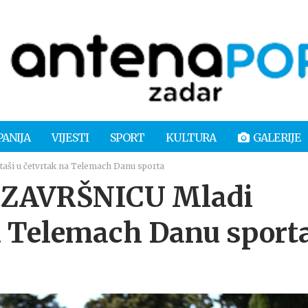
PANIJA
VIJESTI
SPORT
KULTURA
GALERIJE
i u četvrtak na Telemach Danu sporta
ZAVRŠNICU Mladi
na Telemach Danu sport