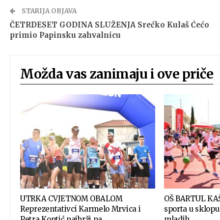
STARIJA OBJAVA
ČETRDESET GODINA SLUŽENJA Srećko Kulaš Ćećo
primio Papinsku zahvalnicu
Možda vas zanimaju i ove priče
UTRKA CVJETNOM OBALOM
OŠ BARTUL KAŠ
Reprezentativci Karmelo Mrvica i
sporta u sklopu
Petra Kontić najbrži na…
mladih