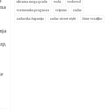
i
ulicama moga grada
voda
vodovod
ima
vremenska prognoza
vrijeme
zadar
zadarska županija
zadar street style
šime vrsaljko
nja
up,
je