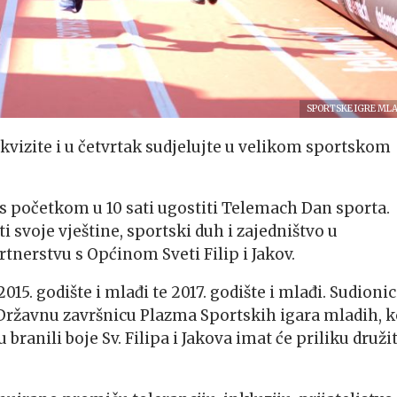
SPORTSKE IGRE ML
ekvizite i u četvrtak sudjelujte u velikom sportskom
a s početkom u 10 sati ugostiti Telemach Dan sporta.
i svoje vještine, sportski duh i zajedništvo u
tnerstvu s Općinom Sveti Filip i Jakov.
2015. godište i mlađi te 2017. godište i mlađi. Sudionic
Državnu završnicu Plazma Sportskih igara mladih, k
 branili boje Sv. Filipa i Jakova imat će priliku družit