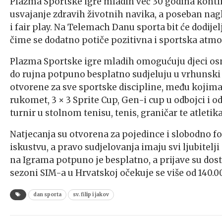
Plazma Sportske igre mladih već 30 godina kontinu
usvajanje zdravih životnih navika, a poseban nag
i fair play. Na Telemach Danu sporta bit će dodije
čime se dodatno potiče pozitivna i sportska atmo
Plazma Sportske igre mladih omogućuju djeci osn
do rujna potpuno besplatno sudjeluju u vrhunski
otvorene za sve sportske discipline, među koji
rukomet, 3 × 3 Sprite Cup, Gen-i cup u odbojci i o
turnir u stolnom tenisu, tenis, graničar te atletika
Natjecanja su otvorena za pojedince i slobodno
iskustvu, a pravo sudjelovanja imaju svi ljubitelji
na Igrama potpuno je besplatno, a prijave su do
sezoni SIM-a u Hrvatskoj očekuje se više od 140.00
dan sporta
sv. filip i jakov