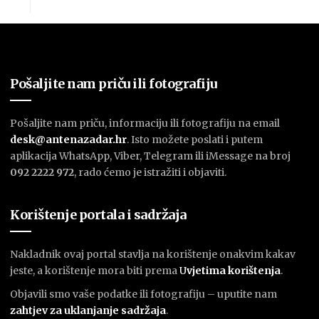
Pošaljite nam priču ili fotografiju
Pošaljite nam priču, informaciju ili fotografiju na email
desk@antenazadar.hr
. Isto možete poslati i putem
aplikacija WhatsApp, Viber, Telegram ili iMessage na broj
092 2222 972
, rado ćemo je istražiti i objaviti.
Korištenje portala i sadržaja
Nakladnik ovaj portal stavlja na korištenje onakvim kakav
jeste, a korištenje mora biti prema
U
vjetima korištenja
.
Objavili smo vaše podatke ili fotografiju – uputite nam
zahtjev za uklanjanje sadržaja
.