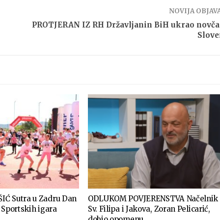
NOVIJA OBJAV
PROTJERAN IZ RH Državljanin BiH ukrao novč
Slove
IĆ Sutra u Zadru Dan
ODLUKOM POVJERENSTVA Načelnik
 Sportskih igara
Sv. Filipa i Jakova, Zoran Pelicarić,
dobio opomenu…