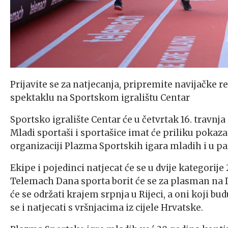
Prijavite se za natjecanja, pripremite navijačke r
spektaklu na Sportskom igralištu Centar
Sportsko igralište Centar će u četvrtak 16. travnj
Mladi sportaši i sportašice imat će priliku pokazat
organizaciji Plazma Sportskih igara mladih i u par
Ekipe i pojedinci natjecat će se u dvije kategorije 
Telemach Dana sporta borit će se za plasman na 
će se održati krajem srpnja u Rijeci, a oni koji budu
se i natjecati s vršnjacima iz cijele Hrvatske.