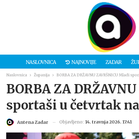
NASLOVNICA
NAJNOVIJE
ZADAR
ŽU
Naslovnica
Županija
BORBA ZA DRŽAVNU ZAVRŠNICU Mladi sportaš
BORBA ZA DRŽAVNU 
sportaši u četvrtak 
Objavljeno:
14. travnja 2026. 17:41
Antena Zadar