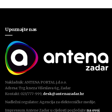
Upoznajte nas
Nakladnik: ANTENA PORTAL j.d.o.o.
Adresa: Trg kneza Višeslava 6g, Zadar
Kontakt: 023/777-999,
desk@antenazadar.hr
Nadležni regulator: Agencija za elektorničke medije.
Impressum Antene Zadar u cijelosti pogledajte
na ovoj