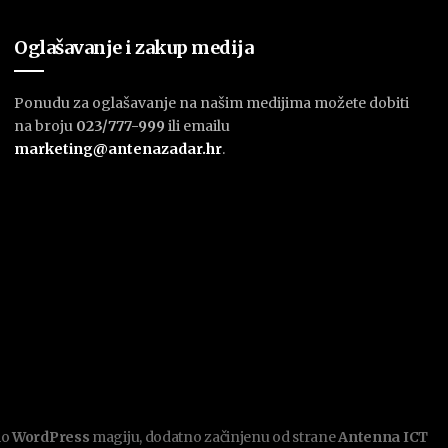
Oglašavanje i zakup medija
Ponudu za oglašavanje na našim medijima možete dobiti
na broju
023/777-999
ili emailu
marketing@antenazadar.hr
.
mo
WordPress
magiju, dodatno začinjenu od strane
Antenna ICT