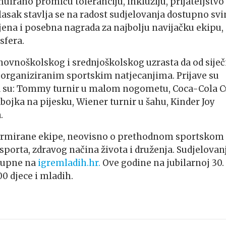
irano promiču toleranciju, inkluziju, prijateljstvo 
lasak stavlja se na radost sudjelovanja dostupno sv
ljena i posebna nagrada za najbolju navijačku ekipu,
sfera.
ovnoškolskog i srednjoškolskog uzrasta da od siječ
 organiziranim sportskim natjecanjima. Prijave su
ma su: Tommy turnir u malom nogometu, Coca-Cola C
dbojka na pijesku, Wiener turnir u šahu, Kinder Joy
.
 formirane ekipe, neovisno o prethodnom sportskom
 sporta, zdravog načina života i druženja. Sudjelovan
stupne na
igremladih.hr.
Ove godine na jubilarnoj 30.
0 djece i mladih.