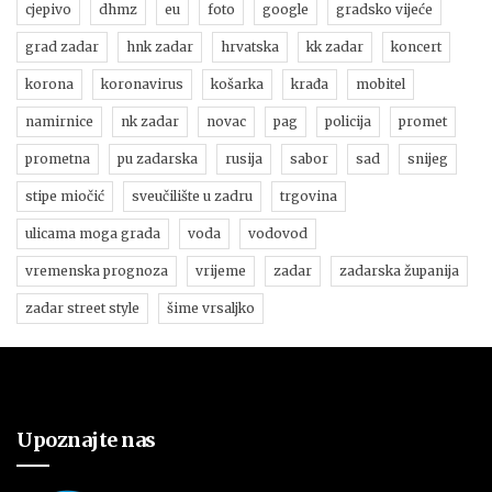
cjepivo
dhmz
eu
foto
google
gradsko vijeće
grad zadar
hnk zadar
hrvatska
kk zadar
koncert
korona
koronavirus
košarka
krađa
mobitel
namirnice
nk zadar
novac
pag
policija
promet
prometna
pu zadarska
rusija
sabor
sad
snijeg
stipe miočić
sveučilište u zadru
trgovina
ulicama moga grada
voda
vodovod
vremenska prognoza
vrijeme
zadar
zadarska županija
zadar street style
šime vrsaljko
Upoznajte nas