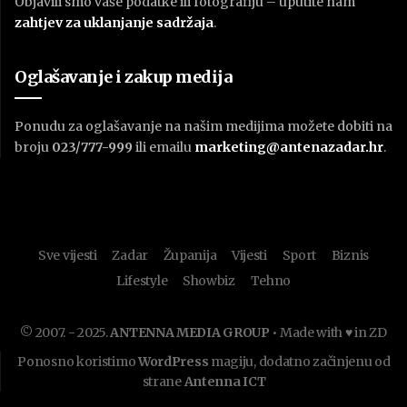
Objavili smo vaše podatke ili fotografiju – uputite nam
zahtjev za uklanjanje sadržaja
.
Oglašavanje i zakup medija
Ponudu za oglašavanje na našim medijima možete dobiti na
broju
023/777-999
ili emailu
marketing@antenazadar.hr
.
Sve vijesti
Zadar
Županija
Vijesti
Sport
Biznis
Lifestyle
Showbiz
Tehno
© 2007. - 2025.
ANTENNA MEDIA GROUP
• Made with ♥ in ZD
Ponosno koristimo
WordPress
magiju, dodatno začinjenu od
strane
Antenna ICT