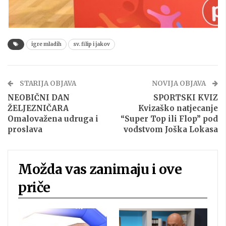
igre mladih
sv. filip i jakov
STARIJA OBJAVA
NOVIJA OBJAVA
NEOBIČNI DAN
SPORTSKI KVIZ
ŽELJEZNIČARA
Kvizaško natjecanje
Omalovažena udruga i
“Super Top ili Flop” pod
proslava
vodstvom Joška Lokasa
Možda vas zanimaju i ove
priče