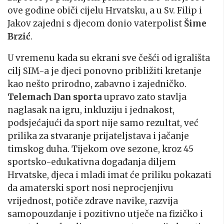
ove godine običi cijelu Hrvatsku, a u Sv. Filip i
Jakov zajedni s djecom donio vaterpolist
Šime
Brzić
.
U vremenu kada su ekrani sve češći od igrališta
cilj SIM-a je djeci ponovno približiti kretanje
kao nešto prirodno, zabavno i zajedničko.
Telemach Dan sporta
upravo zato stavlja
naglasak na igru, inkluziju i jednakost,
podsjećajući da sport nije samo rezultat, već
prilika za stvaranje prijateljstava i jačanje
timskog duha. Tijekom ove sezone, kroz 45
sportsko-edukativna događanja diljem
Hrvatske, djeca i mladi imat će priliku pokazati
da amaterski sport nosi neprocjenjivu
vrijednost, potiče zdrave navike, razvija
samopouzdanje i pozitivno utječe na fizičko i