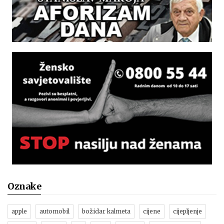
Oznake
apple
automobil
božidar kalmeta
cijene
cijepljenje