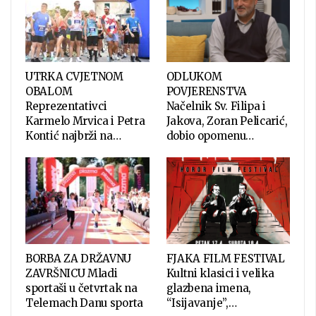
UTRKA CVJETNOM
ODLUKOM
OBALOM
POVJERENSTVA
Reprezentativci
Načelnik Sv. Filipa i
Karmelo Mrvica i Petra
Jakova, Zoran Pelicarić,
Kontić najbrži na…
dobio opomenu…
BORBA ZA DRŽAVNU
FJAKA FILM FESTIVAL
ZAVRŠNICU Mladi
Kultni klasici i velika
sportaši u četvrtak na
glazbena imena,
Telemach Danu sporta
“Isijavanje”,…