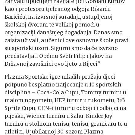
zahvalu upućujem ravnateljici Gordani Kurtov,
kao i profesoru tjelesnog odgoja Rikardu
Baričiću, na izvrsnoj suradnji, ustupljenoj
školskoj dvorani te velikoj pomoći u
organizaciji današnjeg događanja. Danas smo
zaista uživali, a učenici ove osnovne škole pravi
su sportski uzori. Sigurni smo da će izvrsno
predstavljati Općinu Sveti Filip i Jakov na
Državnoj završnici ovo ljeto u Rijeci.”
Plazma Sportske igre mladih pružaju djeci
potpuno besplatno natjecanje u 10 sportskih
disciplina – Coca-Cola Cupu, Tommy turniru u
malom nogometu, HEP turnir u rukometu, 3×3
Sprite Cupu, GEN-i turnir u odbojci i odbojci na
pijesku, Wiener turniru u šahu, Kinder Joy
turniru u stolnom tenisu, tenisu, graničaru te u
atletici. U jubilarnoj 30. sezoni Plazma