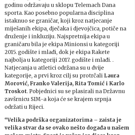
godinu održavaju u sklopu Telemach Dana
sporta. Kao posebno popularna disciplina
istaknuo se graničar, koji kroz natjecanje
miješanih ekipa, dječaka i djevojčica, potiče na
druženje i inkluziju. Najspretnija ekipa u
graničaru bila je ekipa Minionsi u kategoriji
2015. godište i mlađi, dok je ekipa Rakete
najbolja u kategoriji 2017. godište i mlađi. .
Natjecanja u atletici održana su u dvije
kategorije, a prvi kroz cilj su protrčali
Laura
Morović, Franko Valerija, Rita Tomić i Karlo
Troskot
. Pobjednici su se plasirali na Državnu
zavšrnicu SIM-a koja će se krajem srpnja
održati u Rijeci.
“Velika podrška organizatorima – zaista je
velika stvar da se ovako nešto događa u našem