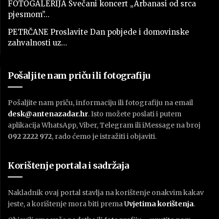
FOTOGALERIJA Svečani koncert „Arbanasi od srca
pjesmom”…
PETRČANE Proslavite Dan pobjede i domovinske
zahvalnosti uz…
Pošaljite nam priču ili fotografiju
Pošaljite nam priču, informaciju ili fotografiju na email
desk@antenazadar.hr
. Isto možete poslati i putem
aplikacija WhatsApp, Viber, Telegram ili iMessage na broj
092 2222 972
, rado ćemo je istražiti i objaviti.
Korištenje portala i sadržaja
Nakladnik ovaj portal stavlja na korištenje onakvim kakav
jeste, a korištenje mora biti prema
U
vjetima korištenja
.