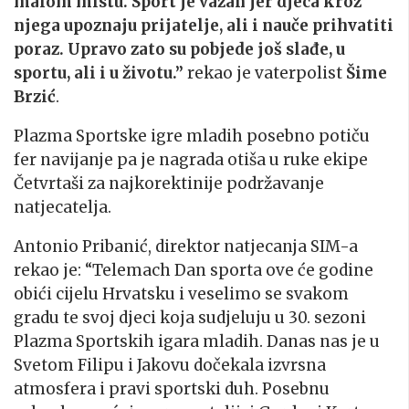
malom mistu. Sport je važan jer djeca kroz
njega upoznaju prijatelje, ali i nauče prihvatiti
poraz. Upravo zato su pobjede još slađe, u
sportu, ali i u životu.”
rekao je vaterpolist
Šime
Brzić
.
Plazma Sportske igre mladih posebno potiču
fer navijanje pa je nagrada otiša u ruke ekipe
Četvrtaši za najkorektinije podržavanje
natjecatelja.
Antonio Pribanić, direktor natjecanja SIM-a
rekao je: “Telemach Dan sporta ove će godine
obići cijelu Hrvatsku i veselimo se svakom
gradu te svoj djeci koja sudjeluju u 30. sezoni
Plazma Sportskih igara mladih. Danas nas je u
Svetom Filipu i Jakovu dočekala izvrsna
atmosfera i pravi sportski duh. Posebnu