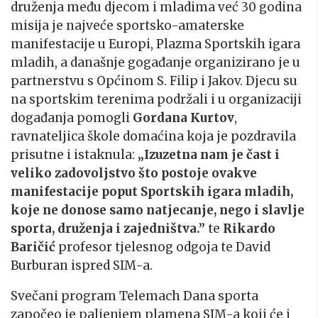
druženja među djecom i mladima već 30 godina
misija je najveće sportsko-amaterske
manifestacije u Europi, Plazma Sportskih igara
mladih, a današnje gogađanje organizirano je u
partnerstvu s Općinom S. Filip i Jakov. Djecu su
na sportskim terenima podržali i u organizaciji
događanja pomogli
Gordana Kurtov
,
ravnateljica škole domaćina koja je pozdravila
prisutne i istaknula:
„Izuzetna nam je čast i
veliko zadovoljstvo što postoje ovakve
manifestacije poput Sportskih igara mladih,
koje ne donose samo natjecanje, nego i slavlje
sporta, druženja i zajedništva.”
te
Rikardo
Baričić
profesor tjelesnog odgoja te David
Burburan ispred SIM-a.
Svečani program Telemach Dana sporta
započeo je paljenjem plamena SIM-a koji će i