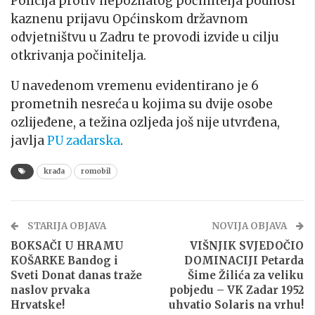
Policija protiv nepoznatog počinitelja podnosi
kaznenu prijavu Općinskom državnom
odvjetništvu u Zadru te provodi izvide u cilju
otkrivanja počinitelja.
U navedenom vremenu evidentirano je 6
prometnih nesreća u kojima su dvije osobe
ozlijeđene, a težina ozljeda još nije utvrđena,
javlja
PU zadarska
.
krađa
romobil
STARIJA OBJAVA
NOVIJA OBJAVA
BOKSAČI U HRAMU
VIŠNJIK SVJEDOČIO
KOŠARKE Bandog i
DOMINACIJI Petarda
Sveti Donat danas traže
Šime Žilića za veliku
naslov prvaka
pobjedu – VK Zadar 1952
Hrvatske!
uhvatio Solaris na vrhu!