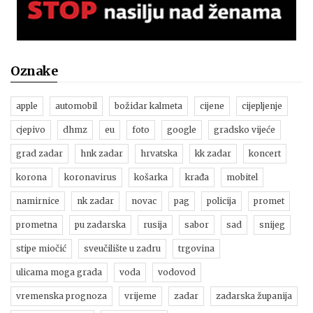
Oznake
apple
automobil
božidar kalmeta
cijene
cijepljenje
cjepivo
dhmz
eu
foto
google
gradsko vijeće
grad zadar
hnk zadar
hrvatska
kk zadar
koncert
korona
koronavirus
košarka
krađa
mobitel
namirnice
nk zadar
novac
pag
policija
promet
prometna
pu zadarska
rusija
sabor
sad
snijeg
stipe miočić
sveučilište u zadru
trgovina
ulicama moga grada
voda
vodovod
vremenska prognoza
vrijeme
zadar
zadarska županija