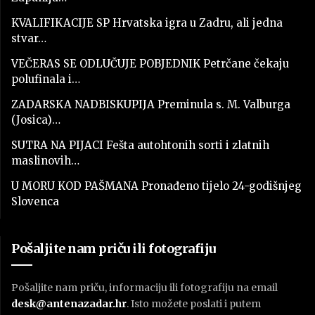
KVALIFIKACIJE SP Hrvatska igra u Zadru, ali jedna
stvar…
VEČERAS SE ODLUČUJE POBJEDNIK Petrčane čekaju
polufinala i…
ZADARSKA NADBISKUPIJA Preminula s. M. Valburga
(Josica)…
SUTRA NA PIJACI Fešta autohtonih sorti i zlatnih
maslinovih…
U MORU KOD PAŠMANA Pronađeno tijelo 24-godišnjeg
Slovenca
Pošaljite nam priču ili fotografiju
Pošaljite nam priču, informaciju ili fotografiju na email
desk@antenazadar.hr
. Isto možete poslati i putem