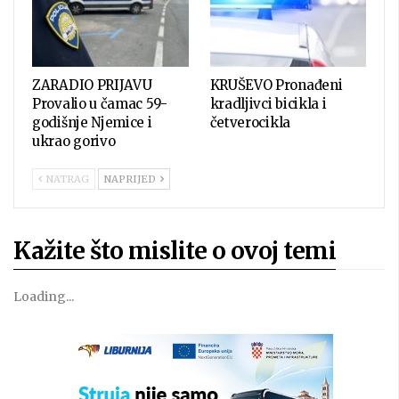
ZARADIO PRIJAVU
KRUŠEVO Pronađeni
Provalio u čamac 59-
kradljivci bicikla i
godišnje Njemice i
četverocikla
ukrao gorivo
NATRAG
NAPRIJED
Kažite što mislite o ovoj temi
Loading...