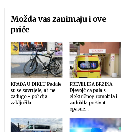
Možda vas zanimaju i ove
priče
KRAĐA U DIKLU Pedale
PREVELIKA BRZINA
su se zavrtjele, ali ne
Djevojčica pala s
zadugo – policija
električnog romobila i
zaključila…
zadobila po život
opasne…