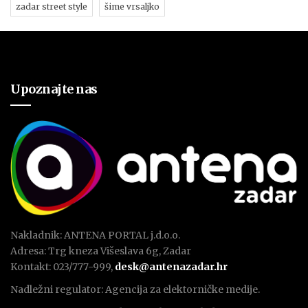
zadar street style
šime vrsaljko
Upoznajte nas
Nakladnik: ANTENA PORTAL j.d.o.o.
Adresa: Trg kneza Višeslava 6g, Zadar
Kontakt: 023/777-999,
desk@antenazadar.hr
Nadležni regulator: Agencija za elektorničke medije.