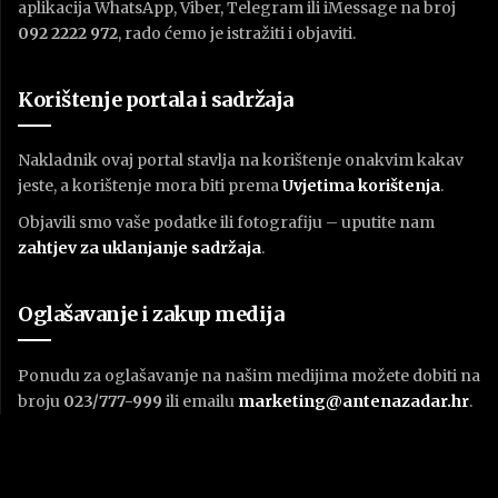
aplikacija WhatsApp, Viber, Telegram ili iMessage na broj
092 2222 972
, rado ćemo je istražiti i objaviti.
Korištenje portala i sadržaja
Nakladnik ovaj portal stavlja na korištenje onakvim kakav
jeste, a korištenje mora biti prema
U
vjetima korištenja
.
Objavili smo vaše podatke ili fotografiju – uputite nam
zahtjev za uklanjanje sadržaja
.
Oglašavanje i zakup medija
Ponudu za oglašavanje na našim medijima možete dobiti na
broju
023/777-999
ili emailu
marketing@antenazadar.hr
.