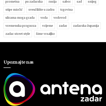
prometna
pu zadarska
rusija
sabor
sad
snijeg
stipe miočić
sveučilište u zadru
trgovina
ulicama moga grada
voda
vodovod
vremenska prognoza
vrijeme
zadar
zadarska županija
zadar street style
šime vrsaljko
Upoznajte nas