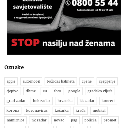
Oznake
apple
automobil
božidar kalmeta
cijene
cijepljenje
cjepivo
dhmz
eu
foto
google
gradsko vijeće
grad zadar
hnk zadar
hrvatska
kk zadar
koncert
korona
koronavirus
košarka
krađa
mobitel
namirnice
nk zadar
novac
pag
policija
promet