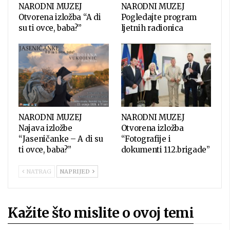
NARODNI MUZEJ
NARODNI MUZEJ
Otvorena izložba “A di
Pogledajte program
su ti ovce, baba?”
ljetnih radionica
NARODNI MUZEJ
NARODNI MUZEJ
Najava izložbe
Otvorena izložba
“Jaseničanke – A di su
“Fotografije i
ti ovce, baba?”
dokumenti 112.brigade”
NATRAG
NAPRIJED
Kažite što mislite o ovoj temi