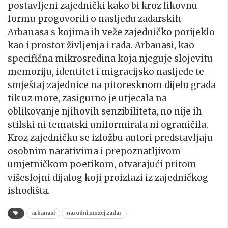
postavljeni zajednički kako bi kroz likovnu
formu progovorili o nasljeđu zadarskih
Arbanasa s kojima ih veže zajedničko porijeklo
kao i prostor življenja i rada. Arbanasi, kao
specifična mikrosredina koja njeguje slojevitu
memoriju, identitet i migracijsko nasljeđe te
smještaj zajednice na pitoresknom dijelu grada
tik uz more, zasigurno je utjecala na
oblikovanje njihovih senzibiliteta, no nije ih
stilski ni tematski uniformirala ni ograničila.
Kroz zajedničku se izložbu autori predstavljaju
osobnim narativima i prepoznatljivom
umjetničkom poetikom, otvarajući pritom
višeslojni dijalog koji proizlazi iz zajedničkog
ishodišta.
arbanasi
narodni muzej zadar