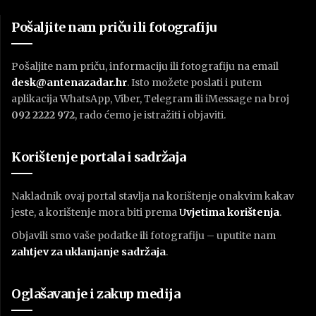
Pošaljite nam priču ili fotografiju
Pošaljite nam priču, informaciju ili fotografiju na email
desk@antenazadar.hr
. Isto možete poslati i putem
aplikacija WhatsApp, Viber, Telegram ili iMessage na broj
092 2222 972
, rado ćemo je istražiti i objaviti.
Korištenje portala i sadržaja
Nakladnik ovaj portal stavlja na korištenje onakvim kakav
jeste, a korištenje mora biti prema
U
vjetima korištenja
.
Objavili smo vaše podatke ili fotografiju – uputite nam
zahtjev za uklanjanje sadržaja
.
Oglašavanje i zakup medija