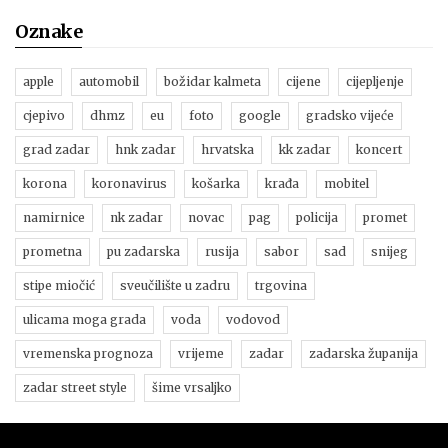
Oznake
apple
automobil
božidar kalmeta
cijene
cijepljenje
cjepivo
dhmz
eu
foto
google
gradsko vijeće
grad zadar
hnk zadar
hrvatska
kk zadar
koncert
korona
koronavirus
košarka
krađa
mobitel
namirnice
nk zadar
novac
pag
policija
promet
prometna
pu zadarska
rusija
sabor
sad
snijeg
stipe miočić
sveučilište u zadru
trgovina
ulicama moga grada
voda
vodovod
vremenska prognoza
vrijeme
zadar
zadarska županija
zadar street style
šime vrsaljko