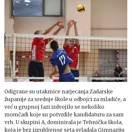
ŠC Višnjik/Nenad Opačić
Odigrane su utakmice natjecanja Zadarske
županije za srednje škole u odbojci za mladiće, a
već u grupnoj fazi izdvojilo se nekoliko
momčadi koje su potvrdile kandidaturu za sam
vrh. U skupini A, dominirala je Tehnička škola,
koja je bez izgubljenog seta svladala Gimnaziju