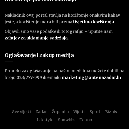
Nakladnik ovaj portal stavlja na korištenje onakvim kakav
jeste, a korištenje mora biti prema
U
vjetima korištenja
.
Objavili smo vaše podatke ili fotografiju – uputite nam
zahtjev za uklanjanje sadržaja
.
Oglašavanje i zakup medija
Ponudu za oglašavanje na našim medijima možete dobiti na
broju
023/777-999
ili emailu
marketing@antenazadar.hr
.
Sve vijesti
Zadar
Županija
Vijesti
Sport
Biznis
Lifestyle
Showbiz
Tehno