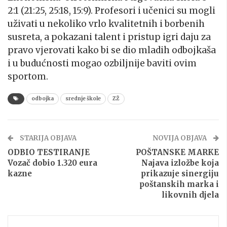
2:1 (21:25, 25:18, 15:9). Profesori i učenici su mogli
uživati u nekoliko vrlo kvalitetnih i borbenih
susreta, a pokazani talent i pristup igri daju za
pravo vjerovati kako bi se dio mladih odbojkaša
i u budućnosti mogao ozbiljnije baviti ovim
sportom.
odbojka
srednje škole
ZŽ
STARIJA OBJAVA
NOVIJA OBJAVA
ODBIO TESTIRANJE
POŠTANSKE MARKE
Vozač dobio 1.320 eura
Najava izložbe koja
kazne
prikazuje sinergiju
poštanskih marka i
likovnih djela