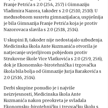
Franje Petrića s 2:0 (25:4, 25:7) i Gimnaziju
Vladimira Nazora, također s 2:0 (25:10, 25:10). U
međusobnom susretu gimnazijalaca, uspješnija
je bila Gimnazija Franje Petrića koja je protiv
Nazorovaca slavila s 2:0 (25:18, 25:14).
U skupini B, također nije nedostajalo uzbuđenja.
Medicinska škola Ante Kuzmanića otvorila je
natjecanje uvjerljivom pobjedom protiv
Strukovne škole Vice Vlatkovića s 2:0 (25:9, 25:6),
dok je Ekonomsko-birotehnička i trgovačka
škola bila bolja od Gimnazije Jurja Barakovića s
2:0 (25:16, 25:14).
Derbi skupine ponudio je i najviše
neizvjesnosti, Medicinska škola Ante
Kuzmanića nakon preokreta je svladala
Ekonomsku-birotehničku i trgovačku školu s