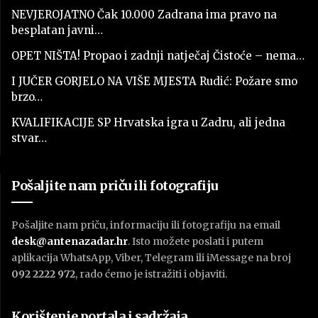
NEVJEROJATNO Čak 10.000 Zadrana ima pravo na
besplatan javni…
OPET NIŠTA! Propao i zadnji natječaj Čistoće – nema…
I JUČER GORJELO NA VIŠE MJESTA Rudić: Požare smo
brzo…
KVALIFIKACIJE SP Hrvatska igra u Zadru, ali jedna
stvar…
Pošaljite nam priču ili fotografiju
Pošaljite nam priču, informaciju ili fotografiju na email
desk@antenazadar.hr
. Isto možete poslati i putem
aplikacija WhatsApp, Viber, Telegram ili iMessage na broj
092 2222 972
, rado ćemo je istražiti i objaviti.
Korištenje portala i sadržaja