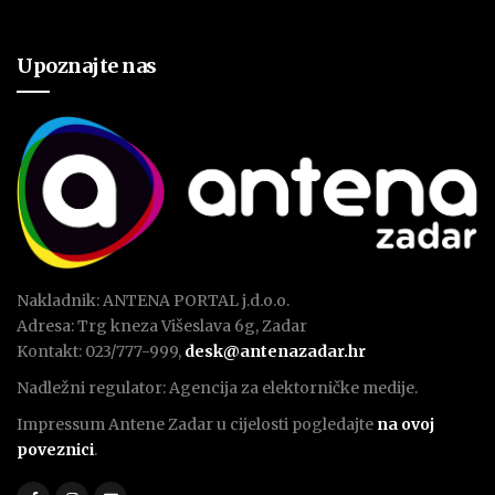
Upoznajte nas
Nakladnik: ANTENA PORTAL j.d.o.o.
Adresa: Trg kneza Višeslava 6g, Zadar
Kontakt: 023/777-999,
desk@antenazadar.hr
Nadležni regulator: Agencija za elektorničke medije.
Impressum Antene Zadar u cijelosti pogledajte
na ovoj
poveznici
.